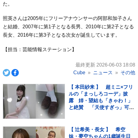
た。
照英さんは2005年にフリーアナウンサーの阿部和加子さん
と結婚、2007年に第1子となる長男、2010年に第2子となる
長女、2016年に第3子となる次女が誕生しています。
【担当：芸能情報ステーション】
最終更新 2026-06-03 18:08
Cube
ニュース
その他
【 本田紗来 】 超ミニ×フリ
ルの「まっしろコーデ」披
露 姉・望結も「きゃわ！」
と絶賛 「天使すぎっ」可愛
さにファン歓喜
【 辻希美・長女 】 希空
妹・夢空ちゃんの1歳誕生日