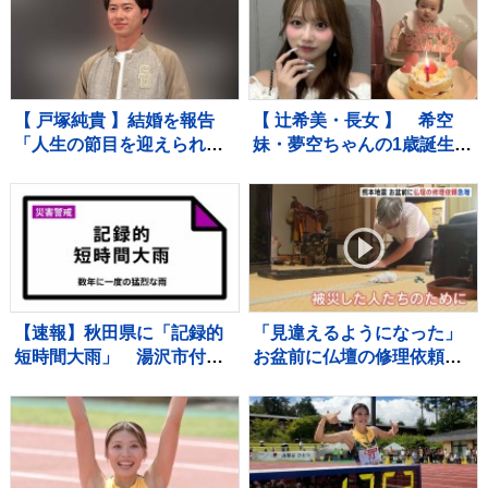
を大家族が1週間ガチ比較！
グ】
【それスタ】
【 戸塚純貴 】結婚を報告
【 辻希美・長女 】 希空
「人生の節目を迎えられる
妹・夢空ちゃんの1歳誕生日
こと、心より感謝しており
を祝福 「毎日可愛くて可
ます」「さらなる飛躍を目
愛くて見るだけで癒されて
指して」精進誓う
るよ」 「姉妹で沢山お出か
けしたりしようね」
【速報】秋田県に「記録的
「見違えるようになった」
短時間大雨」 湯沢市付近
お盆前に仏壇の修理依頼が
で1時間に約100ミリの猛烈
急増 熊本地震 八代市の
な雨 災害警戒 9日13:49時
店に約100件の依頼
点