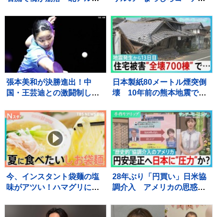
ス燕岳・登山口の温泉施設
披露 姉・望結も「きゃ
に登山客など約390人が孤
わ！」と絶賛 「天使すぎ
立状態 長野
っ」可愛さにファン歓喜
張本美和が決勝進出！中
日本製紙80メートル煙突倒
国・王芸迪との激闘制し初
壊 10年前の熊本地震で補
優勝に王手【WTTチャンピ
強も… イオンモール熊
オンズ横浜】
本“避難解除”前になぜ再入
館？下水管破損で田んぼ
に“汚水” 直下に断層 住
宅被害は・・【サンデーモ
ーニング】
今、インスタント袋麺の塩
28年ぶり「円買い」日米協
味がアツい！ハマグリに毛
調介入 アメリカの思惑
がに！ラーメン店顔負けの
は？ 円安是正へ日本に“圧
麺も！専門家ゲキ推しの7品
力”か？【サンデーモーニン