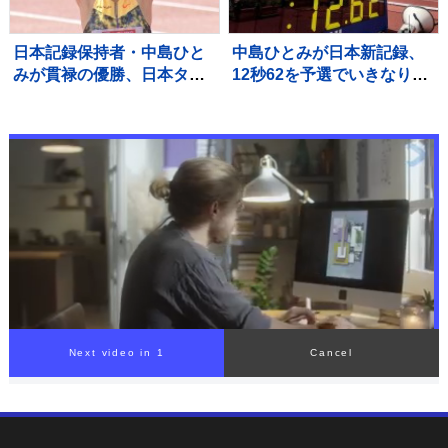
日本記録保持者・中島ひと
中島ひとみが日本新記録、
みが貫禄の優勝、日本タイ
12秒62を予選でいきなりマ
記録でハイレベルのレース
ーク、福部真子の記録を2年
を制す 予選で12秒62の日
ぶりに更新【陸上・富士北
本新をマーク【陸上・富士
麓ワールドトライアル】
北麓ワールドトライアル】
Next video in 1
Cancel