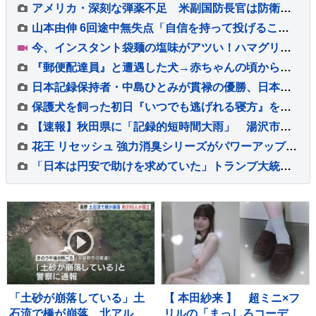
アメリカ・深刻な弾薬不足 米副国防長官は防衛関連企業に増産を求める書簡を送る
山本由伸 6回途中無失点「自信を持って投げることができた」勝敗付かずもチームの連敗ストップ「みんなの気持ちが1つになった」
今、インスタント袋麺の塩味がアツい！ハマグリに毛がに！ラーメン店顔負けの麺も！専門家ゲキ推しの7品を大家族が1週間ガチ比較！【それスタ】
『郵便配達員』と遭遇した犬→赤ちゃんの頃から仲良しで…もはや仕事にならない光景が54万再生「足にめり込めそうw」「配達員さんも嬉しい」
日本記録保持者・中島ひとみが貫禄の優勝、日本タイ記録でハイレベルのレースを制す 予選で12秒62の日本新をマーク【陸上・富士北麓ワールドトライアル】
保護犬を飼った初日『いつでも逃げれる寝方』をしていて…愛情を与え続けた結果→感動的な『現在の寝相』に反響「愛されてる顔」「幸せで嬉しい」
【速報】秋田県に「記録的短時間大雨」 湯沢市付近で1時間に約100ミリの猛烈な雨 災害警戒 9日13:49時点
花王 リセッシュ 強力消臭シリーズがパワーアップ☆ 自分自身では気づかない無自覚臭まで消臭♪ タバコ 焼肉などのニオイ原因物質への消臭力も向上◎ 99％除菌ウイルス除去
「日本は円安で助けを求めていた」トランプ大統領“28年ぶり日米協調介入” 一方 食料品消費税“2年間1%”へ「財源なき減税は無責任」との批判も 円安の流れは変えられるか…【サンデーモーニング】
「土砂が崩落している」土
【 本田紗来 】 超ミニ×フ
石流で橋が崩落 北アルプ
リルの「まっしろコーデ」