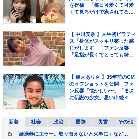
を祝福 「毎日可愛くて可愛
くて見るだけで癒されてる
よ」 「姉妹で沢山お出かけし
たりしようね」
【 中川安奈 】人生初ピラティ
ス「身体がスッキリ整った感
じがします」 ファン反響
「足指が長くてとっても綺
麗」「美しすぎます」
【 観月ありさ 】35年前のCM
のオフショットを公開 ファ
ン反響「懐かしい〜」「まさ
に伝説の少女」思い出続々
歌手デビュー35周年を記念
新着
社会
政治
国際
災害
その他
「給湯器にエラー。取り替えないと火事に」などとウソ…給湯器点検業者になりすまし工事代金だまし取ろうとしたか 建築会社社長の男ら2人逮捕 東京・足立区