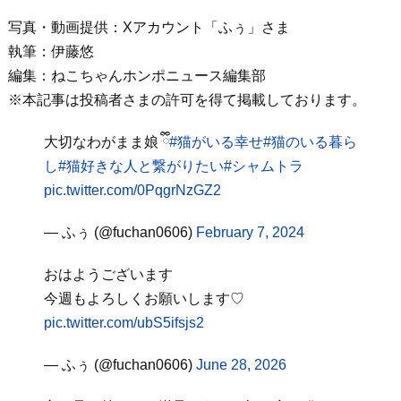
写真・動画提供：Xアカウント「ふぅ」さま
執筆：伊藤悠
編集：ねこちゃんホンポニュース編集部
※本記事は投稿者さまの許可を得て掲載しております。
大切なわがまま娘 ྀི
#猫がいる幸せ
#猫のいる暮ら
し
#猫好きな人と繋がりたい
#シャムトラ
pic.twitter.com/0PqgrNzGZ2
— ふぅ (@fuchan0606)
February 7, 2024
おはようございます
今週もよろしくお願いします♡
pic.twitter.com/ubS5ifsjs2
— ふぅ (@fuchan0606)
June 28, 2026