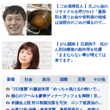
【 ごみ清掃芸人 】天ぷら油の
リサイクルを呼びかけ「凝固
剤を買うお金や有料袋の地域
は油部分のごみが減るので、
節約にも繋がりますよ！」
【マシンガンズ滝沢】
【 がん闘病 】石原詢子 抗が
ん剤治療後の副作用を吐露
「ままならない事が増えては
来てます」
新着
社会
政治
国際
災害
その他
“153連勝”の藤波朱理「めっちゃ負けるの怖いです」 フォール負け寸前から掴んだ栄光と、石川佳純に語った本音【バース・デイ】
都心のプール＆豪華ディナーブッフェを満喫！京王プラザホテル『スカイプールプラン』スタイリッシュな夏の体験レポート
米議会上院 対ロ制裁法案を可決 ロシア産原油の輸入上位国に最大100％の関税
台風13号 沖縄・奄美直撃 暴風雨長引く 来週は台風15号の動向に注意 熊本は3週間連続の猛暑日か