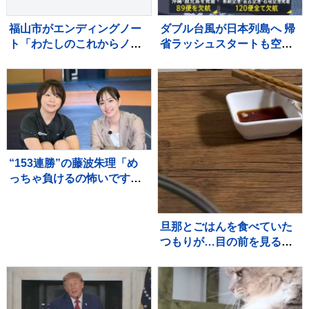
福山市がエンディングノー
ダブル台風が日本列島へ 帰
ト「わたしのこれからノー
省ラッシュスタートも空の
ト」を作成 相談窓口も設
便は欠航相次ぐ 沖縄では
置
「持病の薬」「血圧測定
器」を避難所に持ち込む高
齢者も 週明け15号も本州
へ【news23】
“153連勝”の藤波朱理「め
っちゃ負けるの怖いです」
フォール負け寸前から掴ん
だ栄光と、石川佳純に語っ
た本音【バース・デイ】
旦那とごはんを食べていた
つもりが…目の前を見る
と？→笑ってしまう光景に
「旦那さんの本当の姿だ
ね」「ビールを飲むと変わ
る体質ｗ」と話題