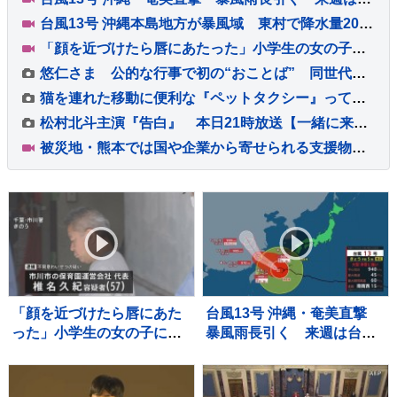
台風13号 沖縄本島地方が暴風域 東村で降水量200ミリ超 本島北部中心に約1万4000戸停電
「顔を近づけたら唇にあたった」小学生の女の子にわいせつ行為か 保育園運営会社代表の男を逮捕 千葉・市川市
悠仁さま 公的な行事で初の“おことば” 同世代の参加者と宿泊テント設営体験も ボーイスカウトのキャンプ大会
猫を連れた移動に便利な『ペットタクシー』ってなに？ 利用時の流れや活用したいシーンをご紹介
松村北斗主演『告白』 本日21時放送【一緒に来るの夢だったんです】 「第5話あらすじ＆新場面写真6点」公開！！
被災地・熊本では国や企業から寄せられる支援物資の仕分け作業続く 熊本地震2回目の週末
「顔を近づけたら唇にあた
台風13号 沖縄・奄美直撃
った」小学生の女の子にわ
暴風雨長引く 来週は台風
いせつ行為か 保育園運営
15号の動向に注意 熊本は
会社代表の男を逮捕 千
3週間連続の猛暑日か
葉・市川市