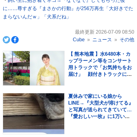
・
飼い主に抱き着くネコ→『なでなで』してもらった後
に……尊すぎる『まさかの行動』が256万再生「大好きでた
まらないんだｗ」「犬系だね」
最終更新 2026-07-09 08:50
Cube
ニュース
その他
【 熊本地震 】水6480本・カ
ップラーメン等をコンサート
用トラックで「お気持ちをお
届け」 顔付きトラックにた
めらいも〝自分のことを言っ
てる場合ではない〟
夏休みで家にいる娘から
LINE→『大型犬が溶けてる』
と写真が送られてきていて…
『愛おしい一枚』に1万いい
ね「たぷたぷで草」「無防備
ｗｗ」