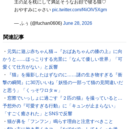
主の足を枕にして満足そうなお顔で寝る猫♡
おやすみにゃさい
pic.twitter.com/f4iOIV5Xgm
— ふぅ (@fuchan0606)
June 28, 2026
関連記事
・
元気に遊ぶ赤ちゃん猫→『おばあちゃんの膝の上』に向
かうと……ほっこりする光景に「なんて優しい世界」「可
愛くて仕方がない」と反響
・
『猫』を撮影したはずなのに……謎の生き物すぎる『衝
撃の瞬間』に30万いいね「妖怪の一部って猫の見間違いだ
と思う」「くっそワロタｗ」
・
窓際でいっしょに過ごす『２匹の猫』を撮っていると…
予想外の『可愛すぎる行動』に「キュンが止まらない」
「すごく癒された」とSNSで反響
・
猫が鼻を「フンフン」鳴らす理由と注意すべきこと