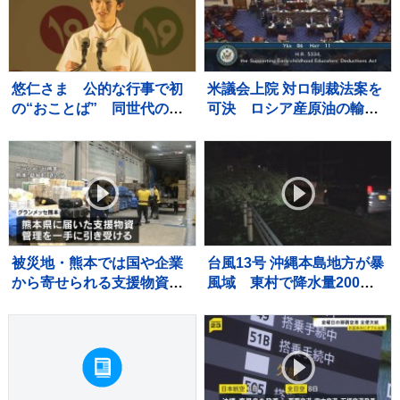
悠仁さま 公的な行事で初
米議会上院 対ロ制裁法案を
の“おことば” 同世代の参
可決 ロシア産原油の輸入
加者と宿泊テント設営体験
上位国に最大100％の関税
も ボーイスカウトのキャ
ンプ大会
被災地・熊本では国や企業
台風13号 沖縄本島地方が暴
から寄せられる支援物資の
風域 東村で降水量200ミ
仕分け作業続く 熊本地震2
リ超 本島北部中心に約1万
回目の週末
4000戸停電