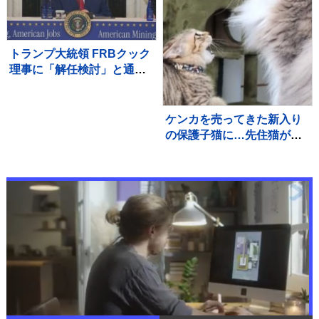
トランプ大統領 FRBクック
理事に「解任検討」と通
知 最高裁で「即時解任無
効」判断受けるも改めて解
任図る
ケンカを売ってきた新入り
の保護子猫に…先住猫が見
せた『優しすぎる対応』が
395万再生「余裕がすごい
ｗ」「怪我しないようにし
ていて偉い」