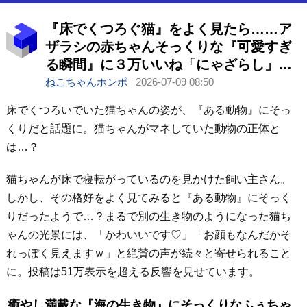
『床でくつろぐ猫』をよく見たら……ア
ザラシの赤ちゃんそっくりな『可愛すぎ
る瞬間』に３万いいね「にゃざらし」
「真似してるのかなｗ」
ねこちゃんホンポ
2026-07-09 08:50
床でくつろいでいた猫ちゃんの姿が、『ある動物』にそっ
くりだと話題に。猫ちゃんがマネしていた動物の正体と
は…？
猫ちゃんが床で寝転がっているのを見かけた飼い主さん。
しかし、その格好をよく見てみると『ある動物』にそっく
りだったようで…？まるで別の生き物のようになった猫ち
ゃんの光景には、「かわいいです♡」「お顔もなんだかそ
れっぽく見えますｗ」と絶賛の声が続々と寄せられること
に。投稿は51万表示を超える反響を見せています。
癒やし満載な『海の生き物』にそっくりなふぅちゃ