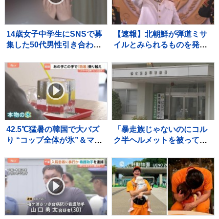
14歳女子中学生にSNSで募
【速報】北朝鮮が弾道ミサ
集した50代男性引き合わせ
イルとみられるものを発
わいせつな行為させた疑
射 防衛省
い 無職の男（35）を逮
捕 少女に“パパ活”斡旋繰
り返したか 警視庁
42.5℃猛暑の韓国で大バズ
「暴走族じゃないのにコル
り “コップ全体が氷”＆マイ
ク半ヘルメットを被って
ナス5℃の極寒部屋 酷暑ビ
た」と因縁をつけて暴行
ジネスの最前線を取材
少年らと父親を傷害の疑い
で逮捕