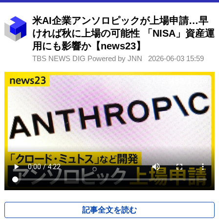
米AI企業アンソロピックが上場申請…早
ければ秋に上場の可能性 「NISA」資産運
用にも影響か【news23】
TBS NEWS DIG Powered by JNN
2026-06-03 15:59
記事全文を読む