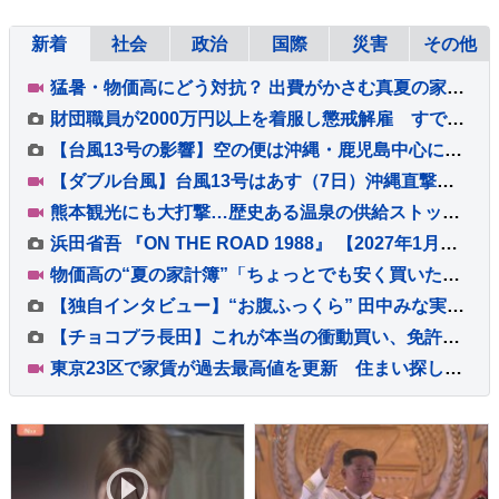
新着
社会
政治
国際
災害
その他
猛暑・物価高にどう対抗？ 出費がかさむ真夏の家計簿…教えて！みんなの節約術、おうちで「おでかけ気分」を味わえる楽しみ方【Nスタ解説】
財団職員が2000万円以上を着服し懲戒解雇 すでに全額を弁済 宇都宮市
【台風13号の影響】空の便は沖縄・鹿児島中心に欠航多数 ANA・JALで7日･8日の欠航すでに計450便超 のべ7万5000人ほどに影響 6日午後8時現在
【ダブル台風】台風13号はあす（7日）沖縄直撃へ、台風15号お盆休み前半に北日本～東日本に接近するおそれ【Nスタ解説】
熊本観光にも大打撃…歴史ある温泉の供給ストップ 休業相次ぐ、深刻被害と長引く避難 復旧・支援は【地震発生から10日】【Nスタ解説】
浜田省吾 『ON THE ROAD 1988』 【2027年1月】全国映画館にて公開決定！ 「キービジュアル」も解禁！！
物価高の“夏の家計簿”「ちょっとでも安く買いたい」ギフト食品解体セールには長蛇の列が 節約術は「特売日を狙って」「お泊まりディズニーから日帰りに」
【独自インタビュー】“お腹ふっくら” 田中みな実さん 結婚・妊娠発表後初 “プライベートな時間” は？
【チョコプラ長田】これが本当の衝動買い、免許も無いのにバイク2台購入 ロケ終わりに立ち寄ったバイク屋で
東京23区で家賃が過去最高値を更新 住まい探しの苦悩に居酒屋は家賃値上げで苦渋の決断も…