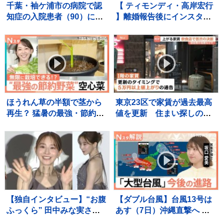
千葉・袖ケ浦市の病院で認
【 ティモンディ・高岸宏行
知症の入院患者（90）に暴
】離婚報告後にインスタ開
行しけがをさせたか 看護助
設「娘をハグで鼓舞！」
手の男（30）を逮捕 千葉県
〝鼓舞〟投稿連投中 「ど
警
んな病院の薬よりも、特効
薬がありそうなお父さんの
ハグ」
ほうれん草の半額で茎から
東京23区で家賃が過去最高
再生？ 猛暑の最強・節約野
値を更新 住まい探しの苦
菜「空心菜」に注目【Nス
悩に居酒屋は家賃値上げで
タ】
苦渋の決断も…
【独自インタビュー】“お腹
【ダブル台風】台風13号は
ふっくら” 田中みな実さ
あす（7日）沖縄直撃へ 熊
ん 結婚・妊娠発表後初
本への影響は？ 台風15号は