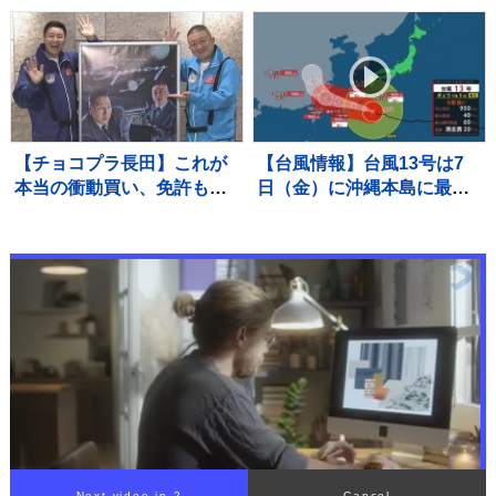
“プライベートな時間” は？
いつ？どこに接近？【Nス
タ解説】
【チョコプラ長田】これが
【台風情報】台風13号は7
本当の衝動買い、免許も無
日（金）に沖縄本島に最接
いのにバイク2台購入 ロケ
近 最大瞬間風速は60メー
終わりに立ち寄ったバイク
トル予想も 速度落とし影
屋で
響長期化か…被災地・熊本
でも風が強まるおそれ【8月
7日あすの天気】
Next video in 2
Cancel