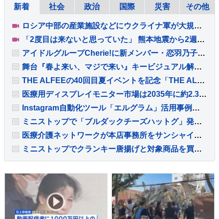
新着
社会
政治
国際
災害
その他
ロシア中部の産業施設などにウクライナ軍が大規模ドローン攻撃 13人死亡 70人以上けが ドローンはNATO加盟国で製造されたものとロシア捜査当局者が主張
「2度目は来ないと思っていた」 熊本地震から2週間 被災家屋の損害査定始まる
アイドルグループCherie!に新メンバー・恋羽乃子が加入
舞台『春よ来い、マジで来い』キービジュアル解禁とオープニングチケット販売決定
THE ALFEEの40回目夏イベントを記念「THE ALFEE新聞 夏イベ特集号」発売
医療用ディスプレイモニター市場は2035年に約2.3億米ドルへ成長予測
Instagram自動化ツール「エルグラム」活用事例：ダイエットレシピ発信でフォロワー2.8万人増
ミニストップで「ブルダックチーズハットグ」発売 激辛ソースをかけて楽しむ期間限定の味
医療介護ネットワークが本店事務所をサンシャイン60へ移転
ミニストップでクランキー唐揚げと対象商品を買うとドリンク無料クーポンをプレゼント