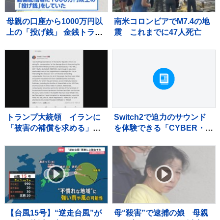
母親の口座から1000万円以
南米コロンビアでM7.4の地
上の「投げ銭」 金銭トラブ
震 これまでに47人死亡
ルか 母親殺害容疑で逮捕
の娘 千葉・いすみ市
トランプ大統領 イランに
Switch2で迫力のサウンド
「被害の補償を求める」考
を体験できる「CYBER・
え示す 交渉担当者に指示
Type-C ワイヤードイヤホ
か
ン」発売
【台風15号】“逆走台風”が
母“殺害”で逮捕の娘 母親