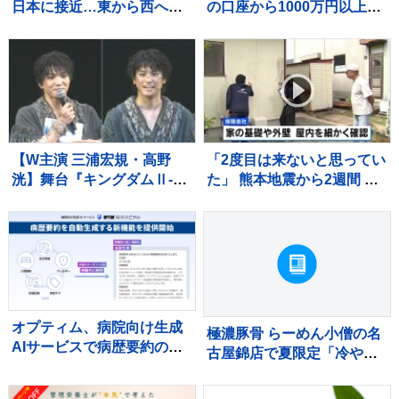
日本に接近…東から西へ異
の口座から1000万円以上の
例の“逆コース”で関東上陸
投げ銭 金銭トラブルか
おそれ 夏フェスも中止
千葉・いすみ市の高齢女性
に…お盆休み直撃で帰省や
殺人事件 千葉県警
旅行に影響も【news23】
【W主演 三浦宏規・高野
「2度目は来ないと思ってい
洸】舞台『キングダムⅡ-継
た」 熊本地震から2週間 被
承-』開幕で原作・原泰久氏
災家屋の損害査定始まる
の手紙に感激 王騎将軍の
セリフ通り「とても貴重な
機会」
オプティム、病院向け生成
極濃豚骨 らーめん小僧の名
AIサービスで病歴要約の自
古屋錦店で夏限定「冷やし
動生成機能を提供開始
麻辣担担まぜそば」発売