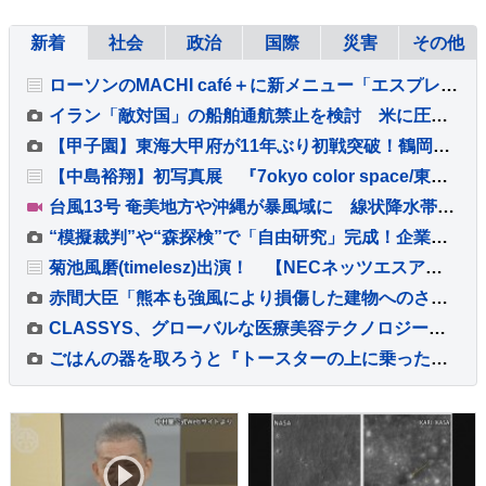
新着
社会
政治
国際
災害
その他
ローソンのMACHI café＋に新メニュー「エスプレッソトニック」が登場
イラン「敵対国」の船舶通航禁止を検討 米に圧力の狙いか
【甲子園】東海大甲府が11年ぶり初戦突破！鶴岡東に快勝 主将・田中楓真が3安打など計12安打 左腕・熊谷晄→エース村尾竜弦の好継投
【中島裕翔】初写真展 『7okyo color space/東京色空間 ～#COT7DF～』 本日7日(金)より開催！！
台風13号 奄美地方や沖縄が暴風域に 線状降水帯発生のおそれも 観光シーズン迎えるも国際通りでは臨時休業が相次ぐ 8日にかけて暴風・高波・土砂災害に厳重警戒
“模擬裁判”や“森探検”で「自由研究」完成！企業の“お助けプラン”続々【THE TIME,】
菊池風磨(timelesz)出演！ 【NECネッツエスアイ】 新TVCM「切らせない篇」公開！！
赤間大臣「熊本も強風により損傷した建物へのさらなる被害に注意」 台風13号接近で政府が「災害警戒会議」開催
CLASSYS、グローバルな医療美容テクノロジー企業への変革を加速させるべく、Samsung ElectronicsおよびVunoの元幹部であるTaek-Soo Kim博士を最高技術責任者（CTO）に任命
ごはんの器を取ろうと『トースターの上に乗った猫』を見ていると…あまりにも予想外な展開が37万再生「一回見てくるの可愛いｗ」「声出たｗ」