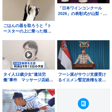
「日本ワインコンクール
2026」の表彰式が山梨・甲
府で開催！ 甲州ワインが悲
願の最高賞を初受賞
ごはんの器を取ろうと『ト
ースターの上に乗った猫』
を見ていると…あまりにも
予想外な展開が37万再生
「一回見てくるの可愛い
ｗ」「声出たｗ」
タイ人12歳少女“違法労
フーシ派がサウジ支援受け
働”事件 マッサージ店経営
るイエメン暫定政権を攻
の52歳男に拘禁刑6年、罰
撃 少なくとも45人死亡
金200万円求刑 弁護側は
無罪主張