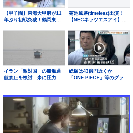
【甲子園】東海大甲府が11
菊池風磨(timelesz)出演！
年ぶり初戦突破！鶴岡東に
【NECネッツエスアイ】
快勝 主将・田中楓真が3安
新TVCM「切らせない篇」
打など計12安打 左腕・熊
公開！！
谷晄→エース村尾竜弦の好
継投
イラン「敵対国」の船舶通
総額は43億円近くか
航禁止を検討 米に圧力の
「ONE PIECE」等のグッズ
狙いか
を大量に注文しキャンセル
繰り返した偽計業務妨害の
疑いで女（32）逮捕「日々
の生活でストレスたま
り」 警視庁