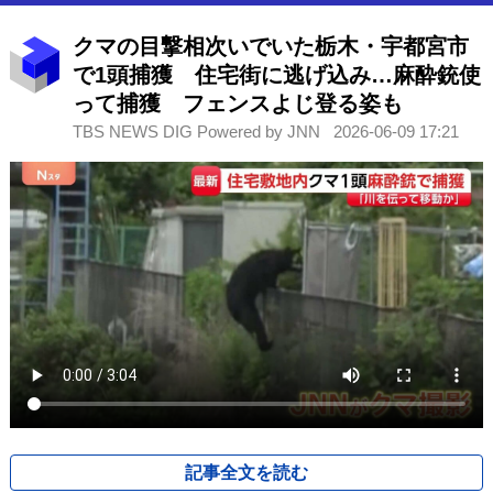
クマの目撃相次いでいた栃木・宇都宮市
で1頭捕獲 住宅街に逃げ込み…麻酔銃使
って捕獲 フェンスよじ登る姿も
TBS NEWS DIG Powered by JNN
2026-06-09 17:21
記事全文を読む