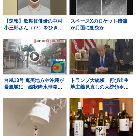
【速報】歌舞伎俳優の中村
スペースXのロケット残骸
小三郎さん（77）をひき逃
が月面に衝突か
げの疑いで書類送検 東
京・新宿区の路上で歩行者
の20代女性をはねてけがを
させたうえ、そのまま逃走
か 警視庁
台風13号 奄美地方や沖縄が
トランプ大統領 再び出生
暴風域に 線状降水帯発生
地主義見直しの大統領令に
のおそれも 観光シーズン
署名 「出産ツーリズム」を
迎えるも国際通りでは臨時
禁止 法廷闘争は必至
休業が相次ぐ 8日にかけて
暴風・高波・土砂災害に厳
重警戒