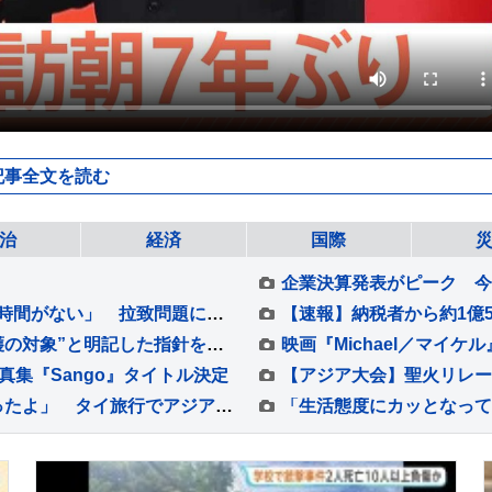
記事全文を読む
治
経済
国際
木原官房長官「あらゆる手段を尽くさなければ時間がない」 拉致問題に関する中学生サミットを開催
「権利者側も事業者側も参照を」“声も権利保護の対象”と明記した指針を公表…生成AI動画で声優や俳優の声や顔が無断使用されている問題受けて 法務省検討会
真集『Sango』タイトル決定
【 川栄李奈 】黄金のブッダに「パワーをもらったよ」 タイ旅行でアジアティーク堪能「ハピローしてきた」