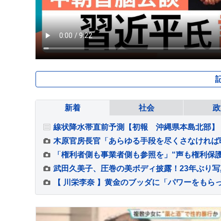
新着
社会
政
線状降水帯直前予測【初報 沖縄県本島北部】
武田久美子、圧巻の美ボディ披露！23年ぶり写