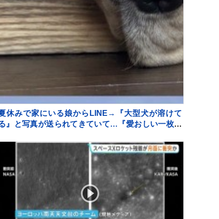
夏休みで家にいる娘からLINE→『大型犬が溶けて
る』と写真が送られてきていて…『愛おしい一枚』
に1万いいね「たぷたぷで草」「無防備ｗｗ」