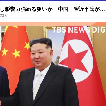
“立場がかなり上昇”北朝鮮に対し影響力強める狙いか 中国・習近平氏が訪朝 核問題に言及は【Nスタ解説】
 20:34