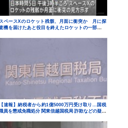
スペースXのロケット残骸、月面に衝突か 月に探
査機を届けたあと役目を終えたロケットの一部が宇
宙空間に漂流していた
【速報】納税者から約1億5000万円受け取り…国税
職員を懲戒免職処分 関東信越国税局 詐欺などの疑い
で刑事告発も