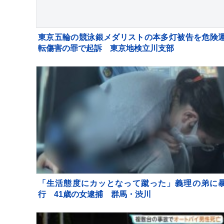
東京五輪の競泳銀メダリストの本多灯被告を危険
転傷害の罪で起訴 東京地検立川支部
「生活態度にカッとなって蹴った」義理の弟に
行 41歳の女逮捕 群馬・渋川