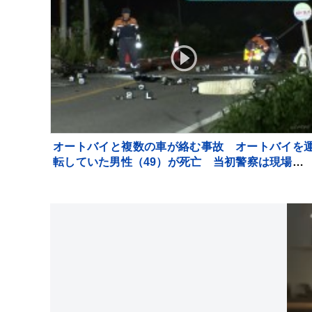
オートバイと複数の車が絡む事故 オートバイを
転していた男性（49）が死亡 当初警察は現場か
車が立ち去ったとみて捜査も その後ひき逃げの可
性は低く