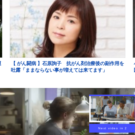
運
【 がん闘病 】石原詢子 抗がん剤治療後の副作用を
ら
吐露「ままならない事が増えては来てます」
能
Next video in 1