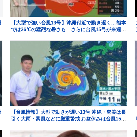
運
【大型で強い台風13号】沖縄付近で動き遅く…熊本
では36℃の猛烈な暑さも さらに台風15号が来週火
曜～水曜ごろ北日本や関東に近づくおそれ【気象予
報士解説】
暴
【台風情報】大型で動きが遅い13号 沖縄・奄美は長
引く大雨・暴風などに厳重警戒 お盆休みは台風15号
が東・北日本に接近・上陸か【7日これからの天
気】