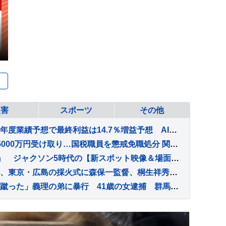
災害
スポーツ
その他
企業決算発表がピーク 今年度業績予想で最終利益は14.7％増益予想 AI・半導体需要や円安傾向で製造業に追い風 SMBC日興証券集計
【速報】納税者から約1億5000万円受け取り…国税職員を懲戒免職処分 関東信越国税局 詐欺などの疑いで刑事告発も
映画『Michael／マイケル』 ジャクソン5時代の【新スポット映像＆場面写真】解禁！ さらに「劇中使用楽曲27曲」も公開！！
【アジア大会】聖火リレー、東京・広島の採火式に森保一監督、桐生祥秀が登壇決定 32年ぶり9月日本開催
「生活態度にカッとなって蹴った」義理の弟に暴行 41歳の女逮捕 群馬・渋川