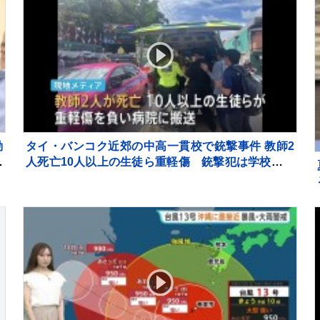
動
タイ・バンコク近郊の中高一貫校で銃撃事件 教師2
れ
人死亡10人以上の生徒ら重軽傷 銃撃犯は学校の生
徒との情報、現場で死亡と地元当局