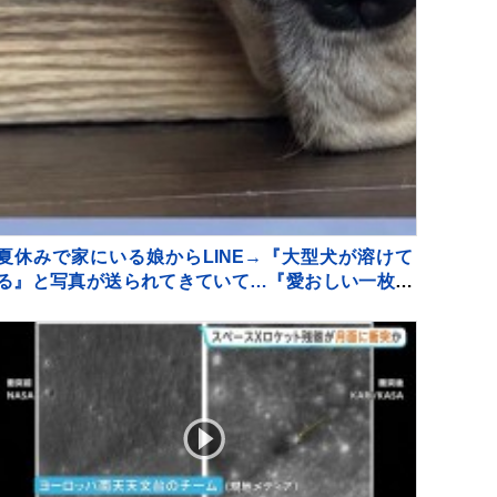
夏休みで家にいる娘からLINE→『大型犬が溶けて
る』と写真が送られてきていて…『愛おしい一枚』
に1万いいね「たぷたぷで草」「無防備ｗｗ」