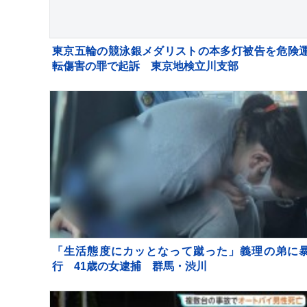
東京五輪の競泳銀メダリストの本多灯被告を危険
転傷害の罪で起訴 東京地検立川支部
「生活態度にカッとなって蹴った」義理の弟に
行 41歳の女逮捕 群馬・渋川