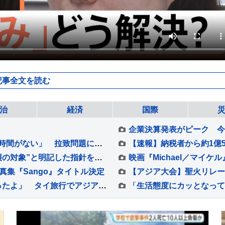
記事全文を読む
治
経済
国際
木原官房長官「あらゆる手段を尽くさなければ時間がない」 拉致問題に関する中学生サミットを開催
「権利者側も事業者側も参照を」“声も権利保護の対象”と明記した指針を公表…生成AI動画で声優や俳優の声や顔が無断使用されている問題受けて 法務省検討会
真集『Sango』タイトル決定
【 川栄李奈 】黄金のブッダに「パワーをもらったよ」 タイ旅行でアジアティーク堪能「ハピローしてきた」