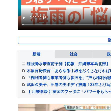
新着
社会
政
線状降水帯直前予測【初報 沖縄県本島北部】
武田久美子、圧巻の美ボディ披露！23年ぶり写