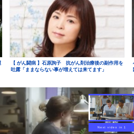
運
【 がん闘病 】石原詢子 抗がん剤治療後の副作用を
ら
吐露「ままならない事が増えては来てます」
能