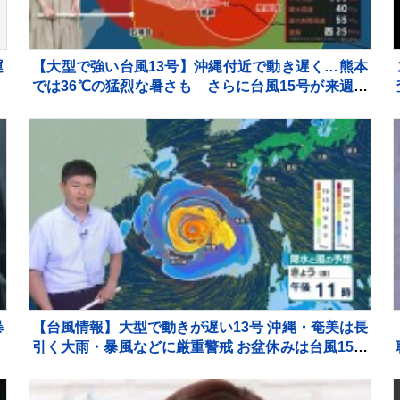
運
【大型で強い台風13号】沖縄付近で動き遅く…熊本
では36℃の猛烈な暑さも さらに台風15号が来週火
曜～水曜ごろ北日本や関東に近づくおそれ【気象予
報士解説】
暴
【台風情報】大型で動きが遅い13号 沖縄・奄美は長
引く大雨・暴風などに厳重警戒 お盆休みは台風15号
が東・北日本に接近・上陸か【7日これからの天
気】