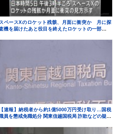
スペースXのロケット残骸、月面に衝突か 月に探
査機を届けたあと役目を終えたロケットの一部が宇
宙空間に漂流していた
【速報】納税者から約1億5000万円受け取り…国税
職員を懲戒免職処分 関東信越国税局 詐欺などの疑い
で刑事告発も