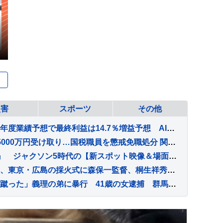
災害
スポーツ
その他
企業決算発表がピーク 今年度業績予想で最終利益は14.7％増益予想 AI・半導体需要や円安傾向で製造業に追い風 SMBC日興証券集計
【速報】納税者から約1億5000万円受け取り…国税職員を懲戒免職処分 関東信越国税局 詐欺などの疑いで刑事告発も
映画『Michael／マイケル』 ジャクソン5時代の【新スポット映像＆場面写真】解禁！ さらに「劇中使用楽曲27曲」も公開！！
【アジア大会】聖火リレー、東京・広島の採火式に森保一監督、桐生祥秀が登壇決定 32年ぶり9月日本開催
「生活態度にカッとなって蹴った」義理の弟に暴行 41歳の女逮捕 群馬・渋川