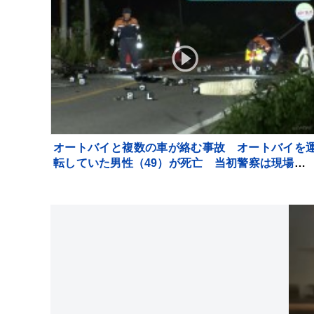
オートバイと複数の車が絡む事故 オートバイを
転していた男性（49）が死亡 当初警察は現場か
車が立ち去ったとみて捜査も その後ひき逃げの可
性は低く