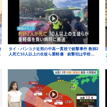
動
タイ・バンコク近郊の中高一貫校で銃撃事件 教師2
れ
人死亡10人以上の生徒ら重軽傷 銃撃犯は学校の生
徒との情報、現場で死亡と地元当局