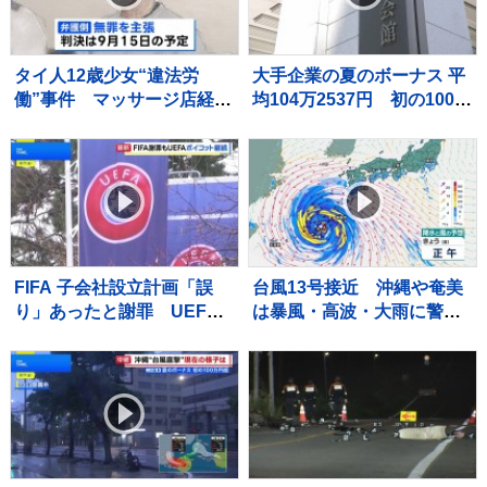
タイ人12歳少女“違法労
大手企業の夏のボーナス 平
働”事件 マッサージ店経営
均104万2537円 初の100万
の52歳男に拘禁刑6年、罰
円超で“過去最高”に
金200万円求刑 弁護側は
無罪主張
FIFA 子会社設立計画「誤
台風13号接近 沖縄や奄美
り」あったと謝罪 UEFA
は暴風・高波・大雨に警
はW杯ボイコット方針継続
戒 線状降水帯発生のおそ
「何も変わっていない」
れも 全国的に厳しい暑さ