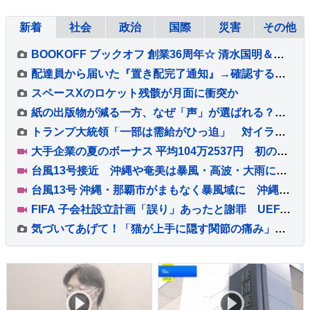
新着
社会
政治
国際
災害
その他
BOOKOFF ブックオフ 創業36周年☆ 清水国明＆あのちゃんの世代格差CM 8/7～公開♪ 8/13～8/16 はアプリ会員20％オフ☆ あのちゃんしおりプレゼント◎ おもろ動画4本！
配達員から届いた『置き配完了通知』→確認すると、写っていたのは荷物だけではなく…思わず二度見する『まさかの一枚』に3万いいね「愛がある」
スペースXのロケット残骸が月面に衝突か
紙の出版物が減る一方、なぜ「声」が選ばれる？ VTuberとラジオの共通点
トランプ大統領「一部は需給がひっ迫」 対イラン軍事作戦での弾薬不足の指摘で
大手企業の夏のボーナス 平均104万2537円 初の100万円超で“過去最高”に
台風13号接近 沖縄や奄美は暴風・高波・大雨に警戒 線状降水帯発生のおそれも 全国的に厳しい暑さ
台風13号 沖縄・那覇市がまもなく暴風域に 沖縄本島ではバス・モノレールが終日運休、商業施設の休業も【現地から報告】
FIFA 子会社設立計画「誤り」あったと謝罪 UEFAはW杯ボイコット方針継続「何も変わっていない」
気づいてあげて！「猫が上手に隠す関節の痛み」 6歳以上の猫の60％が関節炎を罹患 オーストラリア