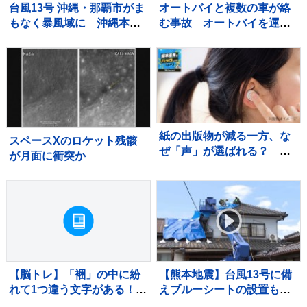
台風13号 沖縄・那覇市がま
オートバイと複数の車が絡
もなく暴風域に 沖縄本島
む事故 オートバイを運転
ではバス・モノレールが終
していた男性が死亡 現場
日運休、商業施設の休業も
から車が逃走か 死亡ひき
【現地から報告】
逃げ事件とみて捜査 茨
城・常総市
紙の出版物が減る一方、な
スペースXのロケット残骸
ぜ「声」が選ばれる？
が月面に衝突か
VTuberとラジオの共通点
【脳トレ】「裍」の中に紛
【熊本地震】台風13号に備
れて1つ違う文字がある！？
えブルーシートの設置も人
あなたは何秒で探し出せる
員不足、国に支援を要請