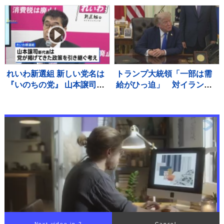
かな？？【違う文字を探
宇城市では災害ボランティ
せ！】
アによる片付け始まる
れいわ新選組 新しい党名は
トランプ大統領「一部は需
『いのちの党』 山本譲司新
給がひっ迫」 対イラン軍
代表はれいわ新選組の政策
事作戦での弾薬不足の指摘
引き継ぐ考え
で
Next video in 1
Cancel