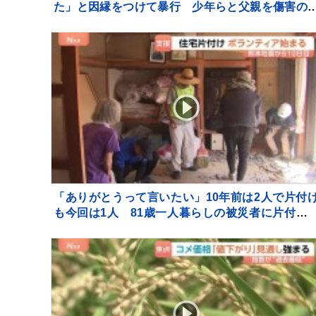
た」と因縁をつけて暴行 少年らと父親を傷害の
いで逮捕
「ありがとうって言いたい」10年前は2人で片付
も今回は1人 81歳一人暮らしの被災者に片付け
ボランティア支援【熊本地震から10日目】