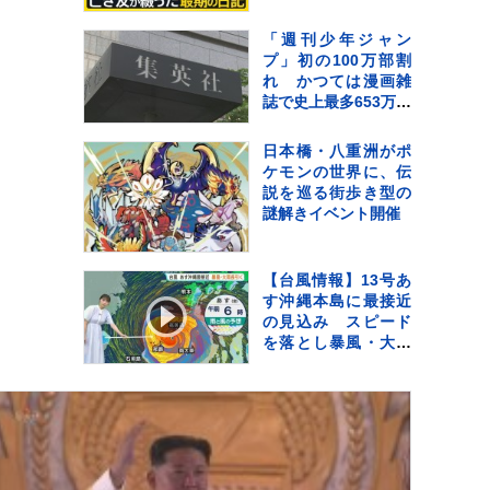
た亡き友へ…“同級生
223人全滅”残された
「週刊少年ジャン
少女の葛藤
プ」初の100万部割
【news23】
れ かつては漫画雑
誌で史上最多653万部
を記録 国内雑誌で
100万部超えゼロに
日本橋・八重洲がポ
ケモンの世界に、伝
説を巡る街歩き型の
謎解きイベント開催
【台風情報】13号あ
す沖縄本島に最接近
の見込み スピード
を落とし暴風・大雨
が長引くおそれ【予
報士解説】