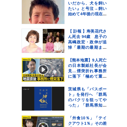
葉”（特別インタビュ
いだから、犬を飼い
ー）
たい』と号泣→飼い
始めて4年後の現在…
思わず感動する『成
長記録』が255万再生
「素敵」「愛溢れて
【 訃報 】寿美花代さ
る」
ん死去 94歳 息子の
高嶋政宏・政伸が追
悼「最期の最期まで
大女優 寿美花代だっ
た母でした」
【熊本地震】9人死亡
の日本製紙社長が会
見…煙突折れ事務所
に落下「極めて重く
受け止め」 八代市
などで続く断水解消
茨城県も「パスポー
のカギは“配水
ト」を発行へ 「群馬
管”【news23】
のパクリを狙ってや
った」「群馬県知事
の了解も得た」
「外食10％」「テイ
クアウト1％」その差