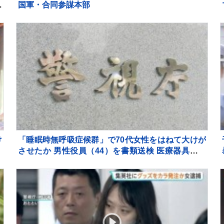
疑
国軍・合同参謀本部
け
「睡眠時無呼吸症候群」で70代女性をはねて大けが
の
させたか 男性役員（44）を書類送検 医療器具「シ
ーパップ」の使用を指示されるも事故前日は使用せ
ず 警視庁