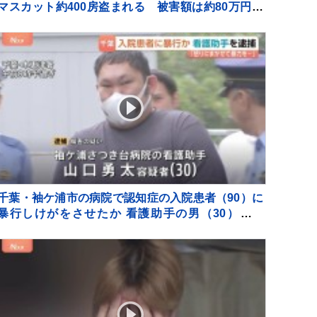
マスカット約400房盗まれる 被害額は約80万円
栃木・佐野市
千葉・袖ケ浦市の病院で認知症の入院患者（90）に
暴行しけがをさせたか 看護助手の男（30）を逮
捕 千葉県警