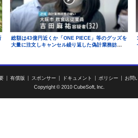
新
総額は43億円近くか「ONE PIECE」等のグッズを
り
大量に注文しキャンセル繰り返した偽計業務妨害の
疑いで女（32）逮捕「日々の生活でストレスたま
り」 警視庁
要
有償版
スポンサー
ドキュメント
ポリシー
お問
Copyright © 2010 CubeSoft, Inc.