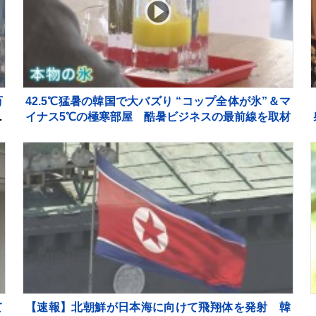
万
42.5℃猛暑の韓国で大バズり “コップ全体が氷”＆マ
反
イナス5℃の極寒部屋 酷暑ビジネスの最前線を取材
て
【速報】北朝鮮が日本海に向けて飛翔体を発射 韓