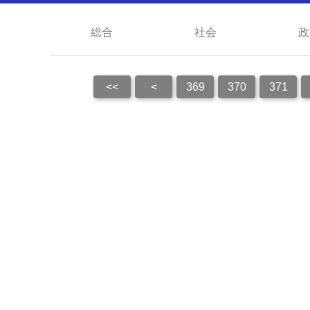
総合
社会
政
<<
<
369
370
371