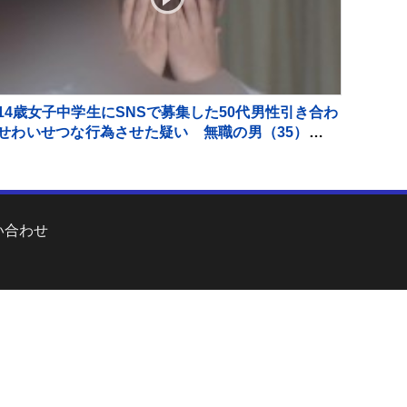
14歳女子中学生にSNSで募集した50代男性引き合わ
せわいせつな行為させた疑い 無職の男（35）を逮
捕 少女に“パパ活”斡旋繰り返したか 警視庁
い合わせ