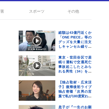
災害
スポーツ
その他
総額は43億円近くか
「ONE PIECE」等の
グッズを大量に注文
しキャンセル繰り返
した偽計業務妨害の
疑いで女（32）逮捕
東京・世田谷区で居
「日々の生活でスト
眠り運転で交通死亡
レスたまり」 警視庁
事故起こしたとみら
れる男性（34）を書
類送検 当時男性は
睡眠時無呼吸症候
【独占取材・広末涼
群 危険運転致死疑い
子】復帰後初ライブ
でも捜査
独占密着「次男の言
葉で私が180度変わっ
て…」病名公表を決
断させた“次男の言
息子が『一生のお願