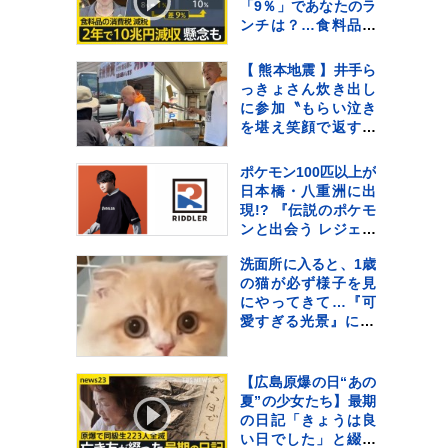
「9％」であなたのラ
ンチは？…食料品の
消費税「2年間1％」
の基本方針を政府が
【 熊本地震 】井手ら
閣議決定【news23】
っきょさん炊き出し
に参加〝もらい泣き
を堪え笑顔で返すの
が精一杯〟自身の店
も被害に
ポケモン100匹以上が
日本橋・八重洲に出
現!? 『伝説のポケモ
ンと出会う レジェン
ドリサーチ』 松丸亮
洗面所に入ると、1歳
吾率いる
の猫が必ず様子を見
「RIDDLER」制作の
にやってきて…『可
謎解きイベントも実
愛すぎる光景』に22
施
万いいね「首の角度
がたまらん」「真剣
に見てるねｗ」
【広島原爆の日“あの
夏”の少女たち】最期
の日記「きょうは良
い日でした」と綴っ