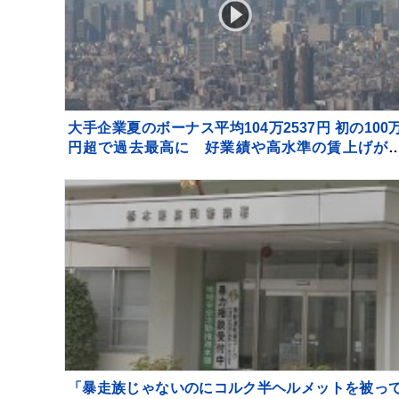
大手企業夏のボーナス平均104万2537円 初の100
円超で過去最高に 好業績や高水準の賃上げが
映 経団連最終集計
「暴走族じゃないのにコルク半ヘルメットを被っ