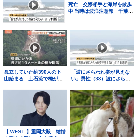
死亡 交際相手と海岸を散歩
中 当時は波浪注意報 千葉・
いすみ市
孤立していた約390人の下
「波にさらわれ姿が見えな
山始まる 土石流で橋が崩
い」男性（38）波にさらわ
落 長野・安曇野市北アル
れ死亡 交際相手と海岸を
プス燕岳の登山口 土石流
散歩中 当時は波浪注意報
で配管壊れ約1600軒の旅
千葉・いすみ市
館・別荘に温泉のお湯供給
出来ず
【 WEST. 】重岡大毅 結婚