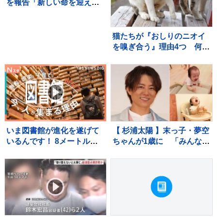
を報告「新しい命を迎えま
した」「一日一日を大切に
生きていこうと、覚悟を新
たにしています」【 報告全
猫たちが『おしりのニオイ
文 】
を嗅ぎ合う』理由4つ 何を
確かめているの？行動が持
つ意味を解説
いま図書館が進化を遂げて
【 杉浦太陽 】末っ子・夢空
いるんです！ 8メートルの
ちゃんが1歳に 「みんなに
巨大本棚に、3Dプリンタ
囲まれて、一升餅を背負っ
ー、音楽スタジオまで！ 図
て」家族総出でお祝い
書館の専門家が厳選した進
化系図書館ベスト7をご紹
介！