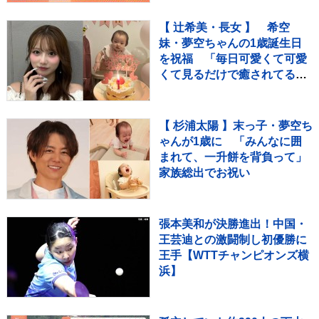
【それスタ】
【 辻希美・長女 】 希空
妹・夢空ちゃんの1歳誕生日
を祝福 「毎日可愛くて可愛
くて見るだけで癒されてる
よ」 「姉妹で沢山お出かけし
たりしようね」
【 杉浦太陽 】末っ子・夢空ち
ゃんが1歳に 「みんなに囲
まれて、一升餅を背負って」
家族総出でお祝い
張本美和が決勝進出！中国・
王芸迪との激闘制し初優勝に
王手【WTTチャンピオンズ横
浜】