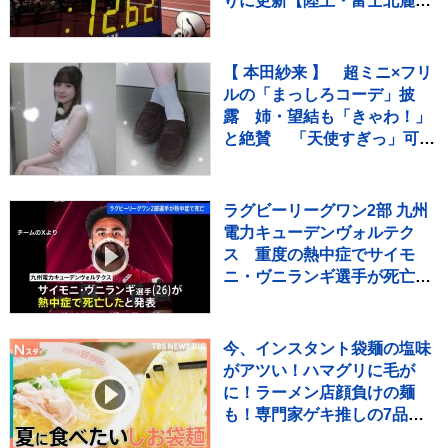
りに更新【陸上・富士北麓ワ
ールドトライアル】
【 本田紗来 】 超ミニ×フリ
ルの「まっしろコーデ」披
露 姉・望結も「きゃわ！」
と絶賛 「天使すぎっ」可愛
さにファン歓喜
ラグビーリーグワン2部 九州
電力キューデンヴォルテク
ス 重度の熱中症でサイモ
ニ・ヴニランギ選手が死亡と
発表
今、インスタント袋麺の塩味
がアツい！ハマグリに毛が
に！ラーメン店顔負けの麺
も！専門家ゲキ推しの7品を
大家族が1週間ガチ比較！