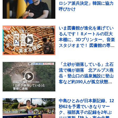
ロシア派兵決定」韓国に協力
呼びかけ
いま図書館が進化を遂げてい
るんです！ 8メートルの巨大
本棚に、3Dプリンター、音楽
スタジオまで！ 図書館の専門
家が厳選した進化系図書館ベ
スト7をご紹介！
「土砂が崩落している」土石
流で橋が崩落 北アルプス燕
岳・登山口の温泉施設に登山
客など約390人が孤立状態
長野
中島ひとみが日本新記録、12
秒62を予選でいきなりマー
ク、福部真子の記録を2年ぶ