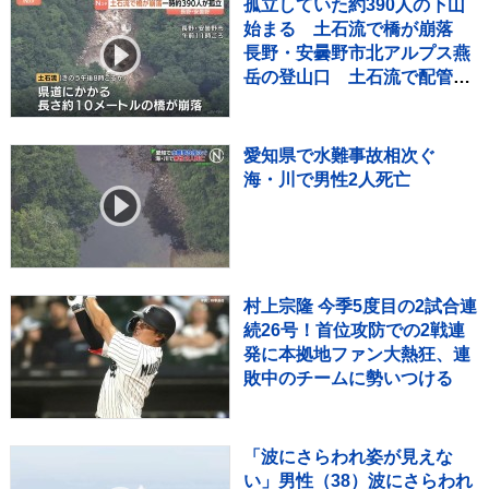
孤立していた約390人の下山
始まる 土石流で橋が崩落
長野・安曇野市北アルプス燕
岳の登山口 土石流で配管壊
れ約1600軒の旅館・別荘に温
泉のお湯供給出来ず
愛知県で水難事故相次ぐ
海・川で男性2人死亡
村上宗隆 今季5度目の2試合連
続26号！首位攻防での2戦連
発に本拠地ファン大熱狂、連
敗中のチームに勢いつける
「波にさらわれ姿が見えな
い」男性（38）波にさらわれ