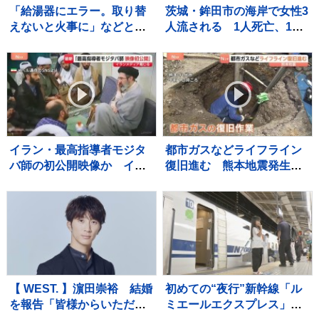
「給湯器にエラー。取り替
茨城・鉾田市の海岸で女性3
えないと火事に」などとウ
人流される 1人死亡、1人
ソ…給湯器点検業者になり
重体 現場は人工岬「ヘッ
すまし工事代金だまし取ろ
ドランド」近くで遊泳禁止
うとしたか 建築会社社長の
エリア
男ら2人逮捕 東京・足立区
イラン・最高指導者モジタ
都市ガスなどライフライン
バ師の初公開映像か イラ
復旧進む 熊本地震発生か
ンメディア報じる
ら13日目 八代市 約8900戸
で都市ガス供給止まるが5割
ほど復旧 残る世帯も今週
中に復旧の見通し
【 WEST. 】濵田崇裕 結婚
初めての“夜行”新幹線「ル
を報告「皆様からいただい
ミエールエクスプレス」昨