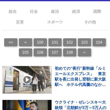
総合
社会
政治
経済
国際
災害
スポーツ
その他
<<
<
100
101
102
103
104
105
106
107
108
>
初めての“夜行”新幹線「ルミ
エールエクスプレス」 東京
駅を夜に出発し翌朝に新大阪
駅へ ホテル代高騰のなかレ
ジャー需要など狙う
ウクライナ・ゼレンスキー大
統領「北朝鮮が3万～5万人の