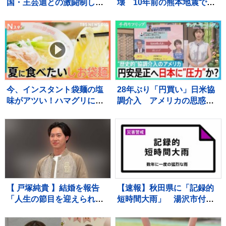
国・王芸迪との激闘制し初
壊 10年前の熊本地震で補
優勝に王手【WTTチャンピ
強も… イオンモール熊
オンズ横浜】
本“避難解除”前になぜ再入
館？下水管破損で田んぼ
に“汚水” 直下に断層 住
宅被害は・・【サンデーモ
ーニング】
今、インスタント袋麺の塩
28年ぶり「円買い」日米協
味がアツい！ハマグリに毛
調介入 アメリカの思惑
がに！ラーメン店顔負けの
は？ 円安是正へ日本に“圧
麺も！専門家ゲキ推しの7品
力”か？【サンデーモーニン
を大家族が1週間ガチ比較！
グ】
【それスタ】
【 戸塚純貴 】結婚を報告
【速報】秋田県に「記録的
「人生の節目を迎えられる
短時間大雨」 湯沢市付近
こと、心より感謝しており
で1時間に約100ミリの猛烈
ます」「さらなる飛躍を目
な雨 災害警戒 9日13:49時