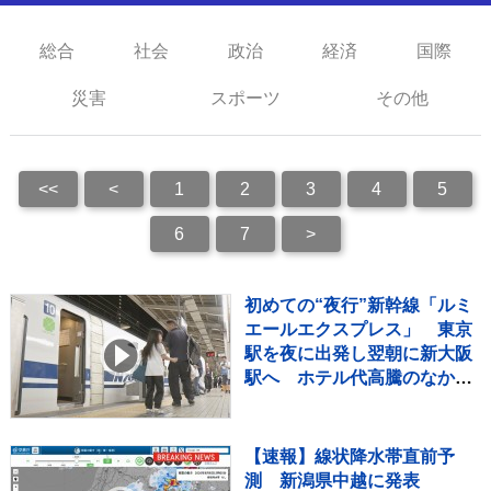
総合
社会
政治
経済
国際
災害
スポーツ
その他
<<
<
1
2
3
4
5
6
7
>
初めての“夜行”新幹線「ルミ
エールエクスプレス」 東京
駅を夜に出発し翌朝に新大阪
駅へ ホテル代高騰のなかレ
ジャー需要など狙う
【速報】線状降水帯直前予
測 新潟県中越に発表