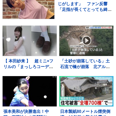
じがします」 ファン反響
「足指が長くてとっても綺
麗」「美しすぎます」
【 本田紗来 】 超ミニ×フ
「土砂が崩落している」土
リルの「まっしろコーデ」
石流で橋が崩落 北アルプ
披露 姉・望結も「きゃ
ス燕岳・登山口の温泉施設
わ！」と絶賛 「天使すぎ
に登山客など約390人が孤
っ」可愛さにファン歓喜
立状態 長野
張本美和が決勝進出！中
日本製紙80メートル煙突倒