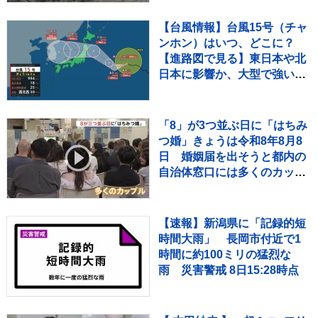
【台風情報】台風15号（チャ
ンホン）はいつ、どこに？
【進路図で見る】東日本や北
日本に影響か、大型で強い台
風13号（ドルフィン）引き続
き 大雨・暴風・高潮・うねり
を伴った高波などに厳重警戒
「8」が3つ並ぶ日に「はちみ
必要
つ婚」きょうは令和8年8月8
日 婚姻届を出そうと都内の
自治体窓口には多くのカップ
ルが…
【速報】新潟県に「記録的短
時間大雨」 長岡市付近で1
時間に約100ミリの猛烈な
雨 災害警戒 8日15:28時点