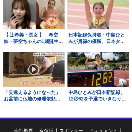
指して」精進誓う
点
【 辻希美・長女 】 希空
日本記録保持者・中島ひと
妹・夢空ちゃんの1歳誕生日
みが貫禄の優勝、日本タイ
を祝福 「毎日可愛くて可
記録でハイレベルのレース
愛くて見るだけで癒されて
を制す 予選で12秒62の日
るよ」 「姉妹で沢山お出か
本新をマーク【陸上・富士
けしたりしようね」
北麓ワールドトライアル】
「見違えるようになった」
中島ひとみが日本新記録、
お盆前に仏壇の修理依頼が
12秒62を予選でいきなりマ
急増 熊本地震 八代市の
ーク、福部真子の記録を2年
店に約100件の依頼
ぶりに更新【陸上・富士北
麓ワールドトライアル】
会社概要
有償版
スポンサー
ドキュメント