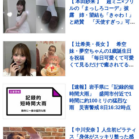
【 本田紗来 】 超ミニ×フリ
ルの「まっしろコーデ」披
露 姉・望結も「きゃわ！」
と絶賛 「天使すぎっ」可愛
さにファン歓喜
【 辻希美・長女 】 希空
妹・夢空ちゃんの1歳誕生日
を祝福 「毎日可愛くて可愛
くて見るだけで癒されてる
よ」 「姉妹で沢山お出かけし
たりしようね」
【速報】岩手県に「記録的短
時間大雨」 盛岡市付近で1
時間に約100ミリの猛烈な
雨 災害警戒 8日16:32時点
【 中川安奈 】人生初ピラティ
ス「身体がスッキリ整った感