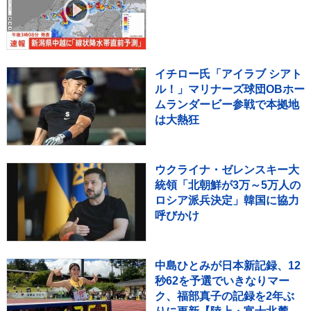
イチロー氏「アイラブ シアト
ル！」マリナーズ球団OBホー
ムランダービー参戦で本拠地
は大熱狂
ウクライナ・ゼレンスキー大
統領「北朝鮮が3万～5万人の
ロシア派兵決定」韓国に協力
呼びかけ
中島ひとみが日本新記録、12
秒62を予選でいきなりマー
ク、福部真子の記録を2年ぶ