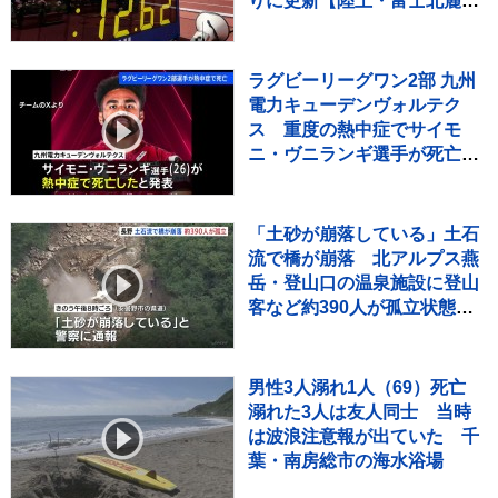
りに更新【陸上・富士北麓ワ
ールドトライアル】
ラグビーリーグワン2部 九州
電力キューデンヴォルテク
ス 重度の熱中症でサイモ
ニ・ヴニランギ選手が死亡と
発表
「土砂が崩落している」土石
流で橋が崩落 北アルプス燕
岳・登山口の温泉施設に登山
客など約390人が孤立状態
長野
男性3人溺れ1人（69）死亡
溺れた3人は友人同士 当時
は波浪注意報が出ていた 千
葉・南房総市の海水浴場