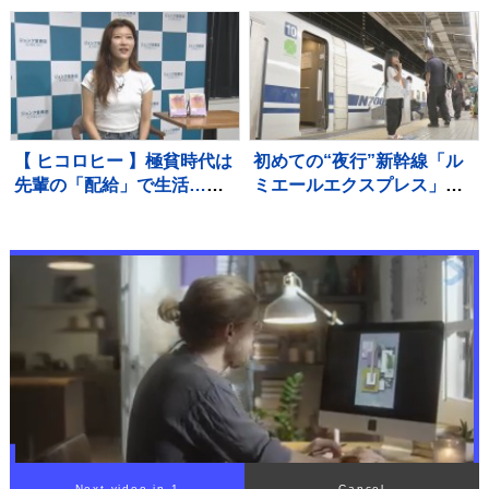
るよう、これからも精進し
てまいります」
【 ヒコロヒー 】極貧時代は
初めての“夜行”新幹線「ル
先輩の「配給」で生活…今
ミエールエクスプレス」昨
や後輩に「お前も食う
夜（8日）東京駅出発 けさ
か？」と500円のアイスを
新大阪駅に到着 今回一夜
奢れるまでに成長
限定も今後の運行も検討
JR東海
Next video in 1
Cancel