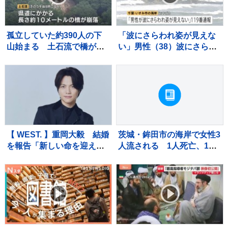
孤立していた約390人の下
「波にさらわれ姿が見えな
山始まる 土石流で橋が崩
い」男性（38）波にさらわ
落 長野・安曇野市北アル
れ死亡 交際相手と海岸を
プス燕岳の登山口 土石流
散歩中 当時は波浪注意報
で配管壊れ約1600軒の旅
千葉・いすみ市
館・別荘に温泉のお湯供給
出来ず
【 WEST. 】重岡大毅 結婚
茨城・鉾田市の海岸で女性3
を報告「新しい命を迎えま
人流される 1人死亡、1人
した」「一日一日を大切に
重体 現場は人工岬「ヘッ
生きていこうと、覚悟を新
ドランド」近くで遊泳禁止
たにしています」【 報告全
エリア
文 】