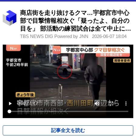
商店街を走り抜けるクマ…宇都宮市中心
部で目撃情報相次ぐ「疑ったよ、自分の
目を」 部活動の練習試合は全て中止に
現在もクマの行方分からず
TBS NEWS DIG Powered by JNN
2026-06-07 18:04
記事全文を読む