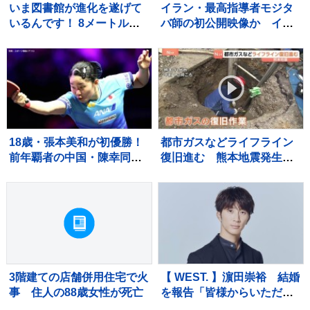
いま図書館が進化を遂げて
イラン・最高指導者モジタ
いるんです！ 8メートルの
バ師の初公開映像か イラ
巨大本棚に、3Dプリンタ
ンメディア報じる
ー、音楽スタジオまで！ 図
書館の専門家が厳選した進
化系図書館ベスト7をご紹
介！
18歳・張本美和が初優勝！
都市ガスなどライフライン
前年覇者の中国・陳幸同に4
復旧進む 熊本地震発生か
ー2で勝利【WTTチャンピ
ら13日目 八代市 約8900戸
オンズ横浜】
で都市ガス供給止まるが5割
ほど復旧 残る世帯も今週
中に復旧の見通し
3階建ての店舗併用住宅で火
【 WEST. 】濵田崇裕 結婚
事 住人の88歳女性が死亡
を報告「皆様からいただい
た力を少しでもお返しでき