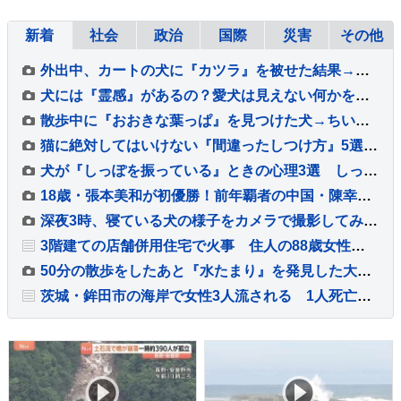
新着
社会
政治
国際
災害
その他
外出中、カートの犬に『カツラ』を被せた結果→通りすがりの人に『赤ちゃん』と勘違いされて…『思わず納得する光景』とまんざらでもない顔に反響
犬には『霊感』があるの？愛犬は見えない何かを感知している？異様な行動の意味まで解説
散歩中に『おおきな葉っぱ』を見つけた犬→ちいさな体で一生懸命に…『誇らしげな光景』が可愛すぎると8万再生「宝物見つけたね」「お土産かな」
猫に絶対してはいけない『間違ったしつけ方』5選 悪影響を及ぼす理由や正しい教え方を解説
犬が『しっぽを振っている』ときの心理3選 しっぽの動きから愛犬の感情を読み取る方法とは？
18歳・張本美和が初優勝！前年覇者の中国・陳幸同に4ー2で勝利【WTTチャンピオンズ横浜】
深夜3時、寝ている犬の様子をカメラで撮影してみた結果→お水のお皿に頭を…予想外だったハプニングが15万再生「帽子で草」「プハッｗｗ」
3階建ての店舗併用住宅で火事 住人の88歳女性が死亡
50分の散歩をしたあと『水たまり』を発見した大型犬…思わず同情する『まさかの行動』に反響「やってくれましたねｗ」「問題児っぷりが魅力」
茨城・鉾田市の海岸で女性3人流される 1人死亡、1人重体 現場は人工岬「ヘッドランド」近くで遊泳禁止エリア