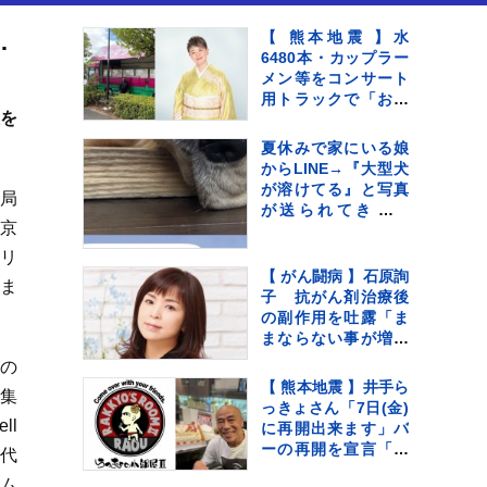
2024」に「香港パビリオン」を開設
【 熊本地震 】水
6480本・カップラー
メン等をコンサート
用トラックで「お気
を
持ちをお届け」 顔
付きトラックにため
夏休みで家にいる娘
らいも〝自分のこと
からLINE→『大型犬
を言ってる場合では
が溶けてる』と写真
展局
ない〟
が送られてきてい
東京
て…『愛おしい一
枚』に1万いいね「た
オリ
ぷたぷで草」「無防
【 がん闘病 】石原詢
ま
備ｗｗ」
子 抗がん剤治療後
の副作用を吐露「ま
まならない事が増え
ては来てます」
の
【 熊本地震 】井手ら
集
っきょさん「7日(金)
ll
に再開出来ます」バ
ーの再開を宣言「熊
易代
本は1歩ずつ前へ進み
ーム