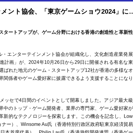
香港デジタル・エンターテインメント協会、「東京ゲームショウ
スタートアップが、ゲーム分野における香港の創造性と革新性
- 香港デジタル・エンターテインメント協会が組織化し、文化創造産業発
画」が、2024年10月26日から29日に開催される有名な
、選ばれた地元のゲーム・スタートアップ12社が香港の多様な
界関係者やゲーム愛好家に披露できるよう支援することになり
メッセで4日間のイベントとして開幕しました。アジア最大級
界中のトップ・ゲーム開発者、業界の専門家、ゲーム愛好家が
新的なテクノロジーを探索します。この機会を記念し、Lowe
ナー）、Winsome Au氏（香港特別行政区政府駐東京経済貿
局日本首席代表）、Philip Lau氏（香港遊戯開発連盟（香港ゲ