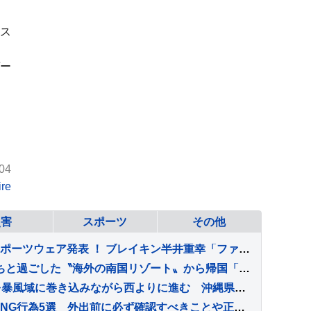
ス
ー
04
re
災害
スポーツ
その他
アジア大会オフィシャルスポーツウェア発表 ！ ブレイキン半井重幸「ファンの皆さんと心がつながっている」
【 市川團十郎 】子どもたちと過ごした〝海外の南国リゾート〟から帰国「ほっ、海外に子供達といくと それなりに緊張感あります」
台風13号 沖縄本島地方を暴風域に巻き込みながら西よりに進む 沖縄県内では約1万5000戸が停電 大雨・暴風・土砂災害などへ厳重警戒
『夏場に犬を留守番』絶対NG行為5選 外出前に必ず確認すべきことや正しい対策まで