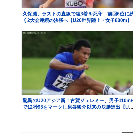
久保凛、ラストの直線で組3着を死守 前回6位に
く2大会連続の決勝へ【U20世界陸上・女子800m】
驚異のU20アジア新！古賀ジェレミー、男子110m
で12秒95をマークし泉谷駿介以来の決勝進出【U2
世界陸上】