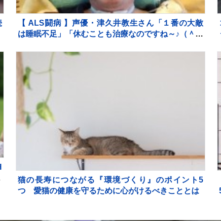
続
【 ALS闘病 】声優・津久井教生さん「１番の大敵
は睡眠不足」「休むことも治療なのですね～♪（＾Ｏ
＾）」【ニャンちゅう】
H
0
猫の長寿につながる『環境づくり』のポイント5
つ 愛猫の健康を守るために心がけるべきこととは