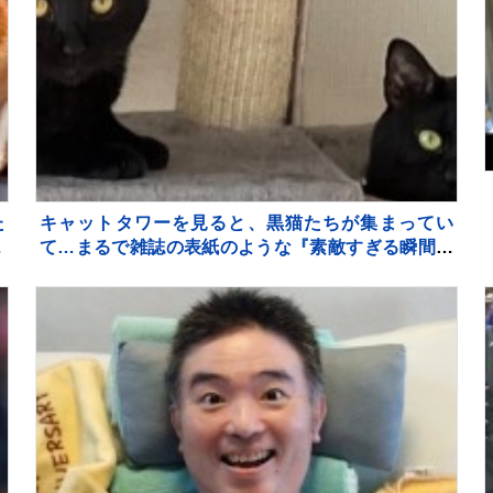
た
キャットタワーを見ると、黒猫たちが集まってい
7
て…まるで雑誌の表紙のような『素敵すぎる瞬間』
に２万いいね「圧巻」「かわいすぎる影分身」