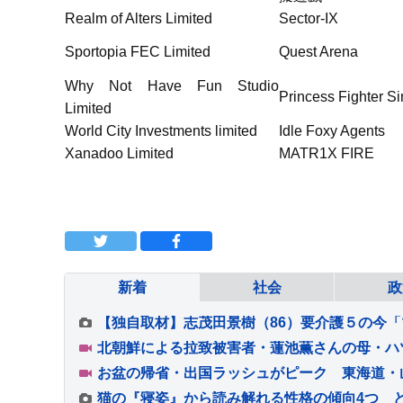
Realm of Alters Limited
Sector-IX
Sportopia FEC Limited
Quest Arena
Why Not Have Fun Studio
Princess Fighter Si
Limited
World City Investments limited
Idle Foxy Agents
Xanadoo Limited
MATR1X FIRE
新着
社会
政