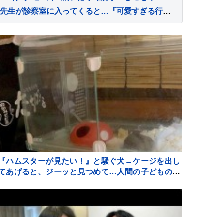
動物病院にやってきた猫→先生が診察室に入ってくると…『可愛すぎる行動』が1093万再生「子どものような怖がり方ｗ」「抱きしめたい」
『ハムスターが見たい！』と騒ぐ犬→ケージを出し
てあげると、ジーッと見つめて…人間の子どものよ
うな光景に反響「なんて尊いの」「姿勢がｗ」