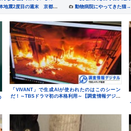
“恩送り”ボランティア活動本格化 氷川町 熊本地震2度目の週末 京都など全国から 約50人集まり炎天下で仕分け作業
「VIVANT」で生成AIが使われたのはこのシーン
だ！～TBSドラマ初の本格利用～【調査情報デジタ
の
ル】
ら