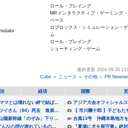
ロール・プレイング
MRインタラクティブ・ゲーミング・
ペース
ロブロックス・シミュレーション・ゲ
mulator
ム
ロール・プレイング
シューティング・ゲーム
最終更新 2024-09-30 13:
Cube
ニュース
その他
PR Newswi
治
経済
国際
【独自取材】志茂田景樹（86）要介護５の今「ママとは壊れない絆で結ばれている」生活支える妻(78)
北朝鮮による拉致被害者・蓮池薫さんの母・ハツイさん（94）死去 進展しない拉致問題に 最期まで苛立ちも…
お盆の帰省・出国ラッシュがピーク 東海道・山陽新幹線「のぞみ」下り 午前中はほぼ満席 羽田空港 国際線は出国のピーク 国内線には台風13号の影響が
猫の『寝姿』から読み解れる性格の傾向4つ どんな心理が表れているの？体勢別の意味もご紹介