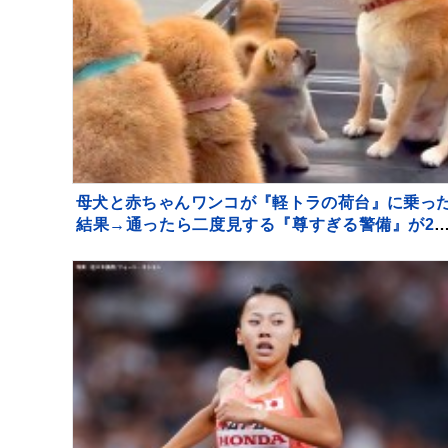
母犬と赤ちゃんワンコが『軽トラの荷台』に乗っ
結果→通ったら二度見する『尊すぎる警備』が21
万再生「可愛いの渋滞」「たまらない景色」