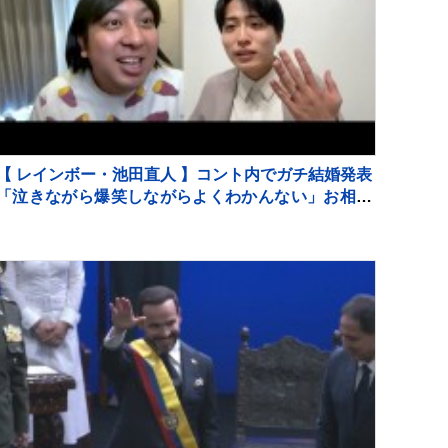
【 レインボー・池田直人 】コント内でガチ結婚発表
「泣きながら爆笑しながらよくわかんない」お相手
はフリーアナウンサー・佐藤佳奈さん ジャンボた
かお大祝福