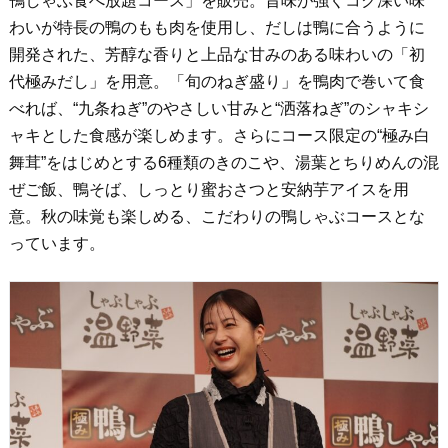
鴨しゃぶ食べ放題コース」を販売。旨味が強くコク深い味
わいが特長の鴨のもも肉を使用し、だしは鴨に合うように
開発された、芳醇な香りと上品な甘みのある味わいの「初
代極みだし」を用意。「旬のねぎ盛り」を鴨肉で巻いて食
べれば、“九条ねぎ”のやさしい甘みと“洒落ねぎ”のシャキシ
ャキとした食感が楽しめます。さらにコース限定の“極み白
舞茸”をはじめとする6種類のきのこや、湯葉とちりめんの混
ぜご飯、鴨そば、しっとり蜜おさつと安納芋アイスを用
意。秋の味覚も楽しめる、こだわりの鴨しゃぶコースとな
っています。