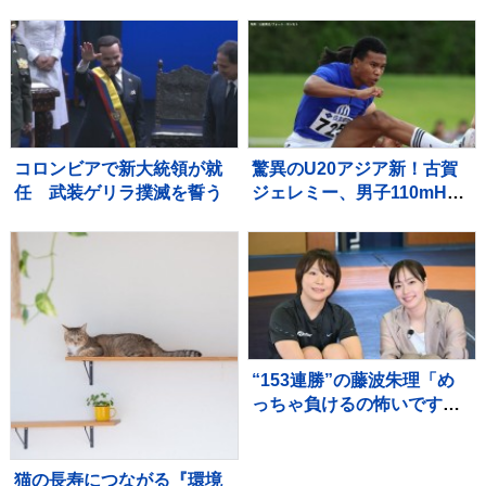
眠不足」「休むことも治療
いせつ行為か 保育園運営
なのですね～♪（＾Ｏ＾）」
会社代表の男を逮捕 千
【ニャンちゅう】
葉・市川市
コロンビアで新大統領が就
驚異のU20アジア新！古賀
任 武装ゲリラ撲滅を誓う
ジェレミー、男子110mHで
12秒95をマークし泉谷駿介
以来の決勝進出【U20世界
陸上】
“153連勝”の藤波朱理「め
っちゃ負けるの怖いです」
フォール負け寸前から掴ん
だ栄光と、石川佳純に語っ
た本音【バース・デイ】
猫の長寿につながる『環境