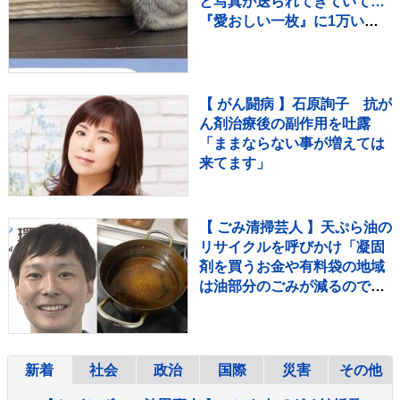
と写真が送られてきていて…
『愛おしい一枚』に1万いい
ね「たぷたぷで草」「無防備
ｗｗ」
【 がん闘病 】石原詢子 抗が
ん剤治療後の副作用を吐露
「ままならない事が増えては
来てます」
【 ごみ清掃芸人 】天ぷら油の
リサイクルを呼びかけ「凝固
剤を買うお金や有料袋の地域
は油部分のごみが減るので、
節約にも繋がりますよ！」
【マシンガンズ滝沢】
新着
社会
政治
国際
災害
その他