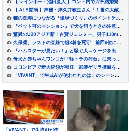
【 レインボー・池田直人 】コント内でガチ結婚発表「泣きながら爆笑しながらよくわかんない」お相手はフリーアナウンサー・佐藤佳奈さん ジャンボたかお大祝福
【 ALS闘病 】声優・津久井教生さん「１番の大敵は睡眠不足」「休むことも治療なのですね～♪（＾Ｏ＾）」【ニャンちゅう】
猫の長寿につながる『環境づくり』のポイント5つ 愛猫の健康を守るために心がけるべきこととは
『ペット可のマンション』で犬を飼うときの注意点5つ 知っておくべきルールとは？
驚異のU20アジア新！古賀ジェレミー、男子110mHで12秒95をマークし泉谷駿介以来の決勝進出【U20世界陸上】
久保凛、ラストの直線で組3着を死守 前回6位に続く2大会連続の決勝へ【U20世界陸上・女子800m】
『ハムスターが見たい！』と騒ぐ犬→ケージを出してあげると、ジーッと見つめて…人間の子どものような光景に反響「なんて尊いの」「姿勢がｗ」
母犬と赤ちゃんワンコが『軽トラの荷台』に乗った結果→通ったら二度見する『尊すぎる警備』が217万再生「可愛いの渋滞」「たまらない景色」
コロンビアで新大統領が就任 武装ゲリラ撲滅を誓う
「VIVANT」で生成AIが使われたのはこのシーンだ！～TBSドラマ初の本格利用～【調査情報デジタル】
「VIVANT」で生成AIが使