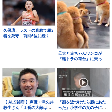
光景に反響「なんて尊い
いいね「圧巻」「かわいす
の」「姿勢がｗ」
ぎる影分身」
久保凛、ラストの直線で組3
着を死守 前回6位に続く2
大会連続の決勝へ【U20世
界陸上・女子800m】
母犬と赤ちゃんワンコが
『軽トラの荷台』に乗った
結果→通ったら二度見する
『尊すぎる警備』が217万
再生「可愛いの渋滞」「た
まらない景色」
【 ALS闘病 】声優・津久井
「顔を近づけたら唇にあた
教生さん「１番の大敵は睡
った」小学生の女の子にわ