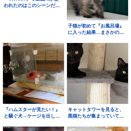
われたのはこのシーンだ！
～TBSドラマ初の本格利用
～【調査情報デジタル】
子猫が初めて『お風呂場』
に入った結果…まさかの
『可愛すぎる展開』が45万
再生「兄猫たちがたまらん
ｗ」「見守り隊が増えて笑
った」
『ハムスターが見たい！』
キャットタワーを見ると、
と騒ぐ犬→ケージを出して
黒猫たちが集まっていて…
あげると、ジーッと見つめ
まるで雑誌の表紙のような
て…人間の子どものような
『素敵すぎる瞬間』に２万