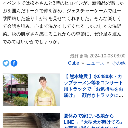
イベントでは松本さんと3時のヒロインが、新商品の鴨しゃ
ぶを囲んだトークで仲を深め、ジェスチャーゲームでは一
致団結した盛り上がりを見せてくれました。そんな楽しく
て会話も弾み、心まで温かくしてくれるしゃぶしゃぶ温野
菜。秋の肌寒さを感じるこれからの季節に、ぜひ足を運ん
でみてはいかがでしょうか。
最終更新 2024-10-03 08:00
Cube
ニュース
その他
【 熊本地震 】水6480本・カ
ップラーメン等をコンサート
用トラックで「お気持ちをお
届け」 顔付きトラックにた
めらいも〝自分のことを言っ
てる場合ではない〟
夏休みで家にいる娘から
LINE→『大型犬が溶けてる』