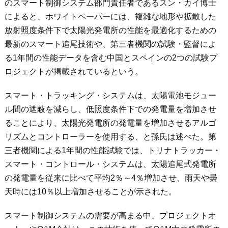
のスマート制御システム部門責任者であるスン・カイ博士
によると、ホワイトペーパーには、複雑な地形や拡散した
放射照度条件下で太陽光発電所の性能を最適化するための
最新のスマート追尾技術や、第三者機関の試験・監督によ
る
1
年間の性能データを含む中国とスペインの
2
つの試験プ
ロジェクトが掲載されているという。
スマート・トラッキング・システムは、太陽電池モジュー
ル間の遮蔽を減らし、低照度条件下での発電量を増加させ
ることにより、太陽光発電所の発電量を増加させるアルゴ
リズムとコントローラーを使用する、と孫氏は述べた。第
三者機関による
1
年間の性能試験では、トリナトラッカー・
スマート・コントロール・システムは、太陽追尾式発電所
の発電量を従来に比べて平均
2
％～
4
％増加させ、雨天や曇
天時には
10
％以上増加させることが示された。
スマート制御システムの需要が高まる中、プロジェクトオ