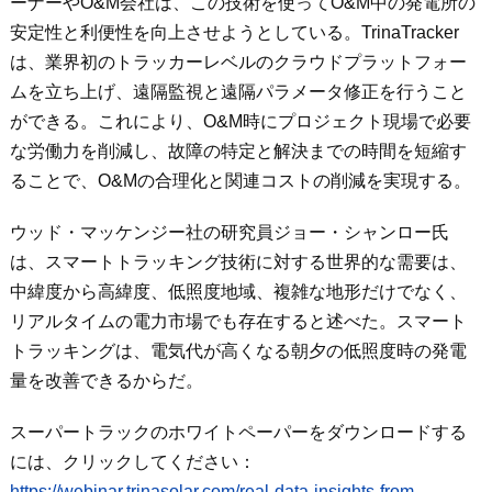
ーナーや
O&M
会社は、この技術を使って
O&M
中の発電所の
安定性と利便性を向上させようとしている。
TrinaTracker
は、業界初のトラッカーレベルのクラウドプラットフォー
ムを立ち上げ、遠隔監視と遠隔パラメータ修正を行うこと
ができる。これにより、
O&M
時にプロジェクト現場で必要
な労働力を削減し、故障の特定と解決までの時間を短縮す
ることで、
O&M
の合理化と関連コストの削減を実現する。
ウッド・マッケンジー社の研究員ジョー・シャンロー氏
は、スマートトラッキング技術に対する世界的な需要は、
中緯度から高緯度、低照度地域、複雑な地形だけでなく、
リアルタイムの電力市場でも存在すると述べた。スマート
トラッキングは、電気代が高くなる朝夕の低照度時の発電
量を改善できるからだ。
スーパートラックのホワイトペーパーをダウンロードする
には、クリックしてください：
https://webinar.trinasolar.com/real-data-insights-from-