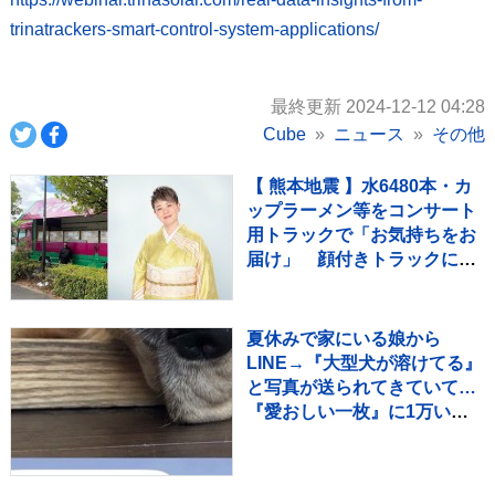
trinatrackers-smart-control-system-applications/
最終更新 2024-12-12 04:28
Cube
ニュース
その他
【 熊本地震 】水6480本・カ
ップラーメン等をコンサート
用トラックで「お気持ちをお
届け」 顔付きトラックにた
めらいも〝自分のことを言っ
てる場合ではない〟
夏休みで家にいる娘から
LINE→『大型犬が溶けてる』
と写真が送られてきていて…
『愛おしい一枚』に1万いい
ね「たぷたぷで草」「無防備
ｗｗ」