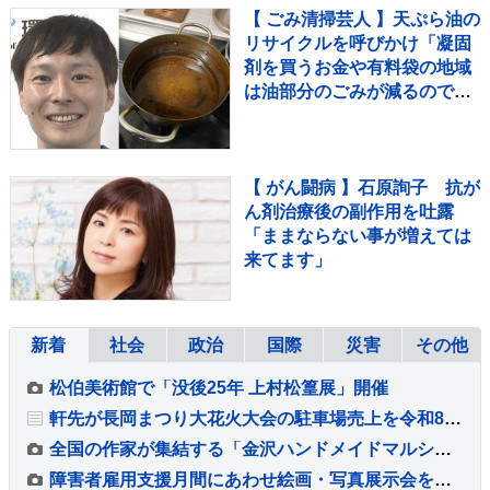
【 ごみ清掃芸人 】天ぷら油の
リサイクルを呼びかけ「凝固
剤を買うお金や有料袋の地域
は油部分のごみが減るので、
節約にも繋がりますよ！」
【マシンガンズ滝沢】
【 がん闘病 】石原詢子 抗が
ん剤治療後の副作用を吐露
「ままならない事が増えては
来てます」
新着
社会
政治
国際
災害
その他
松伯美術館で「没後25年 上村松篁展」開催
軒先が長岡まつり大花火大会の駐車場売上を令和8年熊本地震の被災地へ寄付
全国の作家が集結する「金沢ハンドメイドマルシェ2026」が10月に開催
障害者雇用支援月間にあわせ絵画・写真展示会を東京と名古屋で開催