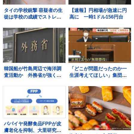
タイの学校銃撃 容疑者の生
【速報】円相場が急速に円
徒は学校の成績でストレス
高に 一時1ドル156円台
か 教職員5人死亡 30人重
軽傷
韓国船が竹島周辺で海洋調
「どこが問題だったのか一
査活動か 外務省が強く抗
生涯考えてほしい」集団暴
議「事前の同意なく受け入
行死事件 “主犯格”の男（当
れられない」
時18）に無期懲役の判決 裁
判員裁判 北海道・江別市
パパイヤ発酵食品FPPが皮
膚老化を抑制、大里研究所