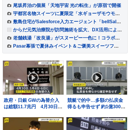
尾坂昇治の個展「天地宇宙 光の転生」が原宿で開催
宇都宮名物スイーツに夏限定「水ギョーザモウモウ」が登場
敷島住宅がSalesforce入力エージェント「bellSalesAI」で営業データの信頼性を向上
からだ元気治療院が訪問施術を拡大、DX活用による見守りとノウハウ共有を強化
老舗銭湯「改良湯」がスヌーピー一色に！コラボイベント『スヌーピーの湯』開催
Pasar幕張で夏休みイベント＆ご褒美スイーツフェア開催
政府・日銀 GWの為替介入
競艇で的中…多額の払戻金
は総額11.7兆円 4月30日は
得るも申告せず 約1億3000
一日として過去最大の6.2兆
万円脱税か 税務署職員を懲
円超
戒免職 過去には納税者から
約1億5000万円受け取り