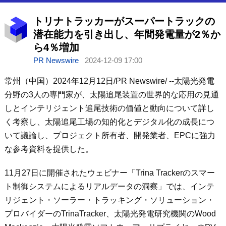
トリナトラッカーがスーパートラックの
潜在能力を引き出し、年間発電量が2％か
ら4％増加
PR Newswire
2024-12-09 17:00
常州（中国）
2024
年
12
月12
日
/PR Newswire/ --
太陽光発電
分野の
3
人の専門家が、太陽追尾装置の世界的な応用の見通
しとインテリジェント追尾技術の価値と動向について詳し
く考察し、太陽追尾工場の知的化とデジタル化の成長につ
いて議論し、プロジェクト所有者、開発業者、
EPC
に強力
な参考資料を提供した。
11
月
27
日に開催されたウェビナー「
Trina Tracker
のスマー
ト制御システムによるリアルデータの洞察」では、インテ
リジェント・ソーラー・トラッキング・ソリューション・
プロバイダーの
TrinaTracker
、太陽光発電研究機関の
Wood