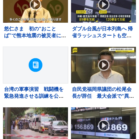
悠仁さま 初の“おこと
ダブル台風が日本列島へ 帰
ば”で熊本地震の被災者にお
省ラッシュスタートも空の
見舞いも 広島県で原爆慰
便は欠航相次ぐ 沖縄では
霊碑に供花
「持病の薬」「血圧測定
器」を避難所に持ち込む高
齢者も 週明け15号も本州
へ【news23】
台湾の軍事演習 戦闘機を
自民党福岡県議団の松尾会
緊急発進させる訓練を公
長が辞任 最大会派で“異
開 中国の侵攻を想定
例”のトップ不在 熊本地震
の直後に政治資金パーティ
ー