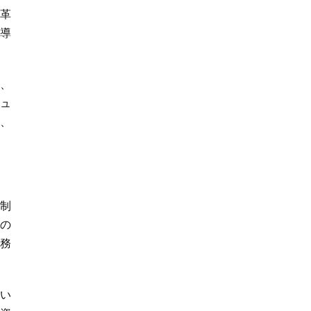
た革
導
し、
ニュ
れ、
制
新の
務
てい