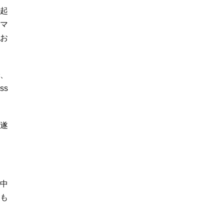
起
、マ
お
。
で、
ss
を遂
が中
も