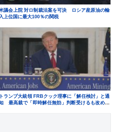
米議会上院 対ロ制裁法案を可決 ロシア産原油の輸
入上位国に最大100％の関税
トランプ大統領 FRBクック理事に「解任検討」と通
知 最高裁で「即時解任無効」判断受けるも改めて
解任図る