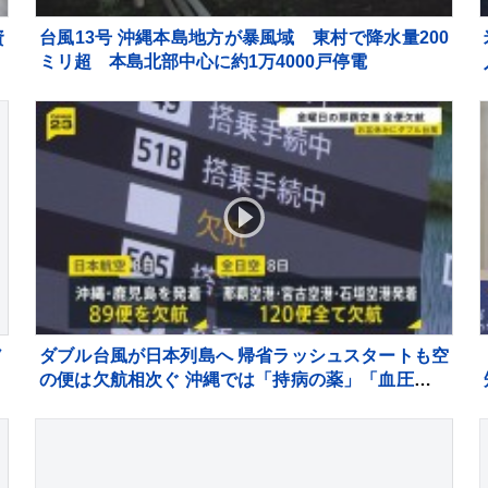
資
台風13号 沖縄本島地方が暴風域 東村で降水量200
ミリ超 本島北部中心に約1万4000戸停電
ノ
ダブル台風が日本列島へ 帰省ラッシュスタートも空
の便は欠航相次ぐ 沖縄では「持病の薬」「血圧測定
器」を避難所に持ち込む高齢者も 週明け15号も本
州へ【news23】