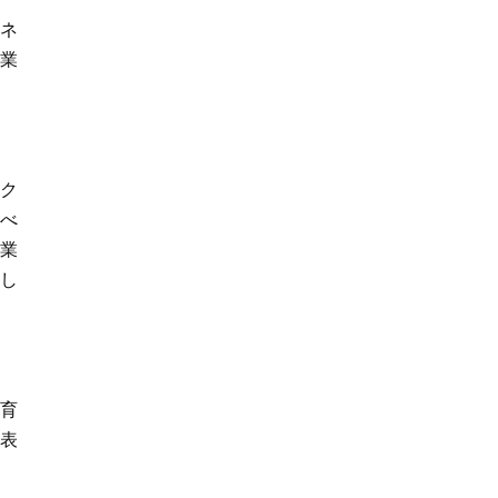
ネ
業
セク
すべ
業
供し
を育
発表