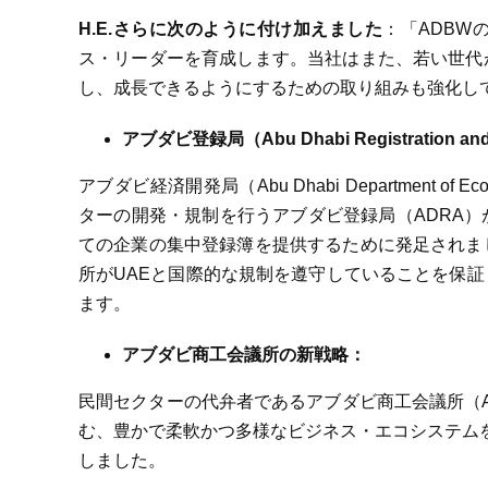
H.E.
さらに次のように付け加えました
：「ADBW
ス・リーダーを育成します。当社はまた、若い世代
し、成長できるようにするための取り組みも強化し
アブダビ登録局（Abu Dhabi Registration and L
アブダビ経済開発局（Abu Dhabi Department of
ターの開発・規制を行うアブダビ登録局（ADRA
ての企業の集中登録簿を提供するために発足されま
所がUAEと国際的な規制を遵守していることを保
ます。
アブダビ商工会議所の新戦略：
民間セクターの代弁者であるアブダビ商工会議所（A
む、豊かで柔軟かつ多様なビジネス・エコシステムを発
しました。