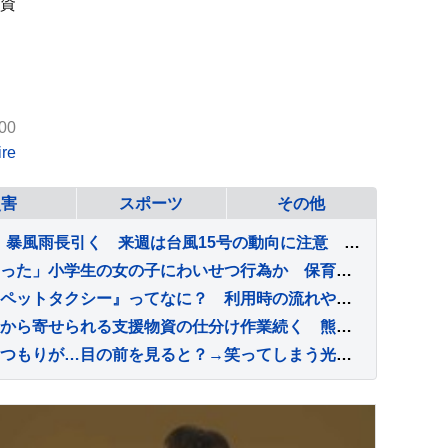
資
00
re
災害
スポーツ
その他
台風13号 沖縄・奄美直撃 暴風雨長引く 来週は台風15号の動向に注意 熊本は3週間連続の猛暑日か
「顔を近づけたら唇にあたった」小学生の女の子にわいせつ行為か 保育園運営会社代表の男を逮捕 千葉・市川市
猫を連れた移動に便利な『ペットタクシー』ってなに？ 利用時の流れや活用したいシーンをご紹介
被災地・熊本では国や企業から寄せられる支援物資の仕分け作業続く 熊本地震2回目の週末
旦那とごはんを食べていたつもりが…目の前を見ると？→笑ってしまう光景に「旦那さんの本当の姿だね」「ビールを飲むと変わる体質ｗ」と話題