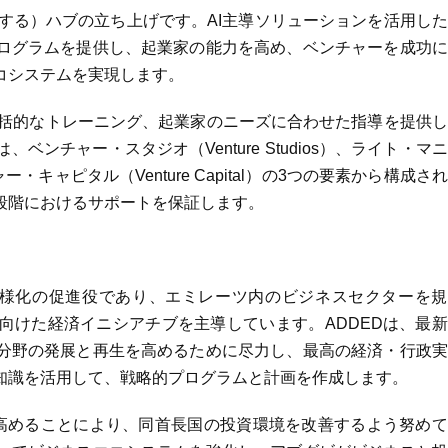
する）ハブの立ち上げです。AI主導ソリューションを活用し
ログラムを提供し、起業家の能力を高め、ベンチャーを成功に
コシステムを実現します。
包括的なトレーニング、起業家のニーズに合わせた指導を提供
ンチャー・スタジオ（Venture Studios）、ライト・マ
ンチャー・キャピタル（Venture Capital）の3つの要素から構成さ
段階におけるサポートを保証します。
多様化の促進役であり、エミレーツ内のビジネスセクターを規
向けた経済イニシアチブを主導しています。ADDEDは、最
分野の発展と再生を高めるために尽力し、最高の経済・行政実
知識を活用して、戦略的プログラムと計画を作成します。
を高めることにより、同首長国の投資環境を改善するよう努め