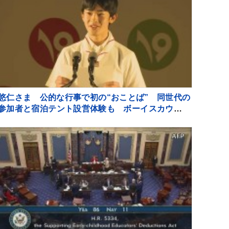
悠仁さま 公的な行事で初の“おことば” 同世代の
参加者と宿泊テント設営体験も ボーイスカウトの
キャンプ大会