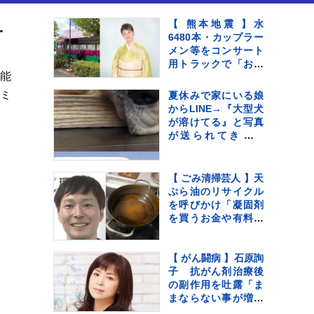
を加速させる画期的な構想
【 熊本地震 】水
6480本・カップラー
メン等をコンサート
用トラックで「お気
在能
持ちをお届け」 顔
付きトラックにため
ミ
夏休みで家にいる娘
らいも〝自分のこと
からLINE→『大型犬
を言ってる場合では
が溶けてる』と写真
ない〟
が送られてきてい
て…『愛おしい一
枚』に1万いいね「た
ぷたぷで草」「無防
【 ごみ清掃芸人 】天
備ｗｗ」
ぷら油のリサイクル
を呼びかけ「凝固剤
を買うお金や有料袋
の地域は油部分のご
みが減るので、節約
にも繋がります
【 がん闘病 】石原詢
よ！」【マシンガン
子 抗がん剤治療後
ズ滝沢】
の副作用を吐露「ま
まならない事が増え
ては来てます」