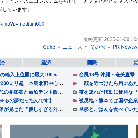
ってビジネスエコシステムを強化し、アブダビがビジネスと投
指しています。
RA.jpg?p=medium600
最終更新 2025-01-08 10:
Cube
ニュース
その他
PR Newswi
治
経済
国際
米議会上院 対ロ制裁法案を可決 ロシア産原油の輸入上位国に最大100％の関税
台風13号 沖縄本島地方が暴風域 東村で降水量200ミリ超 本島北部中心に約1万4000戸停電
悠仁さま 公的な行事で初の“おことば” 同世代の参加者と宿泊テント設営体験も ボーイスカウトのキャンプ大会
松村北斗主演『告白』 本日21時放送【一緒に来るの夢だったんです】 「第5話あらすじ＆新場面写真6点」公開！！
ケンカを売ってきた新入りの保護子猫に…先住猫が見せた『優しすぎる対応』が395万再生「余裕がすごいｗ」「怪我しないようにしていて偉い」