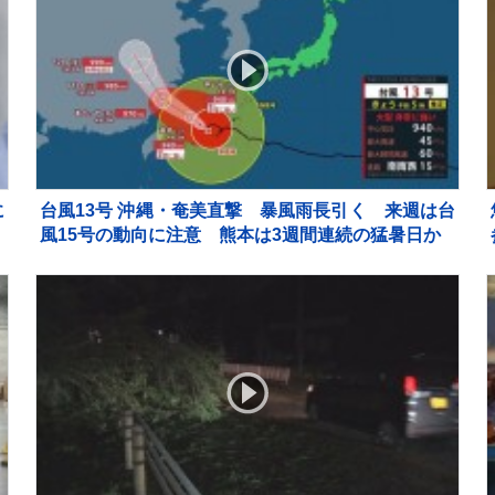
に
台風13号 沖縄・奄美直撃 暴風雨長引く 来週は台
捕
風15号の動向に注意 熊本は3週間連続の猛暑日か