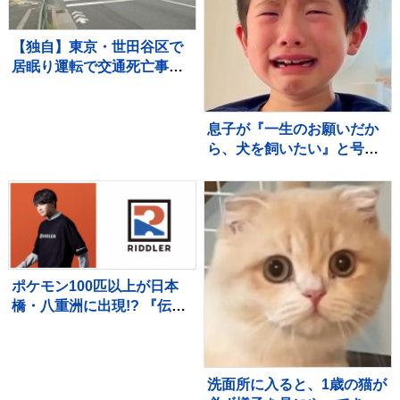
【独自】東京・世田谷区で
居眠り運転で交通死亡事故
起こしたとみられる男性
（34）を書類送検 当時男
性は睡眠時無呼吸症候群 危
息子が『一生のお願いだか
険運転致死疑いでも捜査
ら、犬を飼いたい』と号泣
→飼い始めて4年後の現在…
思わず感動する『成長記
録』が255万再生「素敵」
「愛溢れてる」
ポケモン100匹以上が日本
橋・八重洲に出現!? 『伝説
のポケモンと出会う レジェ
ンドリサーチ』 松丸亮吾率
いる「RIDDLER」制作の謎
解きイベントも実施
洗面所に入ると、1歳の猫が