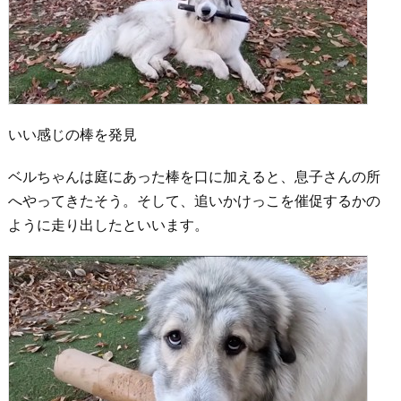
いい感じの棒を発見
ベルちゃんは庭にあった棒を口に加えると、息子さんの所
へやってきたそう。そして、追いかけっこを催促するかの
ように走り出したといいます。