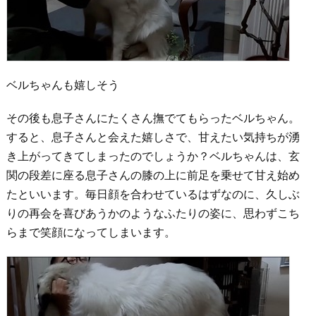
ベルちゃんも嬉しそう
その後も息子さんにたくさん撫でてもらったベルちゃん。
すると、息子さんと会えた嬉しさで、甘えたい気持ちが湧
き上がってきてしまったのでしょうか？ベルちゃんは、玄
関の段差に座る息子さんの膝の上に前足を乗せて甘え始め
たといいます。毎日顔を合わせているはずなのに、久しぶ
りの再会を喜びあうかのようなふたりの姿に、思わずこち
らまで笑顔になってしまいます。