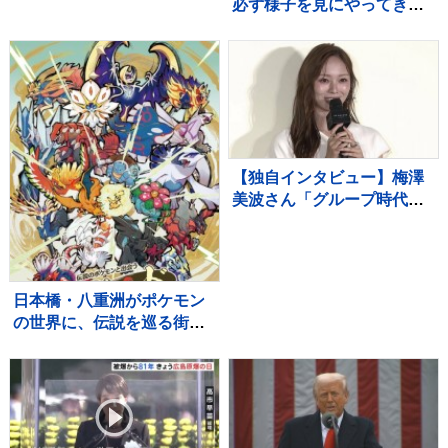
必ず様子を見にやってき
て…『可愛すぎる光景』に
22万いいね「首の角度がた
まらん」「真剣に見てるね
ｗ」
【独自インタビュー】梅澤
美波さん「グループ時代は
なんかすごく時間に追われ
てて」 乃木坂46 卒業後の
変化 “仕事前のゆったり時
間” とは
日本橋・八重洲がポケモン
の世界に、伝説を巡る街歩
き型の謎解きイベント開催