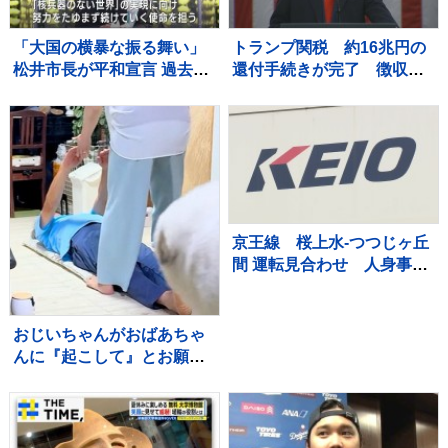
「大国の横暴な振る舞い」
トランプ関税 約16兆円の
松井市長が平和宣言 過去最
還付手続きが完了 徴収総
多121の国と地域が参列の
額の6割に相当
広島「平和記念式典」 高
市総理「核兵器のない世
界」に向けて力を尽くす
京王線 桜上水-つつじヶ丘
間 運転見合わせ 人身事故
のため
おじいちゃんがおばあちゃ
んに『起こして』とお願い
した結果→超大型犬が…容
赦ない『嫉妬の仕方』が94
万再生「手加減なしで草」
「愛憎劇ｗ」