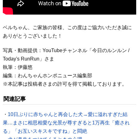
ベルちゃん、ご家族の皆様、この度はご協力いただき誠に
ありがとうございました！
写真・動画提供：YouTubeチャンネル「今日のルンルン /
Today's RunRun」さま
執筆：伊藤悠
編集：わんちゃんホンポニュース編集部
※本記事は投稿者さまの許可を得て掲載しております。
関連記事
・
10日ぶりに赤ちゃんと再会した犬→愛に溢れすぎた結
果…まさに相思相愛な光景が尊すぎると1万再生「癒され
る」「お互いスキスキですね」と悶絶