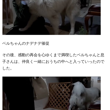
ベルちゃんのナデナデ催促
その後、感動の再会を心ゆくまで満喫したベルちゃんと息
子さんは、仲良く一緒におうちの中へと入っていったので
した。