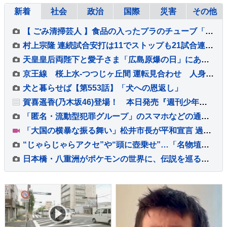
新着
社会
政治
国際
災害
その他
【 ごみ清掃芸人 】食品の入ったプラのチューブ「このように残っていたら、可燃ごみ（地域によって不燃）」「中身を洗えばプラ資源になります」【マシンガンズ滝沢】
村上宗隆 連続試合安打は11でストップも21試合連続出塁、チームは投手陣が2死から失点を重ね連敗、3カードぶりの負け越し
天皇皇后両陛下と愛子さま「広島原爆の日」にあたり黙とう 8月6日
京王線 桜上水-つつじヶ丘間 運転見合わせ 人身事故のため
犬と暮らせば【第553話】「犬への恩返し」
賀喜遥香(乃木坂46)登場！ 本日発売『週刊少年チャンピオン』 賀喜「乃木坂46はとても愛にあふれた、やさしいグループです」
「匿名・流動型犯罪グループ」のスマホなどの通信内容把握へ 計画段階で未然防止 新たな手法導入の検討で法整備も視野 警察庁
「大国の横暴な振る舞い」松井市長が平和宣言 過去最多121の国と地域が参列の広島「平和記念式典」 高市総理「核兵器のない世界」に向けて力を尽くす
“じゃらじゃらアクセ”や“頭に壺乗せ”…「名物埴輪」を無料で堪能できる大学博物館【THE TIME,】
日本橋・八重洲がポケモンの世界に、伝説を巡る街歩き型の謎解きイベント開催