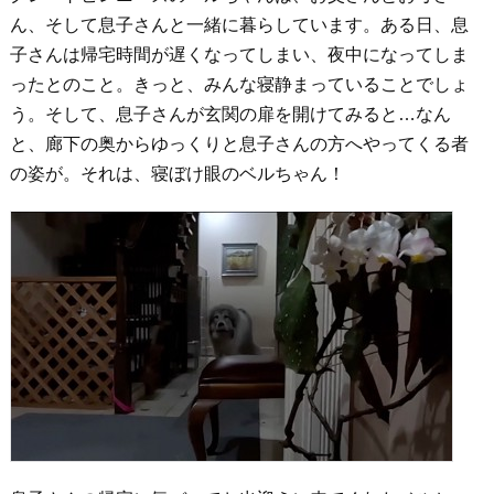
ん、そして息子さんと一緒に暮らしています。ある日、息
子さんは帰宅時間が遅くなってしまい、夜中になってしま
ったとのこと。きっと、みんな寝静まっていることでしょ
う。そして、息子さんが玄関の扉を開けてみると…なん
と、廊下の奥からゆっくりと息子さんの方へやってくる者
の姿が。それは、寝ぼけ眼のベルちゃん！