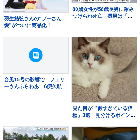
80歳女性が58歳長男に踏み
つけられ死亡 長男は「介
羽生結弦さんの“プーさん
護でいらついていた」と供
愛”がついに商品化！
述、日常的に暴行か 大
「SHOWER OF HEART
阪・岬町
&#8211; かがやくひかりの
プレゼント -」 2026年10
月より【全国6都市】での巡
回決定！！
台風15号の影響で フェリ
ーさんふらわあ 6便欠航
見た目が『似すぎている猫
種』3選 見分けるポイント
から魅力・特徴までご紹介