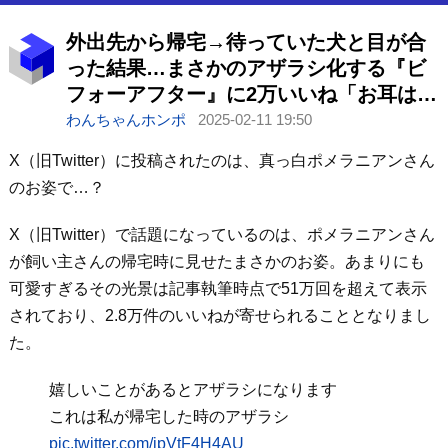
外出先から帰宅→待っていた犬と目が合
った結果…まさかのアザラシ化する『ビ
フォーアフター』に2万いいね「お耳は正
直ｗ」「かわいい」と絶賛
わんちゃんホンポ
2025-02-11 19:50
X（旧Twitter）に投稿されたのは、真っ白ポメラニアンさん
のお姿で…？
X（旧Twitter）で話題になっているのは、ポメラニアンさん
が飼い主さんの帰宅時に見せたまさかのお姿。あまりにも
可愛すぎるその光景は記事執筆時点で51万回を超えて表示
されており、2.8万件のいいねが寄せられることとなりまし
た。
嬉しいことがあるとアザラシになります
これは私が帰宅した時のアザラシ
pic.twitter.com/jpVtF4H4AU