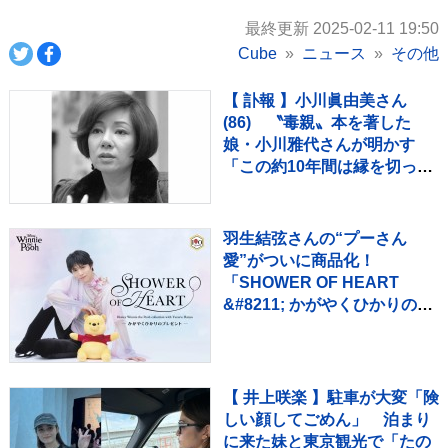
最終更新 2025-02-11 19:50
Cube
ニュース
その他
【 訃報 】小川眞由美さん
(86) 〝毒親〟本を著した
娘・小川雅代さんが明かす
「この約10年間は縁を切って
いました」「生前に仲良くす
ることはできなかった。看取
ることもできなかった」
羽生結弦さんの“プーさん
愛”がついに商品化！
「SHOWER OF HEART
&#8211; かがやくひかりのプ
レゼント -」 2026年10月よ
り【全国6都市】での巡回決
定！！
【 井上咲楽 】駐車が大変「険
しい顔してごめん」 泊まり
に来た妹と東京観光で「たの