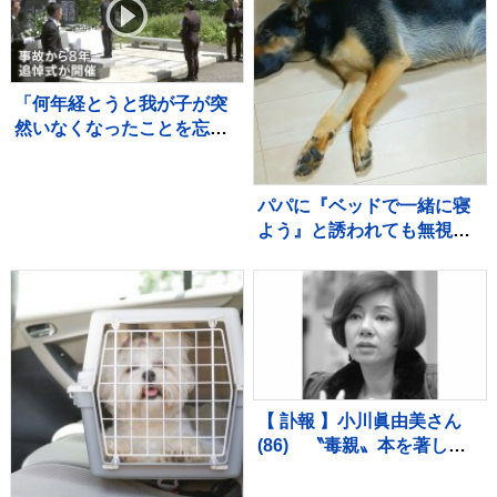
「何年経とうと我が子が突
然いなくなったことを忘れ
られない。事故を風化させ
てはならない」 群馬県防
災ヘリ墜落事故から8年 中
パパに『ベッドで一緒に寝
之条町で追悼式
よう』と誘われても無視す
る犬→ママの場合は…あか
らさま過ぎる『態度の違
い』に反響「ハッキリｗ」
「パパどんまい」
【 訃報 】小川眞由美さん
(86) 〝毒親〟本を著した
娘・小川雅代さんが明かす
「この約10年間は縁を切っ