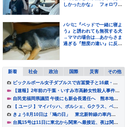
しかったかな」 フォロワー
共感「最高のお姉ちゃん」
パパに『ベッドで一緒に寝よ
う』と誘われても無視する犬
→ママの場合は…あからさま
過ぎる『態度の違い』に反響
「ハッキリｗ」「パパどんま
い」
新着
社会
政治
国際
災害
その他
ピックルボール女子ダブルスで吉冨愛子と16歳・佐脇京ペアが銅メダル獲得 2大会連続の表彰台【ホーチミンシティOP】
【速報】2年前の千葉・いすみ市高齢女性殺人事件 54歳の娘を殺人の疑いで逮捕 容疑を否認
自民党福岡県議団 午後にも新会長選任へ 熊本地震直後の政治資金パーティー開催で批判受け前会長辞任…会長選には若手議員2人が立候補
【 ユージ 】マイバッハ、ポルシェ、Gクラス、ベントレー…ナンバー「8」でそろえた華麗なる愛車の写真を公開 フォロワー「スゴいクルマばかりだ」
きょう8月10日は「鳩の日」 東北新幹線の車内にハトが迷い込む ハトも帰省？
台風15号は11日に東北から関東へ最接近、夜は関東や福島県で雨強まる所も 沿岸を中心に強風や高波にも注意【台風情報】