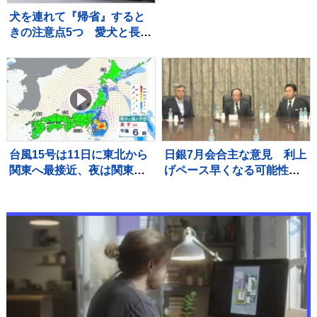
ていました」「生前に仲良
犬を連れて『帰省』すると
くすることはできなかっ
きの注意点5つ 愛犬と長距
た。看取ることもできなか
離移動する場合に必要な事
った」
前準備とは？
台風15号は11日に東北から
日銀7月会合主な意見 利上
関東へ最接近、夜は関東や
げペース早くなる可能性言
福島県で雨強まる所も 沿
及「市場想定より早まるこ
岸を中心に強風や高波にも
とも考えられる」「ペース
注意【台風情報】
アップする必要」