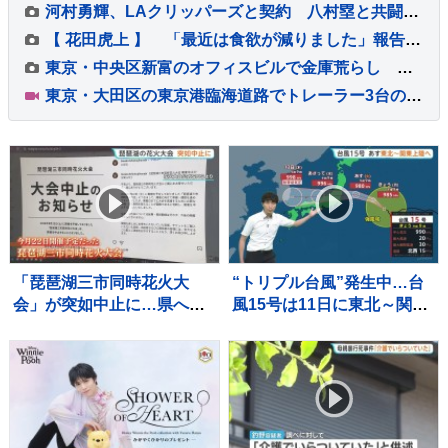
河村勇輝、LAクリッパーズと契約 八村塁と共闘目指しNBA1年目と同じ「エグジビット10」で挑戦
【 花田虎上 】 「最近は食欲が減りました」報告も…前日朝からドッサリ爆食＆夜白米おかわりの豪快食生活にファンほっこり
東京・中央区新富のオフィスビルで金庫荒らし 先月にも同じ金庫が被害 関連視野に窃盗事件として捜査 警視庁
東京・大田区の東京港臨海道路でトレーラー3台の事故 運転手の男性3人けがも意識あり 臨海トンネル下り線が通行止めで解除の見込み立たず
「琵琶湖三市同時花火大
“トリプル台風”発生中…台
会」が突如中止に…県への
風15号は11日に東北～関東
許可申請なし、自治体から
に上陸へ 11日夜に関東で激
は注意喚起も
しい雨のおそれ【予報士解
説】