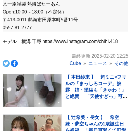
又一庵謹製 熱海ばたーあん
Open:10:00～18:00（不定休）
〒413-0011 熱海市田原本町5番11号
0557-81-2777
モデル：横溝 千尋 https://www.instagram.com/chihi.418
最終更新 2025-02-20 12:25
Cube
ニュース
その他
【 本田紗来 】 超ミニ×フリ
ルの「まっしろコーデ」披
露 姉・望結も「きゃわ！」
と絶賛 「天使すぎっ」可愛
さにファン歓喜
【 辻希美・長女 】 希空
妹・夢空ちゃんの1歳誕生日
を祝福 「毎日可愛くて可愛