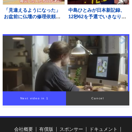
「見違えるようになった」
中島ひとみが日本新記録、
お盆前に仏壇の修理依頼が
12秒62を予選でいきなりマ
急増 熊本地震 八代市の
ーク、福部真子の記録を2年
店に約100件の依頼
ぶりに更新【陸上・富士北
麓ワールドトライアル】
会社概要
有償版
スポンサー
ドキュメント