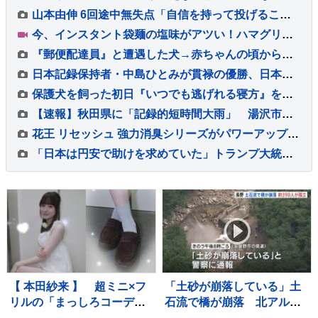
山本由伸 6回途中無失点「自信を持って投げることができた」勝敗付かずもチームの連敗ストップ「みんなの気持ちが1つになった」
今、インスタント袋麺の塩味がアツい！ハマグリに毛がに！ラーメン店顔負けの麺も！専門家ゲキ推しの7品を大家族が1週間ガチ比較！【それスタ】
『郵便配達員』と遭遇した犬→赤ちゃんの頃から仲良しで…もはや仕事にならない光景が54万再生「足にめり込めそうw」「配達員さんも嬉しい」
日本記録保持者・中島ひとみが貫禄の優勝、日本タイ記録でハイレベルのレースを制す 予選で12秒62の日本新をマーク【陸上・富士北麓ワールドトライアル】
保護犬を飼った初日『いつでも逃げれる寝方』をしていて…愛情を与え続けた結果→感動的な『現在の寝相』に反響「愛されてる顔」「幸せで嬉しい」
【速報】秋田県に「記録的短時間大雨」 湯沢市付近で1時間に約100ミリの猛烈な雨 災害警戒 9日13:49時点
花王 リセッシュ 強力消臭シリーズがパワーアップ☆ 自分自身では気づかない無自覚臭まで消臭♪ タバコ 焼肉などのニオイ原因物質への消臭力も向上◎ 99％除菌ウイルス除去
「日本は円安で助けを求めていた」トランプ大統領“28年ぶり日米協調介入” 一方 食料品消費税“2年間1%”へ「財源なき減税は無責任」との批判も 円安の流れは変えられるか…【サンデーモーニング】
【 本田紗来 】 超ミニ×フ
「土砂が崩落している」土
リルの「まっしろコーデ」
石流で橋が崩落 北アルプ
披露 姉・望結も「きゃ
ス燕岳・登山口の温泉施設