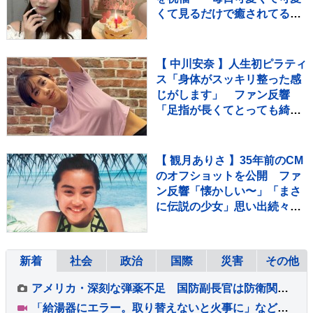
くて見るだけで癒されてる
よ」 「姉妹で沢山お出かけし
たりしようね」
【 中川安奈 】人生初ピラティ
ス「身体がスッキリ整った感
じがします」 ファン反響
「足指が長くてとっても綺
麗」「美しすぎます」
【 観月ありさ 】35年前のCM
のオフショットを公開 ファ
ン反響「懐かしい〜」「まさ
に伝説の少女」思い出続々
歌手デビュー35周年を記念
新着
社会
政治
国際
災害
その他
アメリカ・深刻な弾薬不足 国防副長官は防衛関連企業に増産を求める書簡を送る
「給湯器にエラー。取り替えないと火事に」などとウソ…給湯器点検業者になりすまし工事代金だまし取ろうとしたか 建築会社社長の男ら2人逮捕 東京・足立区