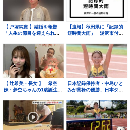
【それスタ】
【 戸塚純貴 】結婚を報告
【速報】秋田県に「記録的
「人生の節目を迎えられる
短時間大雨」 湯沢市付近
こと、心より感謝しており
で1時間に約100ミリの猛烈
ます」「さらなる飛躍を目
な雨 災害警戒 9日13:49時
指して」精進誓う
点
【 辻希美・長女 】 希空
日本記録保持者・中島ひと
妹・夢空ちゃんの1歳誕生日
みが貫禄の優勝、日本タイ
を祝福 「毎日可愛くて可
記録でハイレベルのレース
愛くて見るだけで癒されて
を制す 予選で12秒62の日
るよ」 「姉妹で沢山お出か
本新をマーク【陸上・富士
けしたりしようね」
北麓ワールドトライアル】