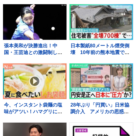
わ！」と絶賛 「天使すぎ
に登山客など約390人が孤
っ」可愛さにファン歓喜
立状態 長野
張本美和が決勝進出！中
日本製紙80メートル煙突倒
国・王芸迪との激闘制し初
壊 10年前の熊本地震で補
優勝に王手【WTTチャンピ
強も… イオンモール熊
オンズ横浜】
本“避難解除”前になぜ再入
館？下水管破損で田んぼ
に“汚水” 直下に断層 住
宅被害は・・【サンデーモ
ーニング】
今、インスタント袋麺の塩
28年ぶり「円買い」日米協
味がアツい！ハマグリに毛
調介入 アメリカの思惑
がに！ラーメン店顔負けの
は？ 円安是正へ日本に“圧
麺も！専門家ゲキ推しの7品
力”か？【サンデーモーニン
を大家族が1週間ガチ比較！
グ】