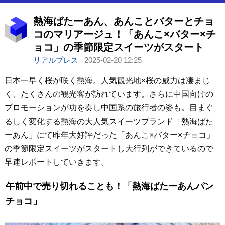
熱海ばたーあん、あんことバターとチョ
コのマリアージュ！「あんこ×バター×チ
ョコ」の季節限定スイーツがスタート
リアルプレス
2025-02-20 12:25
日本一早く桜が咲く熱海。人気観光地×桜の威力は凄まじ
く、たくさんの観光客が訪れています。さらに中国向けの
プロモーションが功を奏し中国系の旅行者の姿も。目まぐ
るしく変化する熱海の大人気スイーツブランド「熱海ばた
ーあん」にて昨年大好評だった「あんこ×バター×チョコ」
の季節限定スイーツがスタートし大行列ができているので
早速レポートしていきます。
午前中で売り切れることも！「熱海ばたーあんパン
チョコ」