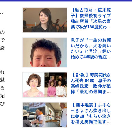
の贅沢 高級食材ふかひれを気軽に楽しむコース
【独占取材・広末涼
子】復帰後初ライブ
独占密着「次男の言
葉で私が180度変わっ
の
て…」病名公表を決
断させた“次男の言
で
息子が『一生のお願
葉”（特別インタビュ
いだから、犬を飼い
袋
ー）
たい』と号泣→飼い
始めて4年後の現在…
思わず感動する『成
長記録』が255万再生
され
「素敵」「愛溢れて
【 訃報 】寿美花代さ
る」
魅
ん死去 94歳 息子の
高嶋政宏・政伸が追
る
悼「最期の最期まで
紹
大女優 寿美花代だっ
た母でした」
ぴ
【 熊本地震 】井手ら
っきょさん炊き出し
に参加〝もらい泣き
を堪え笑顔で返すの
が精一杯〟自身の店