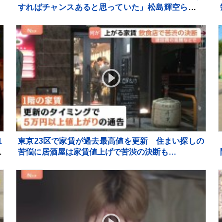
近
すればチャンスあると思っていた」松島輝空らもベ
スト8入り【卓球・WTT横浜】
1
東京23区で家賃が過去最高値を更新 住まい探しの
流
苦悩に居酒屋は家賃値上げで苦渋の決断も…