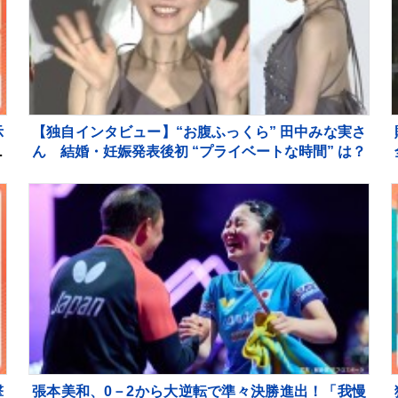
示
【独自インタビュー】“お腹ふっくら” 田中みな実さ
解
ん 結婚・妊娠発表後初 “プライベートな時間” は？
撃
張本美和、0－2から大逆転で準々決勝進出！「我慢