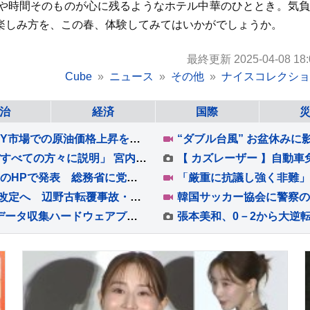
や時間そのものが心に残るようなホテル中華のひととき。気負
楽しみ方を、この春、体験してみてはいかがでしょうか。
最終更新 2025-04-08 18:
Cube
ニュース
その他
ナイスコレクショ
治
経済
国際
円安進行 一時1ドル＝158円台半ばまで下落 NY市場での原油価格上昇をきっかけに
改正皇室典範めぐり 養親候補の宮家皇族「ほぼすべての方々に説明」 宮内庁長官明かす 男系男子の養子候補は「把握せず」
新たな党名は「いのちの党」 れいわ新選組が党のHPで発表 総務省に党名変更の届け出提出しロゴなど決定へ
文科省が「危機管理マニュアル」ガイドライン改定へ 辺野古転覆事故・磐越道バス事故…学校外の事故相次ぐ 有識者会議で議論し年内に取りまとめへ
Orbbec、ROSCon JP 2026でロボットレス型データ収集ハードウェアプラットフォームを日本初公開