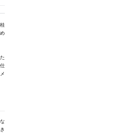
桂
め
た
仕
メ
な
き