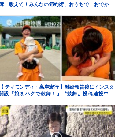
簿…教えて！みんなの節約術、おうちで「おでかけ
気分」を味わえる楽しみ方【Nスタ解説】
【 ティモンディ・高岸宏行 】離婚報告後にインスタ
開設「娘をハグで鼓舞！」〝鼓舞〟投稿連投中
「どんな病院の薬よりも、特効薬がありそうなお父
さんのハグ」