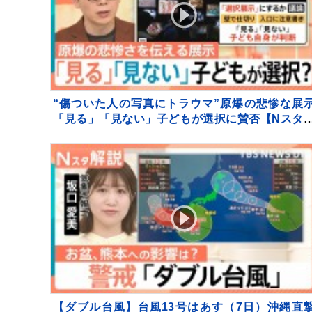
“傷ついた人の写真にトラウマ”原爆の悲惨な展
「見る」「見ない」子どもが選択に賛否【Nスタ
説】
【ダブル台風】台風13号はあす（7日）沖縄直