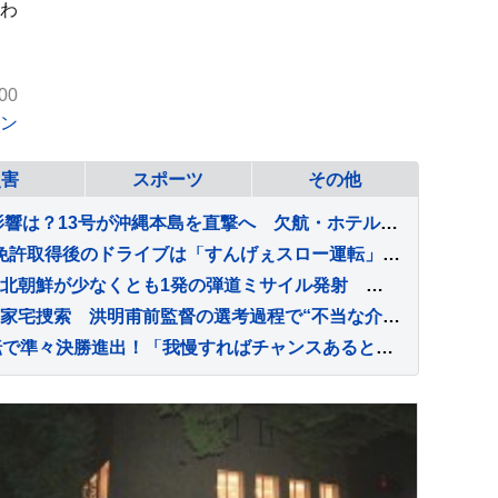
わ
00
ン
災害
スポーツ
その他
“ダブル台風” お盆休みに影響は？13号が沖縄本島を直撃へ 欠航・ホテルのキャンセル相次ぐ 週明け15号が北日本に接近【news23】
【 カズレーザー 】自動車免許取得後のドライブは「すんげぇスロー運転」「渋滞の原因になってるかも」
「厳重に抗議し強く非難」北朝鮮が少なくとも1発の弾道ミサイル発射 日本のEEZ＝排他的経済水域への飛来は確認されず 今年は4月以来6回目
韓国サッカー協会に警察の家宅捜索 洪明甫前監督の選考過程で“不当な介入”なかったか捜査 李在明大統領も「身内重視の人事の失敗」痛烈批判
張本美和、0－2から大逆転で準々決勝進出！「我慢すればチャンスあると思っていた」松島輝空らもベスト8入り【卓球・WTT横浜】