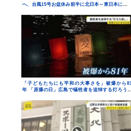
へ、台風15号お盆休み前半に北日本～東日本に接
するおそれ【Nスタ解説】
「子どもたちにも平和の大事さを」被爆から8
年 「原爆の日」広島で犠牲者を追悼する灯ろう
し 灯ろうには原爆で亡くなった家族や知人の名前