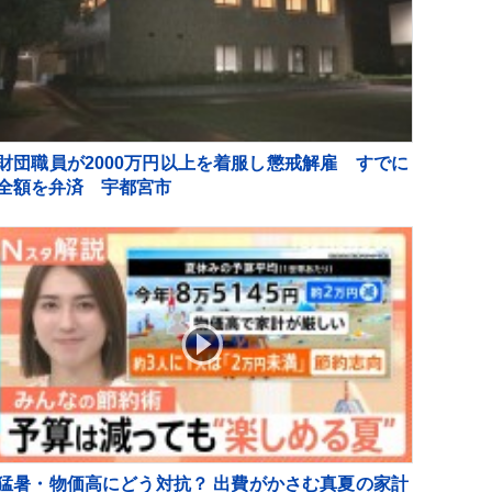
財団職員が2000万円以上を着服し懲戒解雇 すでに
全額を弁済 宇都宮市
猛暑・物価高にどう対抗？ 出費がかさむ真夏の家計