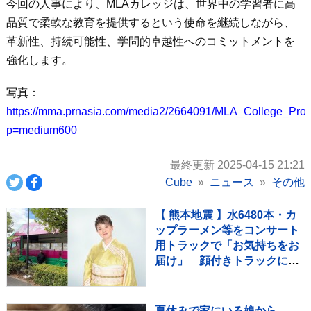
今回の人事により、MLAカレッジは、世界中の学習者に高
品質で柔軟な教育を提供するという使命を継続しながら、
革新性、持続可能性、学問的卓越性へのコミットメントを
強化します。
写真：
https://mma.prnasia.com/media2/2664091/MLA_College_Pr
p=medium600
最終更新 2025-04-15 21:21
Cube
ニュース
その他
【 熊本地震 】水6480本・カ
ップラーメン等をコンサート
用トラックで「お気持ちをお
届け」 顔付きトラックにた
めらいも〝自分のことを言っ
てる場合ではない〟
夏休みで家にいる娘から