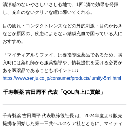
清涼感のないやさしいさし心地で、1回1滴で効果を発揮
し、充血のないクリアな瞳に導いてくれる。
目の疲れ・コンタクトレンズなどの外的刺激・目のかわき
などが原因の、疾患によらない結膜充血で困っている人に
おすすめ。
「マイティアルミファイ」は要指導医薬品であるため、購
入時には薬剤師から服薬指導や、情報提供を受ける必要が
ある医薬品であることもポイント↓↓↓
https://www.senju.co.jp/consumer/products/lumify-5ml.html
千寿製薬 吉田周平 代表「QOL向上に貢献」
千寿製薬 吉田周平 代表取締役社長 は、2024年度より販売
提携を開始した第一三共ヘルスケア社とともに、マイティ