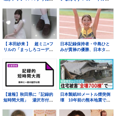
がに！ラーメン店顔負けの
巨大本棚に、3Dプリンタ
麺も！専門家ゲキ推しの7品
ー、音楽スタジオまで！ 図
を大家族が1週間ガチ比較！
書館の専門家が厳選した進
【それスタ】
化系図書館ベスト7をご紹
介！
【 本田紗来 】 超ミニ×フ
日本記録保持者・中島ひと
リルの「まっしろコーデ」
みが貫禄の優勝、日本タイ
披露 姉・望結も「きゃ
記録でハイレベルのレース
わ！」と絶賛 「天使すぎ
を制す 予選で12秒62の日
っ」可愛さにファン歓喜
本新をマーク【陸上・富士
北麓ワールドトライアル】
【速報】秋田県に「記録的
日本製紙80メートル煙突倒
短時間大雨」 湯沢市付近
壊 10年前の熊本地震で補
で1時間に約100ミリの猛烈
強も… イオンモール熊
な雨 災害警戒 9日13:49時
本“避難解除”前になぜ再入