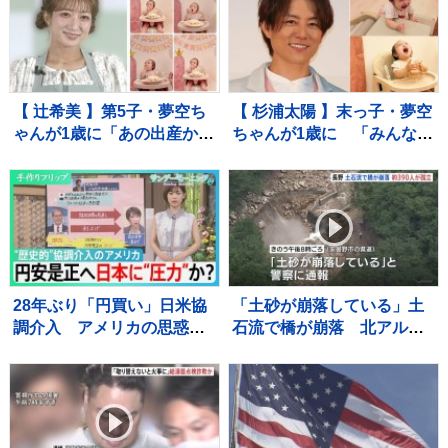
点
館？下水管破損で田んぼ
に“汚水” 直下に断層 住
宅被害は・・【サンデーモ
ーニング】
【 辻希美 】第5子・夢空ち
【 杉浦太陽 】末っ子・夢空
ゃんが1歳に「あの出産から
ちゃんが1歳に 「みんなに
1年……本当に早すぎま
囲まれて、一升餅を背負っ
す」 手や口元がクリーム
て」家族総出でお祝い
だらけでケーキ頬張る姿も
28年ぶり「円買い」日米協
「土砂が崩落している」土
調介入 アメリカの思惑
石流で橋が崩落 北アルプ
は？ 円安是正へ日本に“圧
ス燕岳・登山口の温泉施設
力”か？【サンデーモーニン
に登山客など約390人が孤
グ】
立状態 長野