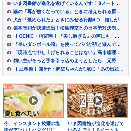
いま図書館が進化を遂げているんです！ 8メートルの巨大本棚に、3Dプリンター、音楽スタジオまで！ 図書館の専門家が厳選した進化系図書館ベスト7をご紹介！
猫の『耳が熱くなっている』ときに考えられる原因5つ 放置しても大丈夫？異常を見分けるポイントも解説
犬が『褒められた』ときにみせる行動4つ 嬉しがっているサインや絆を深める接し方のコツまで
張本智和が決勝進出！松島輝空との日本勢対決制し兄妹Vへ王手「自分のプレーをして勝つ」【WTTチャンピオンズ横浜】
【 GENIC・雨宮翔 】『美し過ぎる』の声にも「もっとできる」 25歳を迎え 演じたいのは「サイコパス」
『長いダンボール箱』を使ってパパが猫と遊んでみた結果…微笑ましすぎる光景が113万再生「戻るの早いｗ」「旦那様が一番楽しそうｗ」
「現時点で申し上げられることはない」高市総理 内閣改造・自民党役員人事の時期などについて明言避ける “熊本地震対応に総力を挙げ取り組む”
飼い主がそっと手を引っ込めようとしたら…元野良猫がとった『尊すぎる行動』が20万表示「最強に可愛いやり取りｗ」「圧がすごいｗ」
【 辻希美 】第5子・夢空ちゃんが1歳に「あの出産から1年……本当に早すぎます」 手や口元がクリームだらけでケーキ頬張る姿も
今、インスタント袋麺の塩
いま図書館が進化を遂げて
味がアツい！ハマグリに毛
いるんです！ 8メートルの