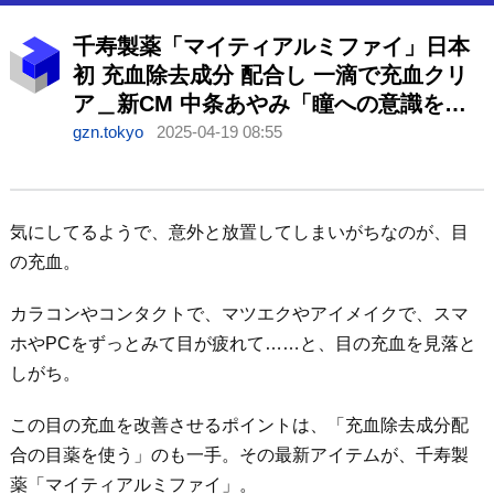
千寿製薬「マイティアルミファイ」日本
初 充血除去成分 配合し 一滴で充血クリ
ア＿新CM 中条あやみ「瞳への意識を大
切にしていきたい、肌の透明感も上が
gzn.tokyo
2025-04-19 08:55
る」
気にしてるようで、意外と放置してしまいがちなのが、目
の充血。
カラコンやコンタクトで、マツエクやアイメイクで、スマ
ホやPCをずっとみて目が疲れて……と、目の充血を見落と
しがち。
この目の充血を改善させるポイントは、「充血除去成分配
合の目薬を使う」のも一手。その最新アイテムが、千寿製
薬「マイティアルミファイ」。