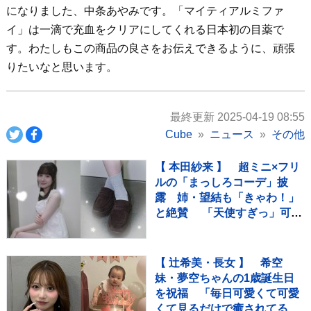
になりました、中条あやみです。「マイティアルミファ
イ」は一滴で充血をクリアにしてくれる日本初の目薬で
す。わたしもこの商品の良さをお伝えできるように、頑張
りたいなと思います。
最終更新 2025-04-19 08:55
Cube
ニュース
その他
【 本田紗来 】 超ミニ×フリ
ルの「まっしろコーデ」披
露 姉・望結も「きゃわ！」
と絶賛 「天使すぎっ」可愛
さにファン歓喜
【 辻希美・長女 】 希空
妹・夢空ちゃんの1歳誕生日
を祝福 「毎日可愛くて可愛
くて見るだけで癒されてる