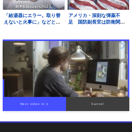
「給湯器にエラー。取り替
アメリカ・深刻な弾薬不
えないと火事に」などとウ
足 国防副長官は防衛関連
ソ…給湯器点検業者になり
企業に増産を求める書簡を
すまし工事代金だまし取ろ
送る
うとしたか 建築会社社長の
男ら2人逮捕 東京・足立区