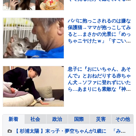
よ」 「姉妹で沢山お出かけし
たりしようね」
パパに抱っこされるのは嫌な
保護猫→ママが抱っこしてみ
ると…まさかの光景に「めっ
ちゃニヤけたｗ」「すごいｗ
ｗ」と10万再生
息子に『おにいちゃん、あそ
んで』とおねだりする赤ちゃ
ん犬→ソファに登れずにいた
ら…あまりにも素敵な『神対
応』が552万再生「平和な世
界」
新着
社会
政治
国際
災害
その他
【 杉浦太陽 】末っ子・夢空ちゃんが1歳に 「みんなに囲まれて、一升餅を背負って」家族総出でお祝い