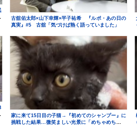
眠
居
古舘佑太郎×山下幸輝×平子祐希 『ルポ・あの日の
真実』#5 古舘「気づけば熱く語っていました」
8
は
家に来て15日目の子猫→『初めてのシャンプー』に
挑戦した結果…微笑ましい光景に「めちゃめちゃい
い子」「かわいー」と癒される人が続出