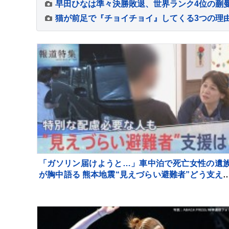
「ガソリン届けようと…」車中泊で死亡女性の遺
が胸中語る 熊本地震“見えづらい避難者”どう支え
か “要配慮者”避難の現状 子どもの心ケアする医師
【報道特集】