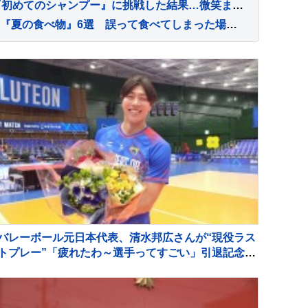
家に来て15日目の子猫→『初めてのシャンプー』に挑戦した結果…微笑ましい光景に「めちゃめちゃいい子」「かわいー」と癒される人が続出
犬に絶対与えてはいけない『夏の食べ物』6選 誤って食べてしまった場合の危険な症状まで
バレーボール元日本代表、清水邦広さんが“現役ラス
トプレー”「疲れたわ～選手ってすごい」引退記念試
合で豪華メンバーも集結