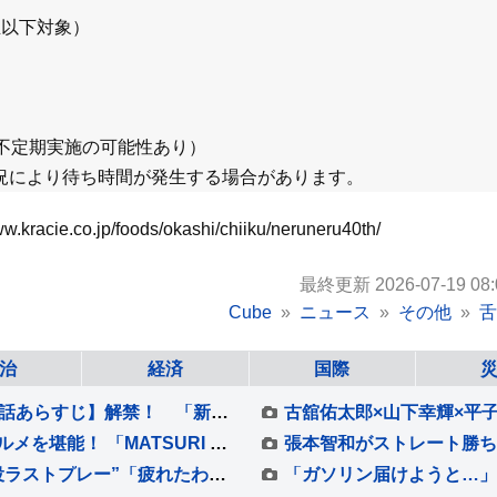
生以下対象）
不定期実施の可能性あり）
況により待ち時間が発生する場合があります。
o.jp/foods/okashi/chiiku/neruneru40th/
最終更新 2026-07-19 08:
Cube
ニュース
その他
舌
治
経済
国際
松村北斗主演『告白』 【第5話ネタバレ＆第6話あらすじ】解禁！ 「新場面写真7点」も！！
涼しく快適な“完全室内”で全国の祭りと絶品グルメを堪能！ 「MATSURI JAPAN 2026」
バレーボール元日本代表、清水邦広さんが“現役ラストプレー”「疲れたわ～選手ってすごい」引退記念試合で豪華メンバーも集結