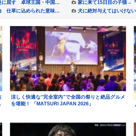
早田ひなは準々決勝敗退、世界ランク4位の蒯曼に屈す 卓球王国・中国の高い壁を越えられず【WTTチャンピオンズ横浜】
猫が前足で『チョイチョイ』してくる3つの理由 仕草に込められた意味や気持ちの見分け方
族
涼しく快適な“完全室内”で全国の祭りと絶品グルメ
る
を堪能！ 「MATSURI JAPAN 2026」
も