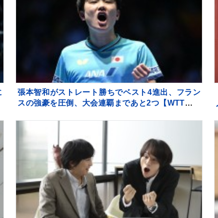
に
張本智和がストレート勝ちでベスト4進出、フラン
T
スの強豪を圧倒、大会連覇まであと2つ【WTTチャ
ンピオンズ横浜】