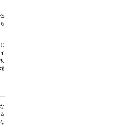
「なんて尊いの」
「姿勢がｗ」
色
誰も
なじ
クイ
初
入場
うな
る
な