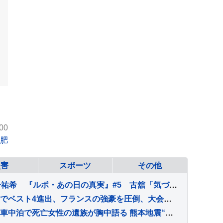
00
肥
災害
スポーツ
その他
古舘佑太郎×山下幸輝×平子祐希 『ルポ・あの日の真実』#5 古舘「気づけば熱く語っていました」
張本智和がストレート勝ちでベスト4進出、フランスの強豪を圧倒、大会連覇まであと2つ【WTTチャンピオンズ横浜】
「ガソリン届けようと…」車中泊で死亡女性の遺族が胸中語る 熊本地震“見えづらい避難者”どう支えるか “要配慮者”避難の現状 子どもの心ケアする医師も【報道特集】