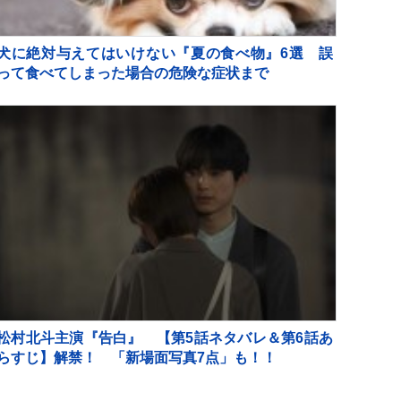
犬に絶対与えてはいけない『夏の食べ物』6選 誤
って食べてしまった場合の危険な症状まで
松村北斗主演『告白』 【第5話ネタバレ＆第6話あ
らすじ】解禁！ 「新場面写真7点」も！！