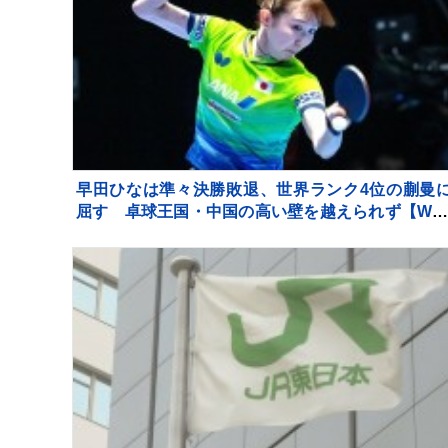
早田ひなは準々決勝敗退、世界ランク4位の蒯曼
屈す 卓球王国・中国の高い壁を越えられず【WT
チャンピオンズ横浜】