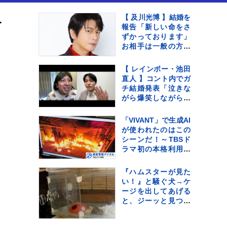
再現したイベントを開催
【 及川光博 】結婚を
報告「新しい命をさ
ずかっております」
お相手は一般の方
〝今後も俳優として
ミッチーとして精
【 レインボー・池田
進〟【 コメント全文
直人 】コント内でガ
】
チ結婚発表「泣きな
がら爆笑しながらよ
くわかんない」お相
手はフリーアナウン
「VIVANT」で生成AI
サー・佐藤佳奈さ
が使われたのはこの
ん ジャンボたかお
シーンだ！～TBSド
大祝福
ラマ初の本格利用～
【調査情報デジタ
ル】
『ハムスターが見た
い！』と騒ぐ犬→ケ
ージを出してあげる
と、ジーッと見つめ
て…人間の子どもの
ような光景に反響