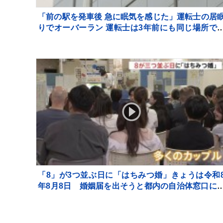
「前の駅を発車後 急に眠気を感じた」運転士の居
りでオーバーラン 運転士は3年前にも同じ場所で
眠りしオーバーラン JR横浜線
「8」が3つ並ぶ日に「はちみつ婚」きょうは令和
年8月8日 婚姻届を出そうと都内の自治体窓口に
多くのカップルが…