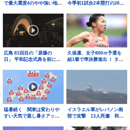
で最大震度4のやや強い地
今季初1試合2本塁打の26号
震 長崎県・雲仙市、熊本
も反撃及ばず、ド軍6戦連続
県・八代市、宇城市、上天
逆転負けで今季ワースト更
草市
新の6連敗 今永は8勝目
広島 81回目の「原爆の
久保凛、女子800ｍ予選を
日」 平和記念式典を前に犠
組1着で準決勝進出 ！ タイ
牲者を追悼 松井一実市長は
ムは2分03秒27で全体トッ
核廃絶訴えへ
プ【U20世界陸上】
猛暑続く 関東は変わりや
イスラエル軍がレバノン南
すい天気で蒸し暑さアッ
部で攻撃 13人死傷 和平
プ 台風13号は大東島地方
協議への影響懸念
接近へ