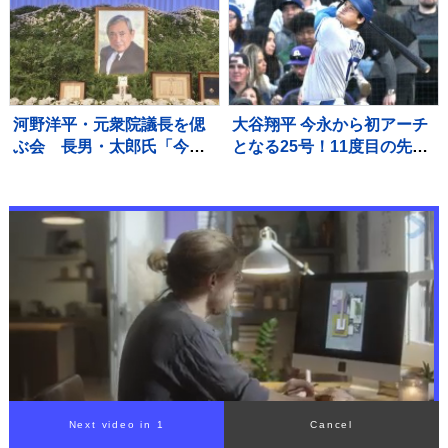
河野洋平・元衆院議長を偲
大谷翔平 今永から初アーチ
ぶ会 長男・太郎氏「今年
となる25号！11度目の先頭
の訪中が心残り」「具合が
打者弾で通算35本目、日本
悪くなる前、父は自分の人
選手最多のイチローまであ
生は良い人生だったなと」
と2本
Next video in 1
Cancel