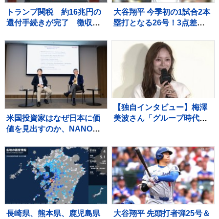
トランプ関税 約16兆円の
大谷翔平 今季初の1試合2本
還付手続きが完了 徴収総
塁打となる26号！3点差の8
額の6割に相当
回反撃のツーランに敵地は
騒然 1点差に詰め寄る
【独自インタビュー】梅澤
米国投資家はなぜ日本に価
美波さん「グループ時代は
値を見出すのか、NANOホ
なんかすごく時間に追われ
ールディングス特別対談で
てて」 乃木坂46 卒業後の
語られた日本発サイエンス
変化 “仕事前のゆったり時
の可能性
間” とは
長崎県、熊本県、鹿児島県
大谷翔平 先頭打者弾25号＆