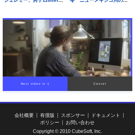
ジェレミー、男子110mHで
令 ニューメキシコ州の裁
12秒95をマークし泉谷駿介
判所 利用時間の制限も要
以来の決勝進出【U20世界
求
陸上】
会社概要
有償版
スポンサー
ドキュメント
ポリシー
お問い合わせ
Copyright © 2010 CubeSoft, Inc.