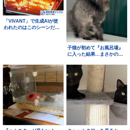
「VIVANT」で生成AIが使
われたのはこのシーンだ！
～TBSドラマ初の本格利用
～【調査情報デジタル】
子猫が初めて『お風呂場』
に入った結果…まさかの
『可愛すぎる展開』が45万
再生「兄猫たちがたまらん
ｗ」「見守り隊が増えて笑
った」