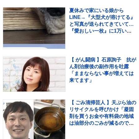
てる場合ではない〟
夏休みで家にいる娘から
LINE→『大型犬が溶けてる』
と写真が送られてきていて…
『愛おしい一枚』に1万いい
ね「たぷたぷで草」「無防備
ｗｗ」
【 がん闘病 】石原詢子 抗が
ん剤治療後の副作用を吐露
「ままならない事が増えては
来てます」
【 ごみ清掃芸人 】天ぷら油の
リサイクルを呼びかけ「凝固
剤を買うお金や有料袋の地域
は油部分のごみが減るので、
節約にも繋がりますよ！」
【マシンガンズ滝沢】