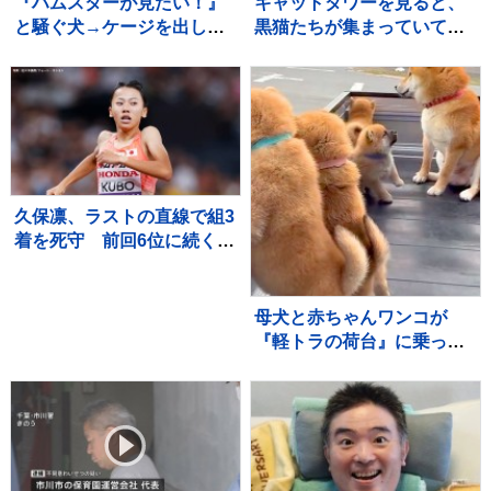
『ハムスターが見たい！』
キャットタワーを見ると、
と騒ぐ犬→ケージを出して
黒猫たちが集まっていて…
あげると、ジーッと見つめ
まるで雑誌の表紙のような
て…人間の子どものような
『素敵すぎる瞬間』に２万
光景に反響「なんて尊い
いいね「圧巻」「かわいす
の」「姿勢がｗ」
ぎる影分身」
久保凛、ラストの直線で組3
着を死守 前回6位に続く2
大会連続の決勝へ【U20世
界陸上・女子800m】
母犬と赤ちゃんワンコが
『軽トラの荷台』に乗った
結果→通ったら二度見する
『尊すぎる警備』が217万
再生「可愛いの渋滞」「た
まらない景色」