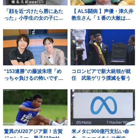
「顔を近づけたら唇にあた
【 ALS闘病 】声優・津久井
った」小学生の女の子にわ
教生さん「１番の大敵は睡
いせつ行為か 保育園運営
眠不足」「休むことも治療
会社代表の男を逮捕 千
なのですね～♪（＾Ｏ＾）」
葉・市川市
【ニャンちゅう】
“153連勝”の藤波朱理「め
コロンビアで新大統領が就
っちゃ負けるの怖いです」
任 武装ゲリラ撲滅を誓う
フォール負け寸前から掴ん
だ栄光と、石川佳純に語っ
た本音【バース・デイ】
驚異のU20アジア新！古賀
米メタに900億円支払い命