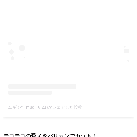
ムギ (@_mugi_6.21)がシェアした投稿
モコモコの愛犬をバリカンでカット！