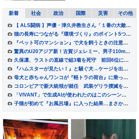
新着
社会
政治
国際
災害
その他
【 ALS闘病 】声優・津久井教生さん「１番の大敵は睡眠不足」「休むことも治療なのですね～♪（＾Ｏ＾）」【ニャンちゅう】
猫の長寿につながる『環境づくり』のポイント5つ 愛猫の健康を守るために心がけるべきこととは
『ペット可のマンション』で犬を飼うときの注意点5つ 知っておくべきルールとは？
驚異のU20アジア新！古賀ジェレミー、男子110mHで12秒95をマークし泉谷駿介以来の決勝進出【U20世界陸上】
久保凛、ラストの直線で組3着を死守 前回6位に続く2大会連続の決勝へ【U20世界陸上・女子800m】
『ハムスターが見たい！』と騒ぐ犬→ケージを出してあげると、ジーッと見つめて…人間の子どものような光景に反響「なんて尊いの」「姿勢がｗ」
母犬と赤ちゃんワンコが『軽トラの荷台』に乗った結果→通ったら二度見する『尊すぎる警備』が217万再生「可愛いの渋滞」「たまらない景色」
コロンビアで新大統領が就任 武装ゲリラ撲滅を誓う
「VIVANT」で生成AIが使われたのはこのシーンだ！～TBSドラマ初の本格利用～【調査情報デジタル】
子猫が初めて『お風呂場』に入った結果…まさかの『可愛すぎる展開』が45万再生「兄猫たちがたまらんｗ」「見守り隊が増えて笑った」