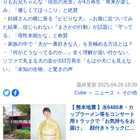
りもお兄ちゃんな『現在の光景』が4万再生「将来が楽し
み」「優しくてほっこり」と絶賛
・
妊婦さんの横に座る『ビビりな犬』→お腹に近づいてみ
た結果…信じられない『まさかの行動』が話題に「守って
る」「母性本能かな」と称賛
・
家族の中で「犬が一番好きな人」を見極める方法とは？
・
『何がどうなってるのか…』全く理解が追い付かない、
ソファで丸まる犬の姿が333万再生「もはや犬にも見えな
い」「未知の生物」と驚きの声
最終更新 2025-04-26 18:30
Cube
ニュース
その他
【 熊本地震 】水6480本・カ
ップラーメン等をコンサート
用トラックで「お気持ちをお
届け」 顔付きトラックにた
めらいも〝自分のことを言っ