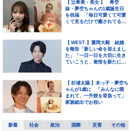
【 辻希美・長女 】 希空
妹・夢空ちゃんの1歳誕生日
を祝福 「毎日可愛くて可愛
くて見るだけで癒されてる
よ」 「姉妹で沢山お出かけし
たりしようね」
【 WEST. 】重岡大毅 結婚
を報告「新しい命を迎えまし
た」「一日一日を大切に生き
ていこうと、覚悟を新たにし
ています」【 報告全文 】
【 杉浦太陽 】末っ子・夢空ち
ゃんが1歳に 「みんなに囲
まれて、一升餅を背負って」
家族総出でお祝い
新着
社会
政治
国際
災害
その他