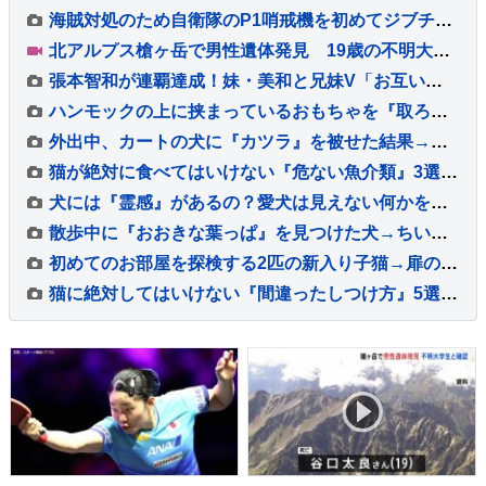
海賊対処のため自衛隊のP1哨戒機を初めてジブチに派遣 小泉防衛大臣が隊員激励
北アルプス槍ヶ岳で男性遺体発見 19歳の不明大学生と確認
張本智和が連覇達成！妹・美和と兄妹V「お互いを信じてやり抜いた結果」韓国のオ・ジュンソンに逆転勝利【WTTチャンピオンズ横浜】
ハンモックの上に挟まっているおもちゃを『取ろうとした猫』…可愛すぎる『動き』が51万再生「しっぽ踏むのかわいいｗ」「酔っ払いすぎｗ」
外出中、カートの犬に『カツラ』を被せた結果→通りすがりの人に『赤ちゃん』と勘違いされて…『思わず納得する光景』とまんざらでもない顔に反響
猫が絶対に食べてはいけない『危ない魚介類』3選 起こりうる健康トラブルや注意が必要な理由を解説
犬には『霊感』があるの？愛犬は見えない何かを感知している？異様な行動の意味まで解説
散歩中に『おおきな葉っぱ』を見つけた犬→ちいさな体で一生懸命に…『誇らしげな光景』が可愛すぎると8万再生「宝物見つけたね」「お土産かな」
初めてのお部屋を探検する2匹の新入り子猫→扉の向こう側にいる『先輩猫たちの様子』を見ると…可愛すぎる光景に「ソワソワｗ」「大冒険だね」
猫に絶対してはいけない『間違ったしつけ方』5選 悪影響を及ぼす理由や正しい教え方を解説