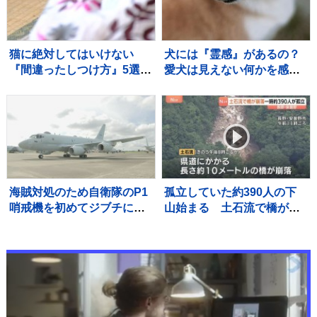
猫に絶対してはいけない
犬には『霊感』があるの？
『間違ったしつけ方』5選
愛犬は見えない何かを感知
悪影響を及ぼす理由や正し
している？異様な行動の意
い教え方を解説
味まで解説
海賊対処のため自衛隊のP1
孤立していた約390人の下
哨戒機を初めてジブチに派
山始まる 土石流で橋が崩
遣 小泉防衛大臣が隊員激
落 長野・安曇野市北アル
励
プス燕岳の登山口 土石流
で配管壊れ約1600軒の旅
館・別荘に温泉のお湯供給
出来ず