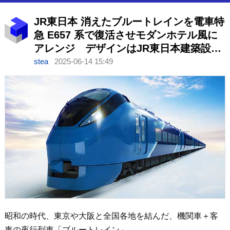
JR東日本 消えたブルートレインを電車特
急 E657 系で復活させモダンホテル風に
アレンジ デザインはJR東日本建築設
計 2027年春デビュー
stea
2025-06-14 15:49
昭和の時代、東京や大阪と全国各地を結んだ、機関車＋客
車の夜行列車「ブルートレイン」。