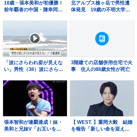
18歳・張本美和が初優勝！
北アルプス槍ヶ岳で男性遺
前年覇者の中国・陳幸同に4
体発見 19歳の不明大学生
ー2で勝利「絶対この1点で
と確認
仕留めるぞって気持ちで」
【WTTチャンピオンズ横
浜】
「波にさらわれ姿が見えな
3階建ての店舗併用住宅で火
い」男性（38）波にさらわ
事 住人の88歳女性が死亡
れ死亡 交際相手と海岸を
散歩中 当時は波浪注意報
千葉・いすみ市
張本智和が連覇達成！妹・
【 WEST. 】重岡大毅 結婚
美和と兄妹V「お互いを信
を報告「新しい命を迎えま
じてやり抜いた結果」韓国
した」「一日一日を大切に