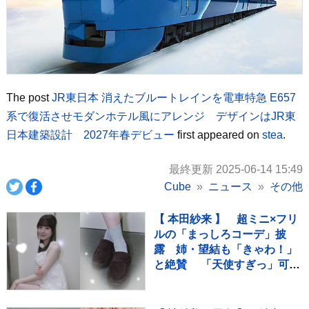
The post
JR東日本 消えたブルートレインを電車特急 E657
系で復活させモダンホテル風にアレンジ デザインはJR東
日本建築設計 2027年春デビュー
first appeared on
stea
.
最終更新 2025-06-14 15:49
Cube
ニュース
その他
【 本田紗来 】 超ミニ×フリ
ルの「まっしろコーデ」披
露 姉・望結も「きゃわ！」
と絶賛 「天使すぎっ」可愛
さにファン歓喜