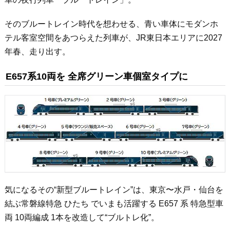
そのブルートレイン時代を想わせる、青い車体にモダンホ
テル客室空間をあつらえた列車が、JR東日本エリアに2027
年春、走り出す。
E657系10両を 全席グリーン車個室タイプに
気になるその“新型ブルートレイン”は、東京〜水戸・仙台を
結ぶ常磐線特急 ひたち でいまも活躍する E657 系 特急型車
両 10両編成 1本を改造して“ブルトレ化”。