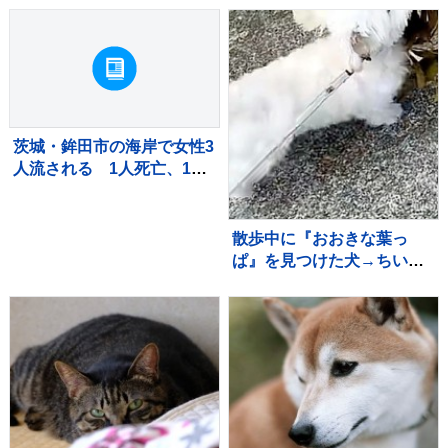
のオ・ジュンソンに逆転勝
生きていこうと、覚悟を新
利【WTTチャンピオンズ横
たにしています」【 報告全
浜】
文 】
茨城・鉾田市の海岸で女性3
人流される 1人死亡、1人
重体 現場は人工岬「ヘッ
ドランド」近くで遊泳禁止
エリア
散歩中に『おおきな葉っ
ぱ』を見つけた犬→ちいさ
な体で一生懸命に…『誇ら
しげな光景』が可愛すぎる
と8万再生「宝物見つけた
ね」「お土産かな」