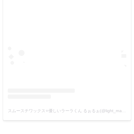
スムースチワックス⭐️優しいラーラくん るぉるぉ(@light_mana)がシェアした投稿