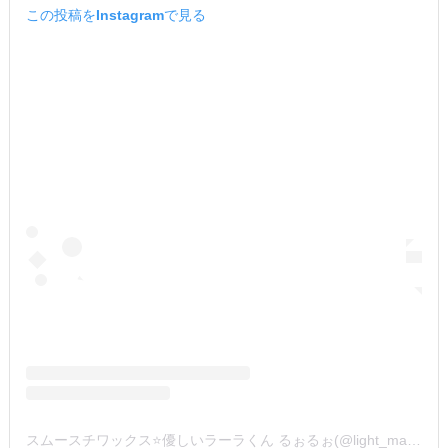
この投稿をInstagramで見る
スムースチワックス⭐️優しいラーラくん るぉるぉ(@light_mana)がシェアした投稿