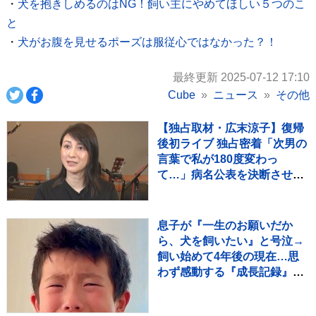
・
犬を抱きしめるのはNG！飼い主にやめてほしい５つのこ
と
・
犬がお腹を見せるポーズは服従心ではなかった？！
最終更新 2025-07-12 17:10
Cube
ニュース
その他
【独占取材・広末涼子】復帰
後初ライブ 独占密着「次男の
言葉で私が180度変わっ
て…」病名公表を決断させ
た“次男の言葉”（特別インタ
ビュー）
息子が『一生のお願いだか
ら、犬を飼いたい』と号泣→
飼い始めて4年後の現在…思
わず感動する『成長記録』が
255万再生「素敵」「愛溢れ
てる」