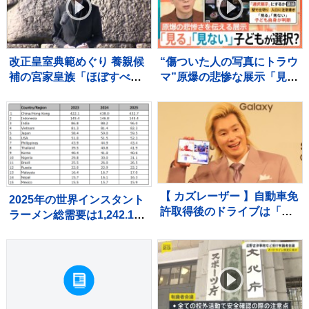
改正皇室典範めぐり 養親候
“傷ついた人の写真にトラウ
補の宮家皇族「ほぼすべて
マ”原爆の悲惨な展示「見
の方々に説明」 宮内庁長官
る」「見ない」子どもが選
明かす 男系男子の養子候
択に賛否【Nスタ解説】
補は「把握せず」
【 カズレーザー 】自動車免
2025年の世界インスタント
許取得後のドライブは「す
ラーメン総需要は1,242.1億
んげぇスロー運転」「渋滞
食に
の原因になってるかも」