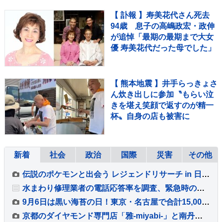
【 訃報 】寿美花代さん死去
94歳 息子の高嶋政宏・政伸
が追悼「最期の最期まで大女
優 寿美花代だった母でした」
【 熊本地震 】井手らっきょさ
ん炊き出しに参加〝もらい泣
きを堪え笑顔で返すのが精一
杯〟自身の店も被害に
新着
社会
政治
国際
災害
その他
伝説のポケモンと出会う レジェンドリサーチ in 日本橋＆八重洲 9/9～11/29 ＠東京 開催 松丸亮吾 RIDDLER 制作の謎解き キット引換券も販売中☆
水まわり修理業者の電話応答率を調査、緊急時の業者選びで重要視すべきポイント
9月6日は黒い海苔の日！東京・名古屋で合計15,000パックを無料配布
京都のダイヤモンド専門店「雅-miyabi-」と南丹高校がコラボした新作指輪が発売