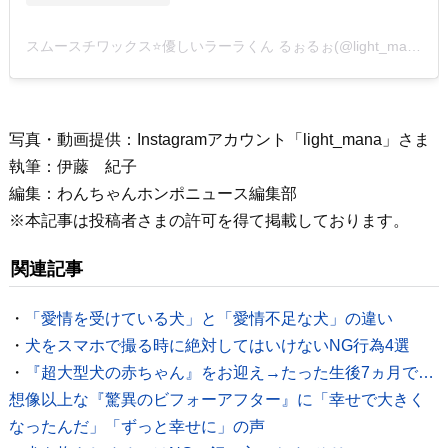
スムースチワックス⭐️優しいラーラくん るぉるぉ(@light_mana)がシェアした投稿
写真・動画提供：Instagramアカウント「light_mana」さま
執筆：伊藤 紀子
編集：わんちゃんホンポニュース編集部
※本記事は投稿者さまの許可を得て掲載しております。
関連記事
・
「愛情を受けている犬」と「愛情不足な犬」の違い
・
犬をスマホで撮る時に絶対してはいけないNG行為4選
・
『超大型犬の赤ちゃん』をお迎え→たった生後7ヵ月で…
想像以上な『驚異のビフォーアフター』に「幸せで大きく
なったんだ」「ずっと幸せに」の声