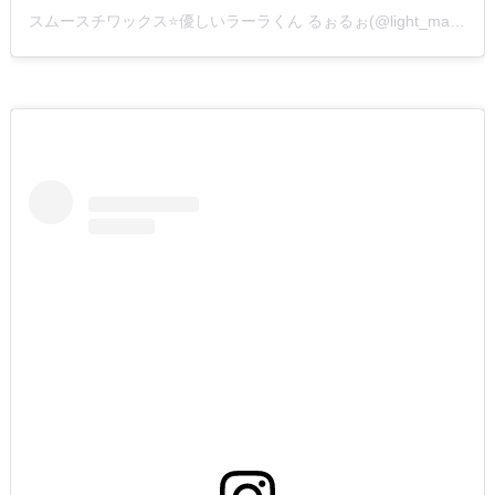
スムースチワックス⭐️優しいラーラくん るぉるぉ(@light_mana)がシェアした投稿