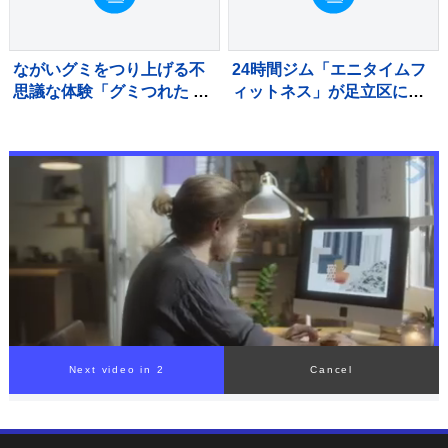
ながいグミをつり上げる不
24時間ジム「エニタイムフ
思議な体験「グミつれた ぶ
ィットネス」が足立区に江
どう味＆ソーダ味」が新登
北店をオープン
場
Next video in 1
Cancel