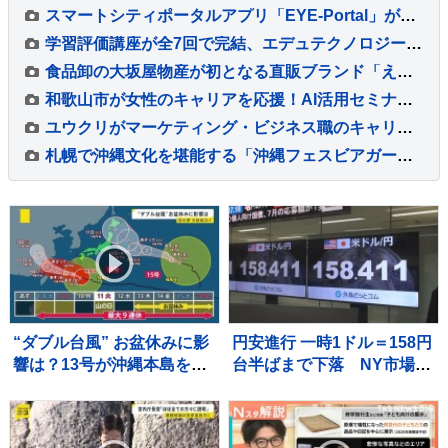
スマートシティポータルアプリ「EYE-Portal」が15歳未満の給付申請に対応
学習評価講座が全7回で完結、エデュテクノロジーが特別セールを実施
食品卸の大坂屋物産が初となる直販ブランド「ええもん家」を楽天市場に開設
和歌山市が女性のキャリアを応援！AI活用セミナーと就職フェアを開催
ユウクリがマーケティング・ビジネス職のキャリア支援を開始
札幌で沖縄文化を堪能する「沖縄フェスビアガーデン2026 in札幌」開催
“ダブル台風” お盆休みに影
円安進行 一時1ドル＝158円
響は？13号が沖縄本島を直
台半ばまで下落 NY市場で
撃へ 欠航・ホテルのキャ
の原油価格上昇をきっかけ
ンセル相次ぐ 週明け15号
に
が北日本に接近【news23】