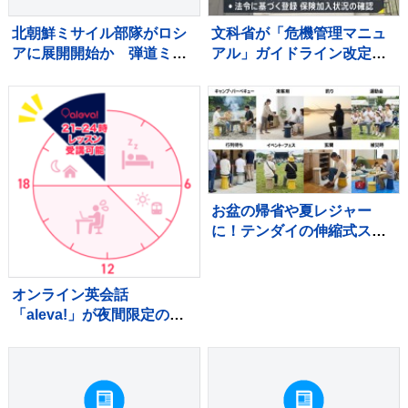
北朝鮮ミサイル部隊がロシ
文科省が「危機管理マニュ
アに展開開始か 弾道ミサ
アル」ガイドライン改定
イル120発を配備する可能
へ 辺野古転覆事故・磐越
性も ロイター通信
道バス事故…学校外の事故
相次ぐ 有識者会議で議論
し年内に取りまとめへ
お盆の帰省や夏レジャー
に！テンダイの伸縮式スツ
ールで家族分の座席を確保
オンライン英会話
「aleva!」が夜間限定の低
価格プランを提供開始