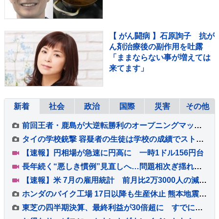
節約にも繋がりますよ！」
【マシンガンズ滝沢】
【 がん闘病 】石原詢子 抗が
ん剤治療後の副作用を吐露
「ままならない事が増えては
来てます」
新着
社会
政治
国際
災害
その他
前回王者・鹿島が大逆転勝利のオープニングマッチ！後半36分から怒涛の3ゴール、超満員の会場が沸いた！“世界基準”のJリーグ開幕【サッカー】
タイの学校銃撃 容疑者の生徒は学校の成績でストレスか 教職員5人死亡 30人重軽傷
【速報】円相場が急速に円高に 一時1ドル156円台
長年続く“悪しき慣例”見直しへ…問題相次ぎ揺れる福岡県議会 高額費用の「海外視察」も第三者委員会で調査へ【Nスタ解説】
【速報】米 7月の雇用統計 前月比2万3000人の減少 市場予想大きく下回る
ホンダのバイク工場 17日以降も生産休止 熊本地震影響で
東芝の四半期決算、最終利益が30倍超に すでに年間最高を更新 キオクシアHD効果も