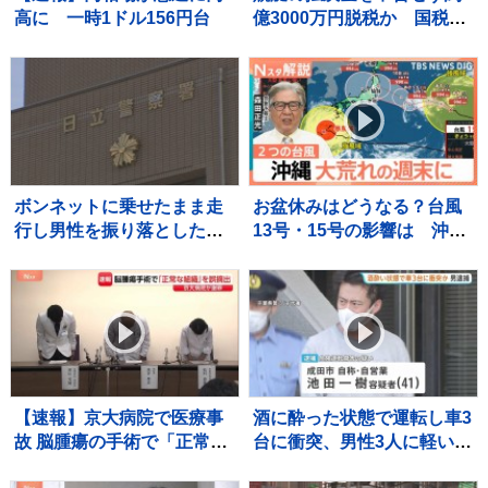
高に 一時1ドル156円台
億3000万円脱税か 国税職
員（25）を懲戒免職処分
過去には納税者から約1億
5000万円受け取りも 詐欺な
どの疑いで刑事告発
ボンネットに乗せたまま走
お盆休みはどうなる？台風
行し男性を振り落とした疑
13号・15号の影響は 沖縄
い 殺人未遂の疑いで茨城
は大荒れの週末に【Nスタ
県職員（48）を逮捕
解説】
【速報】京大病院で医療事
酒に酔った状態で運転し車3
故 脳腫瘍の手術で「正常な
台に衝突、男性3人に軽いけ
組織」を誤って摘出 50代女
がをさせた疑いで41歳の男