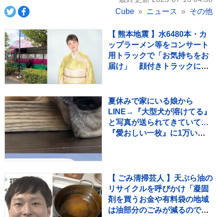
Cube
ニュース
その他
【 熊本地震 】水6480本・カ
ップラーメン等をコンサート
用トラックで「お気持ちをお
届け」 顔付きトラックにた
めらいも〝自分のことを言っ
てる場合ではない〟
夏休みで家にいる娘から
LINE→『大型犬が溶けてる』
と写真が送られてきていて…
『愛おしい一枚』に1万いい
ね「たぷたぷで草」「無防備
ｗｗ」
【 ごみ清掃芸人 】天ぷら油の
リサイクルを呼びかけ「凝固
剤を買うお金や有料袋の地域
は油部分のごみが減るので、