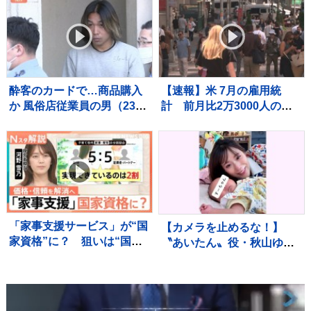
性患者は自発呼吸できず
逮捕 呼気から基準値超のア
ルコール検出 千葉・東関東
道
酔客のカードで…商品購入
【速報】米 7月の雇用統
か 風俗店従業員の男（23）
計 前月比2万3000人の減
逮捕「店の料金決済でクレ
少 市場予想大きく下回る
カ返さずに持っていた」自
宅からは他人名義のクレカ
複数枚 警視庁
「家事支援サービス」が“国
【カメラを止めるな！】
家資格”に？ 狙いは“国の
〝あいたん〟役・秋山ゆず
お墨付き”で信頼性アップ？
きさん 赤ちゃん「すーち
【Nスタ解説】
ゃん」に絵本読み聞かせ「#
新生児卒業」