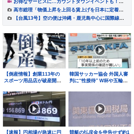
お得なサービスに…カウントダウンイベントも！末広がりの「八」が並ぶ令和8年8月8日に日本列島が大盛り上がり！【Nスタ解説】
高市総理「物価上昇を上回る賃上げを日本に定着させる」 国家公務員月給3.51％増へ 人事院の勧告を受け
【台風13号】空の便は沖縄・鹿児島中心に国際線にも台風の影響 ANA・JALは8日も欠航計209便 7日午後8時半現在
【倒産情報】創業113年の
韓国サッカー協会 外国人審
スポーツ用品店が破産開始
判に“性接待” W杯や五輪の
決定 ピーク時は13億円を
予選、2011年から約1年間
超える売上高も…大手との
で10人余に対し JNN報告書
競争やコロナ禍の影響で赤
入手
字に 福井市 【東京商工リサ
ーチ】
【速報】円相場が急速に円
競艇の払戻金を申告せず約1