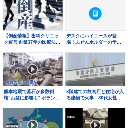
亡と発表
【倒産情報】歯科クリニッ
デスクにハイエースが登
ク運営 創業37年の医療法人
場！ふせんホルダーの予約
「社団友志会」ら破産開始
販売を開始
決定 ピーク時は5.8億円を超
える売上高を計上も…競合
激化や借入負担増の影響で
赤字に 熊本市【東京商工リ
サーチ】
熊本地震で墓石が多数倒
3階建ての飲食店と住宅が入
壊“お盆に影響も” ボランテ
る建物で火事 80代女性が
ィアが復旧作業「道を作れ
死亡 2階の部屋に住む親子
ばお参りに来られるので
と連絡取れず 東京・大田
は」
区