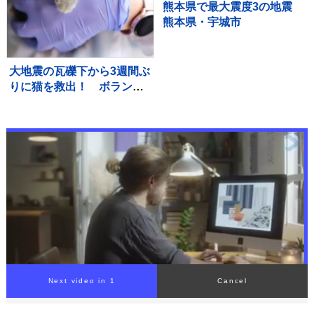
熊本県で最大震度3の地震
熊本県・宇城市
大地震の瓦礫下から3週間ぶ
りに猫を救出！ ボランテ
ィア学生が救助活動に協
力 ベネズエラ
Next video in 1
Cancel