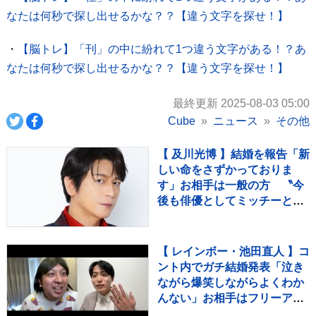
なたは何秒で探し出せるかな？？【違う文字を探せ！】
・
【脳トレ】「刊」の中に紛れて1つ違う文字がある！？あ
なたは何秒で探し出せるかな？？【違う文字を探せ！】
最終更新 2025-08-03 05:00
Cube
ニュース
その他
【 及川光博 】結婚を報告「新
しい命をさずかっておりま
す」お相手は一般の方 〝今
後も俳優としてミッチーとし
て精進〟【 コメント全文 】
【 レインボー・池田直人 】コ
ント内でガチ結婚発表「泣き
ながら爆笑しながらよくわか
んない」お相手はフリーアナ
ウンサー・佐藤佳奈さん ジ