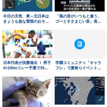
今日の天気 東～北日本は
「風の音がいつもと違う、
きょうも急な雷雨のおそ
ゴーとすさまじい音」長野
れ 短時間で道路が冠水す
市で突風被害 屋根飛ばされ
るほどの降り方に 台風15
住宅損壊 最大瞬間風速19.9
号はあさって11日（火・
メートル記録
祝）ごろ東北に上陸か
日本代表が決勝進出 ！ 男子
学園コミュニティ「キャラ
4×100mリレー予選で39秒
フレ」で夏祭りイベント開
65をマーク、組2着でファ
催
イナルへ【U20世界陸上】