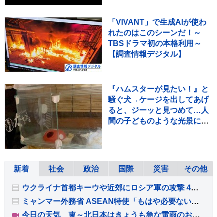
ャンボたかお大祝福
「VIVANT」で生成AIが使わ
れたのはこのシーンだ！～
TBSドラマ初の本格利用～
【調査情報デジタル】
『ハムスターが見たい！』と
騒ぐ犬→ケージを出してあげ
ると、ジーッと見つめて…人
間の子どものような光景に反
響「なんて尊いの」「姿勢が
ｗ」
新着
社会
政治
国際
災害
その他
ウクライナ首都キーウや近郊にロシア軍の攻撃 4人死亡
ミャンマー外務省 ASEAN特使「もはや必要ない」アウン・サン・スー・チー氏の釈放は「法律によってのみ行われる」
今日の天気 東～北日本はきょうも急な雷雨のおそれ 短時間で道路が冠水するほどの降り方に 台風15号はあさって11日（火・祝）ごろ東北に上陸か