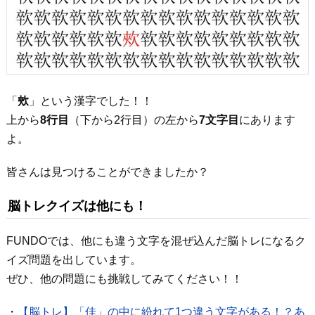
「
㰰
」という漢字でした！！
上から
8行目
（下から2行目）の左から
7文字目
にあります
よ。
皆さんは見つけることができましたか？
脳トレクイズは他にも！
FUNDOでは、他にも違う文字を混ぜ込んだ脳トレになるク
イズ問題を出しています。
ぜひ、他の問題にも挑戦してみてください！！
・
【脳トレ】「佳」の中に紛れて1つ違う文字がある！？あ