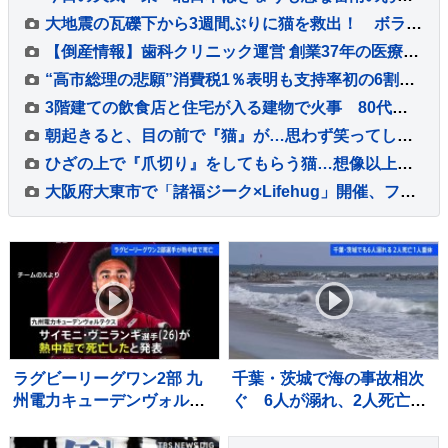
大地震の瓦礫下から3週間ぶりに猫を救出！ ボランティア学生が救助活動に協力 ベネズエラ
【倒産情報】歯科クリニック運営 創業37年の医療法人「社団友志会」ら破産開始決定 ピーク時は5.8億円を超える売上高を計上も…競合激化や借入負担増の影響で赤字に 熊本市【東京商工リサーチ】
“高市総理の悲願”消費税1％表明も支持率初の6割切り…「賛成52%」の波紋 皇室典範めぐる政府説明にも不満「6割超」【8月JNN世論調査解説】
3階建ての飲食店と住宅が入る建物で火事 80代女性が死亡 2階の部屋に住む親子と連絡取れず 東京・大田区
朝起きると、目の前で『猫』が…思わず笑ってしまう『まさかの光景』に２万いいね「眠気も吹っ飛ぶねｗ」「よっ！て感じでかわいいｗ」
ひざの上で『爪切り』をしてもらう猫…想像以上に大人しすぎる『驚きの光景』が20万再生「まったく動かないだとｗ」「めちゃくちゃ可愛い」
大阪府大東市で「諸福ジーク×Lifehug」開催、ファッションテーマの体験型イベント
ラグビーリーグワン2部 九
千葉・茨城で海の事故相次
州電力キューデンヴォルテ
ぐ 6人が溺れ、2人死亡・
クス 重度の熱中症でサイ
1人重体
モニ・ヴニランギ選手が死