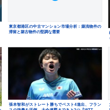
東京都港区の中古マンション市場分析：築浅物件の
滞留と築古物件の堅調な需要
張本智和がストレート勝ちでベスト4進出、フラン
スの強豪を圧倒、大会連覇まであと2つ【WTTチャ