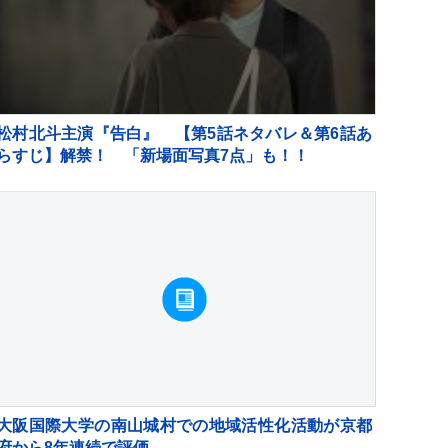
松村北斗主演『告白』 【第5話ネタバレ＆第6話あ
らすじ】解禁！ 「新場面写真7点」も！！
大阪国際大学の南山城村での地域活性化活動が京都
府から8年連続で評価