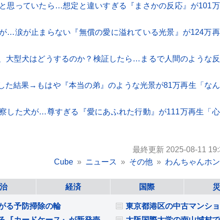
と思っていたら…想定と違いすぎる『まさかの反応』が101
が…涙が止まらない『無償の愛に溢れている光景』が124万
、大型犬はどうするのか？検証したら…まるで人間のような反
した結果→もはや『本当の弟』のような光景が81万再生「な
察した犬が…尊すぎる『愛にあふれた行動』が111万再生「
最終更新 2025-08-11 19:
Cube
ニュース
その他
わんちゃんホン
治
経済
国際
がる予防掃除の輪
る『カードケース』が新発売
大阪国際大学の南山城村で