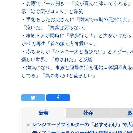
・
お家でプール開き→『犬が喜んで泳いでくれる』
示「泳ぐ気ゼロｗｗ」と爆笑
・
手術をしたお父さんに『病気で末期の元捨て犬』
「泣いた」「言葉は要らない」
・
家族３人が同時に『散歩行く？』と声をかけたら
が20万再生「首の振り方可愛いｗ」
・
赤ちゃんが『ハスキー犬と遊びたい』とアピール
優しい世界」「癒された」と反響
・
病気になり、家族と隔離生活を開始→体調不良を
してる」「気の毒だけど羨ましい」
新着
社会
政
レンジフードフィルターの「おすそわけ」で広
ディズニーキャラクターが個人情報を可愛く守