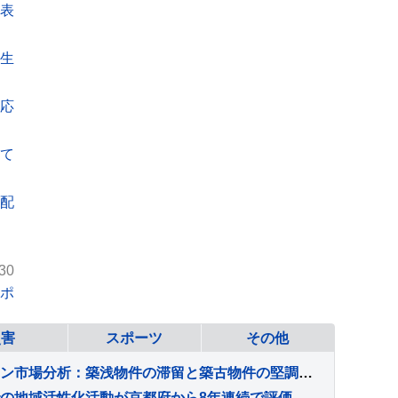
万表
再生
応
んて
心配
30
ポ
災害
スポーツ
その他
東京都港区の中古マンション市場分析：築浅物件の滞留と築古物件の堅調な需要
の地域活性化活動が京都府から8年連続で評価