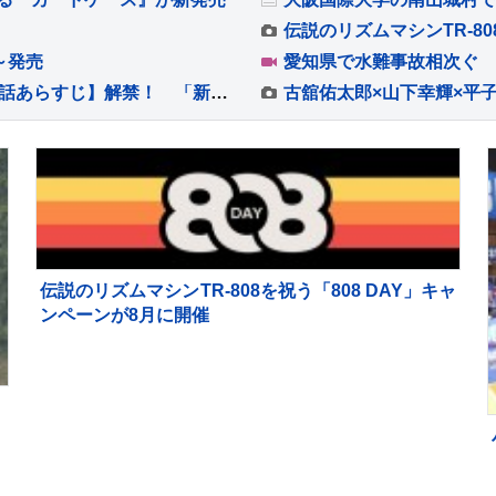
伝説のリズムマシンTR-80
y～発売
愛知県で水難事故相次ぐ 
松村北斗主演『告白』 【第5話ネタバレ＆第6話あらすじ】解禁！ 「新場面写真7点」も！！
伝説のリズムマシンTR-808を祝う「808 DAY」キャ
ンペーンが8月に開催