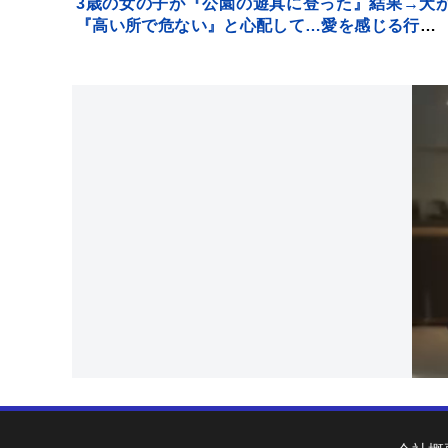
3歳の女の子が『公園の遊具に登った』結果→犬
『高い所で危ない』と心配して…愛を感じる行動
反響「守ろうとしてる」「優しいお姉さん」