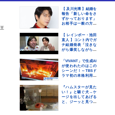
【 及川光博 】結婚を
報告「新しい命をさ
ずかっております」
お相手は一般の方
王
〝今後も俳優として
ミッチーとして精
【 レインボー・池田
進〟【 コメント全文
直人 】コント内でガ
】
チ結婚発表「泣きな
がら爆笑しながらよ
くわかんない」お相
手はフリーアナウン
「VIVANT」で生成AI
サー・佐藤佳奈さ
が使われたのはこの
ん ジャンボたかお
シーンだ！～TBSド
大祝福
ラマ初の本格利用～
【調査情報デジタ
ル】
『ハムスターが見た
い！』と騒ぐ犬→ケ
ージを出してあげる
と、ジーッと見つめ
て…人間の子どもの
ような光景に反響