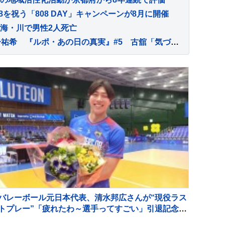
8を祝う「808 DAY」キャンペーンが8月に開催
海・川で男性2人死亡
古舘佑太郎×山下幸輝×平子祐希 『ルポ・あの日の真実』#5 古舘「気づけば熱く語っていました」
バレーボール元日本代表、清水邦広さんが“現役ラス
トプレー”「疲れたわ～選手ってすごい」引退記念試
合で豪華メンバーも集結