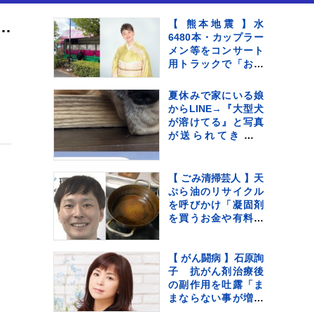
モチャ』を今でも大事に抱える柴犬が話題に「キレイなまんまで、お気に入りなのが分かります」
【 熊本地震 】水
6480本・カップラー
メン等をコンサート
用トラックで「お気
持ちをお届け」 顔
付きトラックにため
夏休みで家にいる娘
らいも〝自分のこと
からLINE→『大型犬
を言ってる場合では
が溶けてる』と写真
ない〟
が送られてきてい
て…『愛おしい一
枚』に1万いいね「た
ぷたぷで草」「無防
【 ごみ清掃芸人 】天
備ｗｗ」
ぷら油のリサイクル
を呼びかけ「凝固剤
を買うお金や有料袋
の地域は油部分のご
みが減るので、節約
にも繋がります
【 がん闘病 】石原詢
よ！」【マシンガン
子 抗がん剤治療後
ズ滝沢】
の副作用を吐露「ま
まならない事が増え
ては来てます」