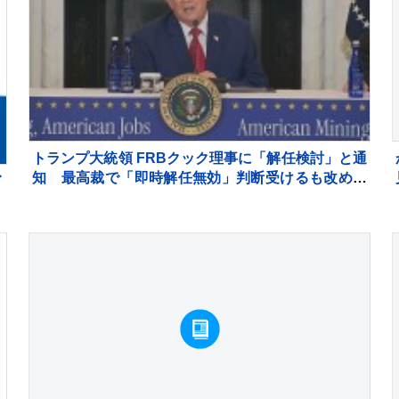
トランプ大統領 FRBクック理事に「解任検討」と通
知 最高裁で「即時解任無効」判断受けるも改めて
イ
解任図る