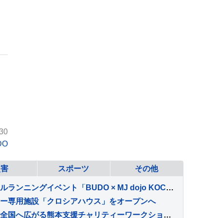
30
DO
災害
スポーツ
その他
高知から世界へ繋ぐトレイルランニングイベント「BUDO × MJ dojo KOCHI TRAIL SESSION 2026」開催
ー専用施設「クロシアハウス」をオープンへ
子どもたちの問いかけから全国へ広がる熊本支援チャリティーワークショップ