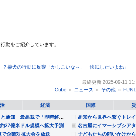
い行動をご紹介しています。
！？柴犬の行動に反響「かしこいな～」「快眠したいよね」
最終更新 2025-09-11 11:
Cube
ニュース
その他
FUN
治
経済
国際
トランプ大統領 FRBクック理事に「解任検討」と通知 最高裁で「即時解任無効」判断受けるも改めて解任図る
に約27億米ドル規模へ拡大予測
名古屋にイマーシブシアタ
道で企業対抗大会を放送