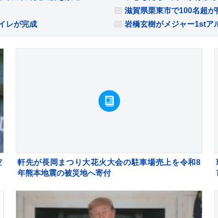
滋賀県栗東市で100名超
イレが完成
岩橋玄樹がメジャー1stアル
空
軒先が長岡まつり大花火大会の駐車場売上を令和8
定
年熊本地震の被災地へ寄付
本