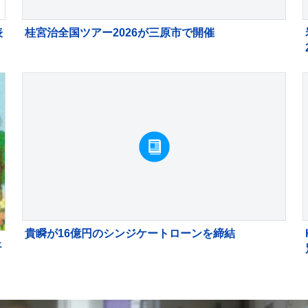
表
桂宮治全国ツアー2026が三原市で開催
貴瞬が16億円のシンジケートローンを締結
ェ