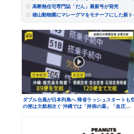
高断熱住宅専門誌「だん」最新号が発売
徳山動物園にマレーグマをモチーフにした新ト
ダブル台風が日本列島へ 帰省ラッシュスタートも
の便は欠航相次ぐ 沖縄では「持病の薬」「血圧測
器」を避難所に持ち込む高齢者も 週明け15号も
州へ【news23】