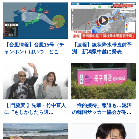
【台風情報】台風15号（チ
【速報】線状降水帯直前予
ャンホン）はいつ、どこ
測 新潟県中越に発表
に？【進路図で見る】東日
本や北日本に影響か、大型
で強い台風13号（ドルフィ
ン）引き続き 大雨・暴風・
高潮・うねりを伴った高波
などに厳重警戒必要
【 門脇麦 】先輩・竹中直人
「性的接待」報道も…泥沼
に〝もしかしたら適
の韓国サッカー協会が謝
（当）」〟 竹中は〝監督
罪 「惨めな状況」国会聴聞
が望んでると、やる〟「ア
会・警察捜索に続き波紋
ドリブ」認める