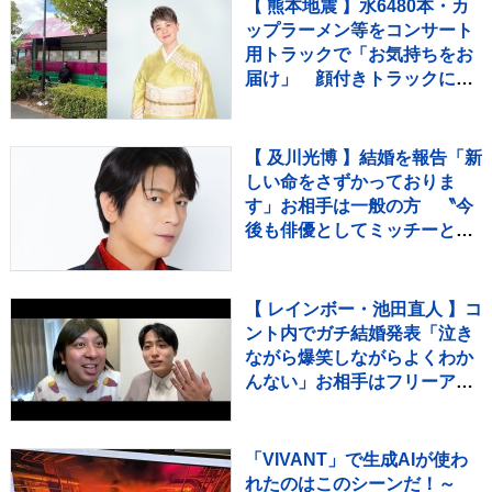
【 熊本地震 】水6480本・カ
ップラーメン等をコンサート
用トラックで「お気持ちをお
届け」 顔付きトラックにた
めらいも〝自分のことを言っ
てる場合ではない〟
【 及川光博 】結婚を報告「新
しい命をさずかっておりま
す」お相手は一般の方 〝今
後も俳優としてミッチーとし
て精進〟【 コメント全文 】
【 レインボー・池田直人 】コ
ント内でガチ結婚発表「泣き
ながら爆笑しながらよくわか
んない」お相手はフリーアナ
ウンサー・佐藤佳奈さん ジ
ャンボたかお大祝福
「VIVANT」で生成AIが使わ
れたのはこのシーンだ！～