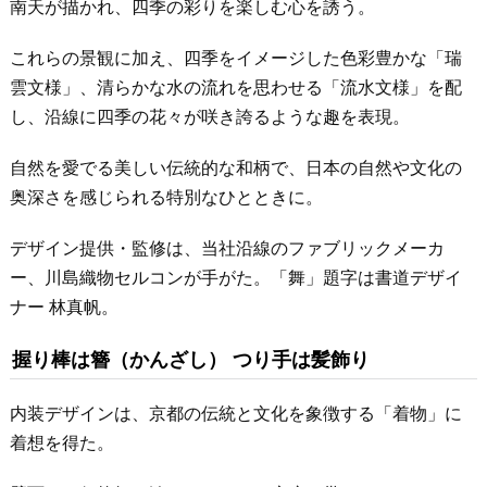
南天が描かれ、四季の彩りを楽しむ心を誘う。
これらの景観に加え、四季をイメージした色彩豊かな「瑞
雲文様」、清らかな水の流れを思わせる「流水文様」を配
し、沿線に四季の花々が咲き誇るような趣を表現。
自然を愛でる美しい伝統的な和柄で、日本の自然や文化の
奥深さを感じられる特別なひとときに。
デザイン提供・監修は、当社沿線のファブリックメーカ
ー、川島織物セルコンが手がた。「舞」題字は書道デザイ
ナー 林真帆。
握り棒は簪（かんざし） つり手は髪飾り
内装デザインは、京都の伝統と文化を象徴する「着物」に
着想を得た。