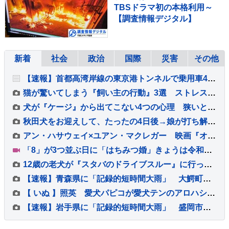
TBSドラマ初の本格利用～
【調査情報デジタル】
新着
社会
政治
国際
災害
その他
【速報】首都高湾岸線の東京港トンネルで乗用車4台が絡む玉突き事故 1人がけが 東京・品川区
猫が驚いてしまう『飼い主の行動』3選 ストレスを与える理由から信頼関係への影響まで
犬が『ケージ』から出てこない4つの心理 狭いところにずっといるときの注意点とは？
秋田犬をお迎えして、たったの4日後→娘が打ち解けすぎて…出会ったばかりと思えない『まさかの光景』が93万再生「馴染んでて草」「相棒感ｗ」
アン・ハサウェイ×ユアン・マクレガー 映画『オークストリートの異変』 【IMAX版特別予告映像＆新場面写真7点】解禁！！
「8」が3つ並ぶ日に「はちみつ婚」きょうは令和8年8月8日 婚姻届を出そうと都内の自治体窓口には多くのカップルが…
12歳の老犬が『スタバのドライブスルー』に行った結果→生まれて初めての経験で…尊すぎる光景に2万いいね「ワクワク伝わる」「超かわいい」
【速報】青森県に「記録的短時間大雨」 大鰐町付近で1時間に約90ミリの猛烈な雨 災害警戒 8日16:40時点
【 いぬ 】照英 愛犬パピコが愛犬テンのアロハシャツを着用「ジャストサイズ！」 ポスターとの2ショットにフォロワー「愛が受け継がれてますね」
【速報】岩手県に「記録的短時間大雨」 盛岡市付近で1時間に約100ミリの猛烈な雨 災害警戒 8日16:32時点