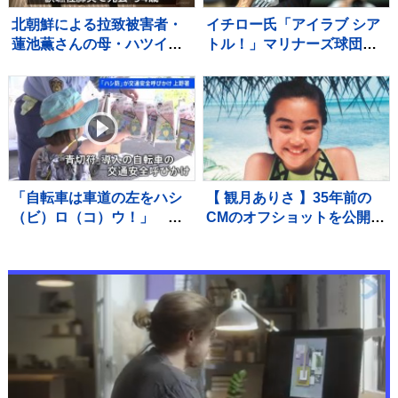
北朝鮮による拉致被害者・
イチロー氏「アイラブ シア
蓮池薫さんの母・ハツイさ
トル！」マリナーズ球団OB
ん（94）死去 進展しない
ホームランダービー参戦で
拉致問題に 最後まで苛立ち
本拠地は大熱狂
も…
「自転車は車道の左をハシ
【 観月ありさ 】35年前の
（ビ）ロ（コ）ウ！」 警
CMのオフショットを公開
視庁上野署の防犯キャラク
ファン反響「懐かしい〜」
ター「ハシ防」が上野動物
「まさに伝説の少女」思い
園で交通安全キャンペーン
出続々 歌手デビュー35周
年を記念