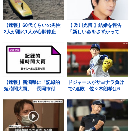
【速報】60代くらいの男性
【 及川光博 】結婚を報告
2人が溺れ1人が心肺停止
「新しい命をさずかってお
千葉県南房総市の海水浴場
ります」お相手は一般の
方 〝今後も俳優としてミ
ッチーとして精進〟【 コメ
ント全文 】
【速報】新潟県に「記録的
ドジャースがサヨナラ負け
短時間大雨」 長岡市付近
で7連敗 佐々木朗希は6回
で1時間に約100ミリの猛烈
2失点力投も6勝目ならず
な雨 災害警戒 8日15:28時
大谷翔平は無安打2四球 9
点
回ディアスが2ラン被弾