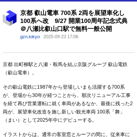
京都 叡山電車 700系 2両を展望車化し
100系へ改 9/27 開業100周年記念式典
＠八瀬比叡山口駅で無料一般公開
gzn.tokyo
2025-09-23 17:06
京都 出町柳駅と八瀬・鞍馬を結ぶ京阪グループ 叡山電鉄
（叡山電車）。
その叡山電鉄に1987年から登場しいまも活躍する700系
が、登場から30年が経つことから、順次リニューアル工事
を経て再び営業運転に就く車両があるなか、最後に残った2
両が、展望車化改造を施し新しい観光車両 100系「舞」
（まい）として2025年中にデビューする。
イラストからは、通常の客室窓とルーフの間に、従来車に