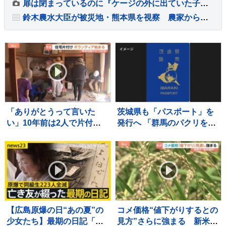
扉は閉まっているのに『ケージの外に出ていた子猫』→なぜだろうと思っていると…衝撃的な瞬間が74万再生「予想を超えてきた」「すごい」
鈴木農水大臣が被災地・熊本県を視察 農家からは秋に向け「農業用水」早期復旧の要望が相次ぐ 政府の支援進めることを強調
「ありがとうって言いた
茨城県も「パスポート」を
い」10年前は2人で片付け
発行へ 「群馬のパクリを狙
も今回は1人 81歳一人暮
ってやった」「群馬県知事
らしの被災者に片付けのボ
の了解も得た」
ランティア支援【熊本地震
から10日目】
【広島原爆の日“あの夏”の
コメ価格“値下がりするとの
少女たち】最期の日記「き
見方”さらに強まる 新米価