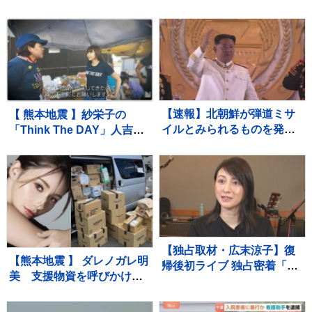
ょうは良い日でした」と綴
格の下落見通しも影響か
った亡き友へ…“同級生223
小売価格が値下がりしてい
人全滅”残された少女の葛藤
くのかが焦点
【news23】
【速報】北朝鮮が弾道ミサ
【 熊本地震 】紗栄子の
イルとみられるものを発
「Think The DAY」人吉
射 防衛省
市・八代市で状況確認と物
資拠点確保にあたる 栃木
県から給水車も派遣
【独占取材・広末涼子】復
【熊本地震 】 ダレノガレ明
帰後初ライブ 独占密着「次
美 支援物資を呼びかけ
男の言葉で私が180度変わ
週末に現地で炊きだし「た
って…」病名公表を決断さ
くさんの物資が届きはじめ
せた“次男の言葉”（特別イ