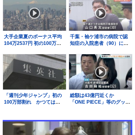
ました！」「皆様本当に本
ンタビュー）
当にありがとうございま
す」
大手企業夏のボーナス平均
千葉・袖ケ浦市の病院で認
104万2537円 初の100万円
知症の入院患者（90）に暴
超で過去最高に 好業績や
行しけがをさせたか 看護助
高水準の賃上げが反映 経
手の男（30）を逮捕 千葉県
団連最終集計
警
「週刊少年ジャンプ」初の
総額は43億円近くか
100万部割れ かつては漫
「ONE PIECE」等のグッズ
画雑誌で史上最多653万部
を大量に注文しキャンセル
を記録 国内雑誌で100万
繰り返した偽計業務妨害の
部超えゼロに
疑いで女（32）逮捕「日々
の生活でストレスたま