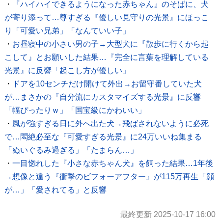
・
『ハイハイできるようになった赤ちゃん』のそばに、犬
が寄り添って…尊すぎる『優しい見守りの光景』にほっこ
り「可愛い兄弟」「なんていい子」
・
お昼寝中の小さい男の子→大型犬に『散歩に行くから起
こして』とお願いした結果…『完全に言葉を理解している
光景』に反響「起こし方が優しい」
・
ドアを10センチだけ開けて外出→お留守番していた犬
が…まさかの『自分流にカスタマイズする光景』に反響
「幅ぴったりｗ」「国宝級にかわいい」
・
風が強すぎる日に外へ出た犬→飛ばされないように必死
で…悶絶必至な『可愛すぎる光景』に24万いいね集まる
「ぬいぐるみ過ぎる」「たまらん…」
・
一目惚れした『小さな赤ちゃん犬』を飼った結果…1年後
→想像と違う『衝撃のビフォーアフター』が115万再生「顔
が…」「愛されてる」と反響
最終更新 2025-10-17 16:00