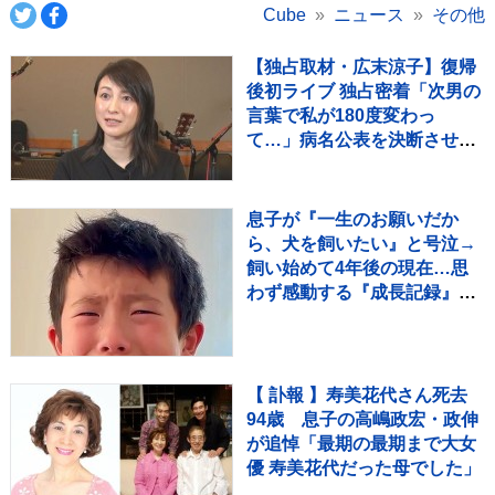
Cube
ニュース
その他
【独占取材・広末涼子】復帰
後初ライブ 独占密着「次男の
言葉で私が180度変わっ
て…」病名公表を決断させ
た“次男の言葉”（特別インタ
ビュー）
息子が『一生のお願いだか
ら、犬を飼いたい』と号泣→
飼い始めて4年後の現在…思
わず感動する『成長記録』が
255万再生「素敵」「愛溢れ
てる」
【 訃報 】寿美花代さん死去
94歳 息子の高嶋政宏・政伸
が追悼「最期の最期まで大女
優 寿美花代だった母でした」