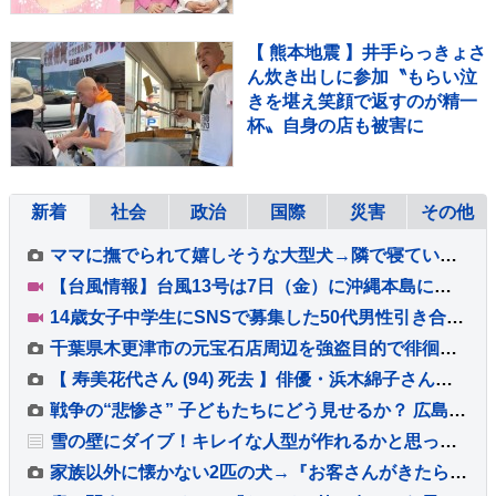
【 熊本地震 】井手らっきょさ
ん炊き出しに参加〝もらい泣
きを堪え笑顔で返すのが精一
杯〟自身の店も被害に
新着
社会
政治
国際
災害
その他
ママに撫でられて嬉しそうな大型犬→隣で寝ているパパを撫でてみた結果…わかりやす過ぎる『態度』が38万再生「期待以上の反応ｗ」「可愛すぎ」
【台風情報】台風13号は7日（金）に沖縄本島に最接近 最大瞬間風速は60メートル予想も 速度落とし影響長期化か…被災地・熊本でも風が強まるおそれ【8月7日あすの天気】
14歳女子中学生にSNSで募集した50代男性引き合わせわいせつな行為させた疑い 無職の男（35）を逮捕 少女に“パパ活”斡旋繰り返したか 警視庁
千葉県木更津市の元宝石店周辺を強盗目的で徘徊 男5人を逮捕 「ルパン3世」名乗り実行役に強盗するよう指示する男も 埼玉県警
【 寿美花代さん (94) 死去 】俳優・浜木綿子さんが追悼〝「アッコォ」と声をかけてくださったのが、寿美さんとの最後の思い出〟
戦争の“悲惨さ” 子どもたちにどう見せるか？ 広島・原爆資料館が直面する「見せない」選択肢の是非 心理的配慮と「被爆の実相」継承の願い
雪の壁にダイブ！キレイな人型が作れるかと思ったら・・大きな誤算が！！【海外・動画】
家族以外に懐かない2匹の犬→『お客さんがきたらどうなるか』検証してみたら…まさかの『心を許した瞬間』が35万再生「可愛すぎる」「賢い」