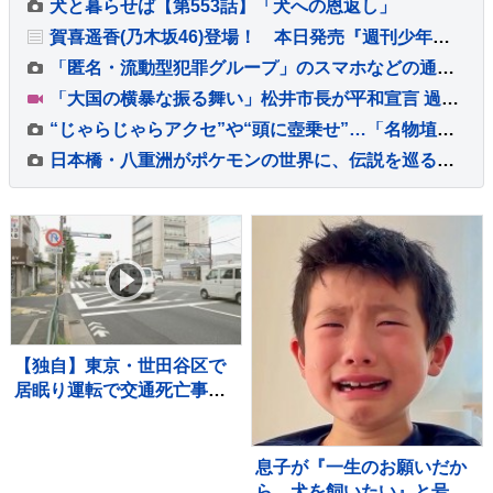
犬と暮らせば【第553話】「犬への恩返し」
賀喜遥香(乃木坂46)登場！ 本日発売『週刊少年チャンピオン』 賀喜「乃木坂46はとても愛にあふれた、やさしいグループです」
「匿名・流動型犯罪グループ」のスマホなどの通信内容把握へ 計画段階で未然防止 新たな手法導入の検討で法整備も視野 警察庁
「大国の横暴な振る舞い」松井市長が平和宣言 過去最多121の国と地域が参列の広島「平和記念式典」 高市総理「核兵器のない世界」に向けて力を尽くす
“じゃらじゃらアクセ”や“頭に壺乗せ”…「名物埴輪」を無料で堪能できる大学博物館【THE TIME,】
日本橋・八重洲がポケモンの世界に、伝説を巡る街歩き型の謎解きイベント開催
【独自】東京・世田谷区で
居眠り運転で交通死亡事故
起こしたとみられる男性
（34）を書類送検 当時男
性は睡眠時無呼吸症候群 危
息子が『一生のお願いだか
険運転致死疑いでも捜査
ら、犬を飼いたい』と号泣