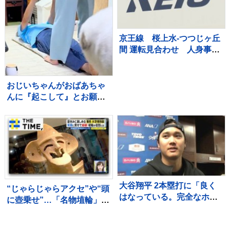
京王線 桜上水-つつじヶ丘
間 運転見合わせ 人身事故
のため
おじいちゃんがおばあちゃ
んに『起こして』とお願い
した結果→超大型犬が…容
赦ない『嫉妬の仕方』が94
万再生「手加減なしで草」
「愛憎劇ｗ」
大谷翔平 2本塁打に「良く
“じゃらじゃらアクセ”や“頭
はなっている。完全なホー
に壺乗せ”…「名物埴輪」を
ムランではなかったですけ
無料で堪能できる大学博物
ど」左ひざは「強い強度で
館【THE TIME,】