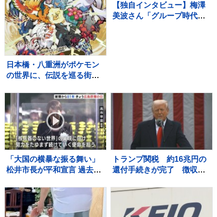
【独自インタビュー】梅澤
美波さん「グループ時代は
なんかすごく時間に追われ
てて」 乃木坂46 卒業後の
変化 “仕事前のゆったり時
間” とは
日本橋・八重洲がポケモン
の世界に、伝説を巡る街歩
き型の謎解きイベント開催
「大国の横暴な振る舞い」
トランプ関税 約16兆円の
松井市長が平和宣言 過去最
還付手続きが完了 徴収総
多121の国と地域が参列の
額の6割に相当
広島「平和記念式典」 高
市総理「核兵器のない世
界」に向けて力を尽くす