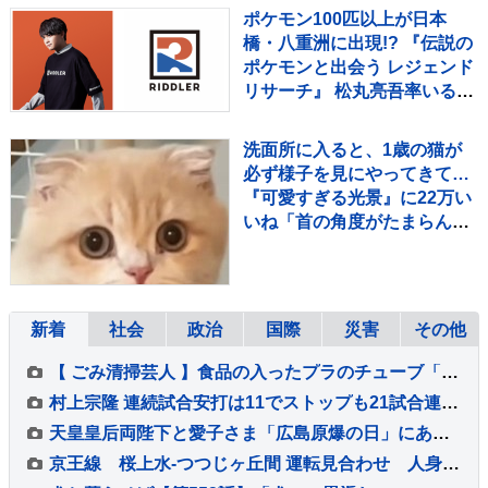
ポケモン100匹以上が日本
橋・八重洲に出現!? 『伝説の
ポケモンと出会う レジェンド
リサーチ』 松丸亮吾率いる
「RIDDLER」制作の謎解き
イベントも実施
洗面所に入ると、1歳の猫が
必ず様子を見にやってきて…
『可愛すぎる光景』に22万い
いね「首の角度がたまらん」
「真剣に見てるねｗ」
新着
社会
政治
国際
災害
その他
【 ごみ清掃芸人 】食品の入ったプラのチューブ「このように残っていたら、可燃ごみ（地域によって不燃）」「中身を洗えばプラ資源になります」【マシンガンズ滝沢】
村上宗隆 連続試合安打は11でストップも21試合連続出塁、チームは投手陣が2死から失点を重ね連敗、3カードぶりの負け越し
天皇皇后両陛下と愛子さま「広島原爆の日」にあたり黙とう 8月6日
京王線 桜上水-つつじヶ丘間 運転見合わせ 人身事故のため