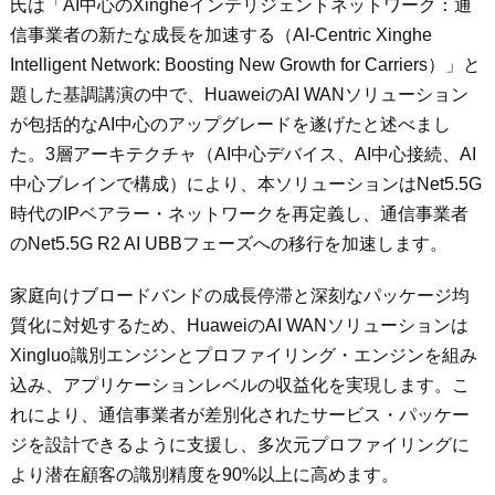
氏は「AI中心のXingheインテリジェントネットワーク：通
信事業者の新たな成長を加速する（AI-Centric Xinghe
Intelligent Network: Boosting New Growth for Carriers）」と
題した基調講演の中で、HuaweiのAI WANソリューション
が包括的なAI中心のアップグレードを遂げたと述べまし
た。3層アーキテクチャ（AI中心デバイス、AI中心接続、AI
中心ブレインで構成）により、本ソリューションはNet5.5G
時代のIPベアラー・ネットワークを再定義し、通信事業者
のNet5.5G R2 AI UBBフェーズへの移行を加速します。
家庭向けブロードバンドの成長停滞と深刻なパッケージ均
質化に対処するため、HuaweiのAI WANソリューションは
Xingluo識別エンジンとプロファイリング・エンジンを組み
込み、アプリケーションレベルの収益化を実現します。こ
れにより、通信事業者が差別化されたサービス・パッケー
ジを設計できるように支援し、多次元プロファイリングに
より潜在顧客の識別精度を90%以上に高めます。