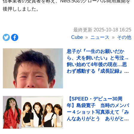
信事業者の受賞者を称え、Net5.5Gのグローバル商用展開を
後押ししました。
最終更新 2025-10-18 16:25
Cube
ニュース
その他
息子が『一生のお願いだか
ら、犬を飼いたい』と号泣→
飼い始めて4年後の現在…思
わず感動する『成長記録』が
255万再生「素敵」「愛溢れ
てる」
【SPEED・デビュー30周
年】島袋寛子 当時のメンバ
ー４ショット写真添えて「み
んなありがとう ありがとう
SPEED」メッセージ伝える