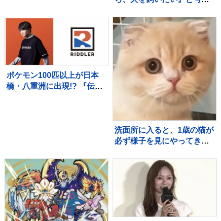
→飼い始めて4年後の現在…
思わず感動する『成長記
録』が255万再生「素敵」
「愛溢れてる」
ポケモン100匹以上が日本
橋・八重洲に出現!? 『伝説
のポケモンと出会う レジェ
ンドリサーチ』 松丸亮吾率
いる「RIDDLER」制作の謎
解きイベントも実施
洗面所に入ると、1歳の猫が
必ず様子を見にやってき
て…『可愛すぎる光景』に
22万いいね「首の角度がた
まらん」「真剣に見てるね
ｗ」