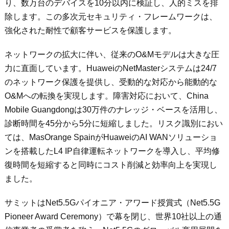
り、数万台のデバイスを10分以内に検証し、人的ミスを排
除します。この多次元セキュリティ・フレームワークは、
強化された耐性で顧客サービスを保護します。
ネットワークの拡大に伴い、従来のO&Mモデルは大きな圧
力に直面しています。HuaweiのNetMasterシステムは24/7
のネットワーク保護を提供し、受動的な対応から能動的な
O&Mへの転換を実現します。障害対応において、China
Mobile Guangdongは30万件のナレッジ・ベースを活用し、
診断時間を45分から5分に短縮しました。リスク識別におい
ては、MasOrange SpainがHuaweiのAI WANソリューショ
ンを搭載したL4 IP自律運転ネットワークを導入し、平均修
復時間を短縮すると同時にコスト削減と効率向上を実現し
ました。
サミットはNet5.5Gパイオニア・アワード授賞式（Net5.5G
Pioneer Award Ceremony）で幕を閉じ、世界10社以上の通