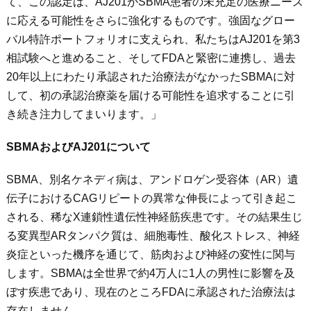
て、この認定は、AJ201がSBMA患者の未充足の医療ニーズ
に応える可能性をさらに強化するものです。強固なグロー
バル特許ポートフォリオに支えられ、私たちはAJ201を第3
相試験へと進めること、そしてFDAと緊密に連携し、過去
20年以上にわたり承認された治療法がなかったSBMAに対
して、初の承認治療薬を届ける可能性を追求することに引
き続き注力してまいります。」
SBMA
およびAJ201
について
SBMA、別名ケネディ病は、アンドロゲン受容体（AR）遺
伝子におけるCAGリピートの異常な伸長によって引き起こ
される、稀なX連鎖性遺伝性神経筋疾患です。その結果生じ
る変異型ARタンパク質は、細胞毒性、酸化ストレス、神経
炎症といった機序を通じて、筋肉および神経の変性に関与
します。SBMAは全世界で約4万人に1人の男性に影響を及
ぼす疾患であり、現在のところFDAに承認された治療法は
存在しません。