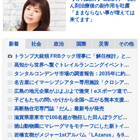
ん剤治療後の副作用を吐露
「ままならない事が増えては
来てます」
新着
社会
政治
国際
災害
その他
トランプ大統領 FRBクック理事に「解任検討」と通知 最高裁で「即時解任無効」判断受けるも改めて解任図る
高知から世界へ繋ぐトレイルランニングイベント「BUDO × MJ dojo KOCHI TRAIL SESSION 2026」開催
タンタルコンデンサ市場の調査報告：2035年に約27億米ドル規模へ拡大予測
名古屋にイマーシブシアター専用施設「クロシアハウス」をオープンへ
広島の地元企業がぷよぷよで激突！eスポーツ道で企業対抗大会を放送
子どもたちの問いかけから全国へ広がる熊本支援チャリティーワークショップ
高断熱住宅専門誌「だん」最新号が発売
滋賀県栗東市で100名超が熱狂した田んぼラグビーと里山保全の取り組み
徳山動物園にマレーグマをモチーフにした新トイレが完成
岩橋玄樹がメジャー1stアルバム「LAzarus」を9月2日にリリース