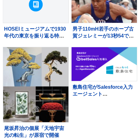
HOSEIミュージアムで1930
男子110mH若手のホープ古
年代の東京を振り返る特別
賀ジェレミーが13秒54で準
展示を開催
決勝進出 目指すはU20ア
ジア記録で金メダル【U20
世界陸上】
敷島住宅がSalesforce入力
エージェント
「bellSalesAI」で営業デー
タの信頼性を向上
尾坂昇治の個展「天地宇宙
光の転生」が原宿で開催