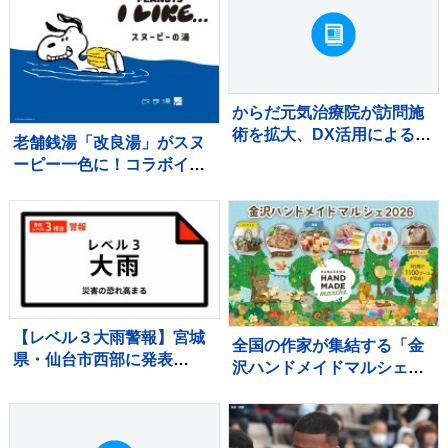
約1億5000万円受け取り
からだ元気治療院が訪問施
術を拡大、DX活用による見
老舗銭湯「改良湯」がスヌ
守りとノウハウ共有を強化
ーピー一色に！コラボイベ
ント『スヌーピーの湯』開
催
【レベル３大雨警報】宮城
全国の作家が集結する「金
県・仙台市西部に発表
沢ハンドメイドマルシェ
03:12時点
2026」が10月に開催