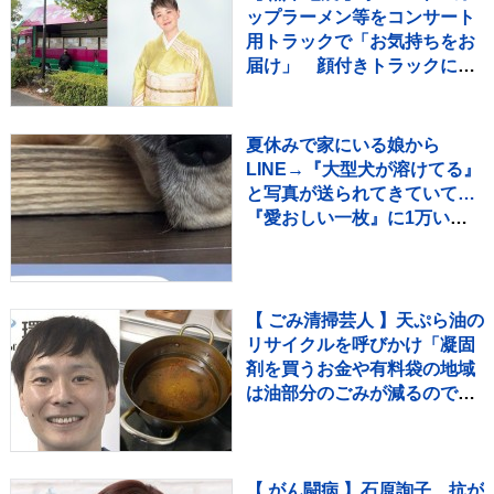
ップラーメン等をコンサート
用トラックで「お気持ちをお
届け」 顔付きトラックにた
めらいも〝自分のことを言っ
てる場合ではない〟
夏休みで家にいる娘から
LINE→『大型犬が溶けてる』
と写真が送られてきていて…
『愛おしい一枚』に1万いい
ね「たぷたぷで草」「無防備
ｗｗ」
【 ごみ清掃芸人 】天ぷら油の
リサイクルを呼びかけ「凝固
剤を買うお金や有料袋の地域
は油部分のごみが減るので、
節約にも繋がりますよ！」
【マシンガンズ滝沢】
【 がん闘病 】石原詢子 抗が