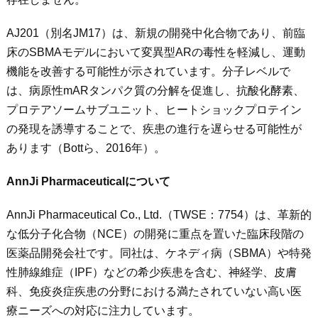
AJ201（別名JM17）は、新規の開発中化合物であり、前臨
床のSBMAモデルにおいて変異型ARの毒性を軽減し、運動
機能を改善する可能性が示されています。分子レベルで
は、病原性mARタンパク質の分解を促進し、抗酸化酵素、
プロテアソームサブユニット、ヒートショックプロテイン
の発現を誘導することで、疾患の進行を遅らせる可能性が
あります（Bottら、2016年）。
AnnJi Pharmaceutical
について
AnnJi Pharmaceutical Co., Ltd.（TWSE：7754）は、革新的
な低分子化合物（NCE）の開発に重点を置いた臨床段階の
医薬品開発会社です。同社は、ケネディ病（SBMA）や特発
性肺線維症（IPF）などの希少疾患を含む、神経学、皮膚
科、免疫炎症疾患の分野における満たされていない高い医
療ニーズへの対応に注力しています。