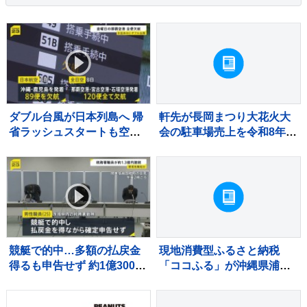
ダブル台風が日本列島へ 帰
軒先が長岡まつり大花火大
省ラッシュスタートも空の
会の駐車場売上を令和8年熊
便は欠航相次ぐ 沖縄では
本地震の被災地へ寄付
「持病の薬」「血圧測定
器」を避難所に持ち込む高
齢者も 週明け15号も本州
へ【news23】
競艇で的中…多額の払戻金
現地消費型ふるさと納税
得るも申告せず 約1億3000
「ココふる」が沖縄県浦添
万円脱税か 税務署職員を懲
市で開始
戒免職 過去には納税者から