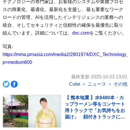
テクノロジーの専門家は、お客様のシステムや業務プロセ
スの簡素化、最適化、最新化を支援し、最も重要なワーク
ロードの管理、AIを活用したインテリジェンスの業務への
統合、そしてセキュリティと信頼性の確保を最優先に取り
組んでいます。詳細については、
dxc.com
をご覧ください。
写真-
https://mma.prnasia.com/media2/2801974/DXC_Technolog
p=medium600
最終更新 2025-10-23 13:01
Cube
ニュース
その他
【 熊本地震 】水6480本・カ
ップラーメン等をコンサート
用トラックで「お気持ちをお
届け」 顔付きトラックにた
めらいも〝自分のことを言っ
てる場合ではない〟