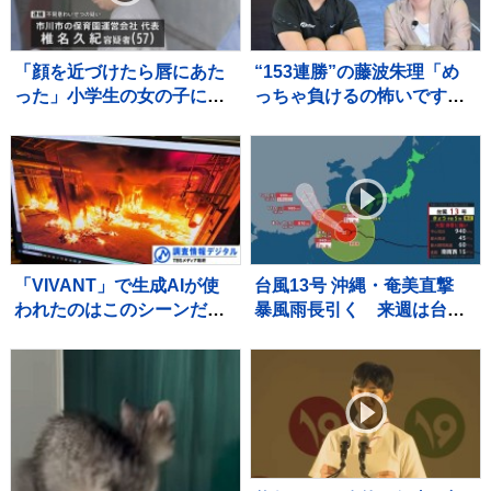
「顔を近づけたら唇にあた
“153連勝”の藤波朱理「め
った」小学生の女の子にわ
っちゃ負けるの怖いです」
いせつ行為か 保育園運営
フォール負け寸前から掴ん
会社代表の男を逮捕 千
だ栄光と、石川佳純に語っ
葉・市川市
た本音【バース・デイ】
「VIVANT」で生成AIが使
台風13号 沖縄・奄美直撃
われたのはこのシーンだ！
暴風雨長引く 来週は台風
～TBSドラマ初の本格利用
15号の動向に注意 熊本は
～【調査情報デジタル】
3週間連続の猛暑日か