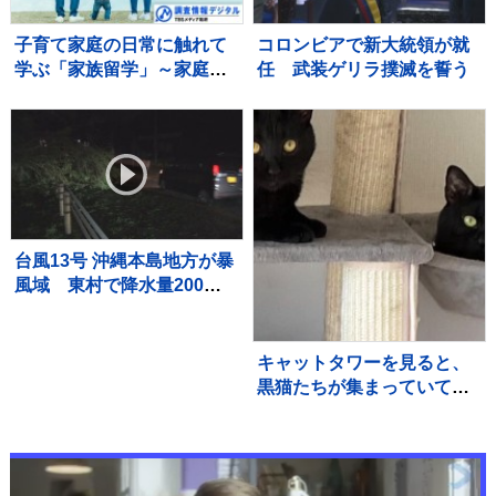
子育て家庭の日常に触れて
コロンビアで新大統領が就
学ぶ「家族留学」～家庭を
任 武装ゲリラ撲滅を誓う
持つことに不安を抱く若い
世代に寄り添う取り組み～
【調査情報デジタル】
台風13号 沖縄本島地方が暴
風域 東村で降水量200ミ
リ超 本島北部中心に約1万
4000戸停電
キャットタワーを見ると、
黒猫たちが集まっていて…
まるで雑誌の表紙のような
『素敵すぎる瞬間』に２万
いいね「圧巻」「かわいす
ぎる影分身」