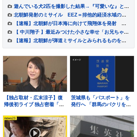
遊んでいる犬2匹を撮影した結果→『可愛いな』と思っていたら…犬とは思えない『衝撃の足技』が193万再生「爆笑ｗｗ」「男子校の昼休みで草」
北朝鮮発射のミサイル EEZ＝排他的経済水域の外に落下と見られる 高市総理からは「迅速･的確な情報提供」「安全確認の徹底」「万全の態勢をとる」3点の指示
【速報】北朝鮮が日本海に向けて飛翔体を発射 韓国軍・合同参謀本部
【 中川翔子 】最近みつけた小さな幸せ「お兄ちゃんもちょっと立ったこと」「弟くんがよく笑うこと」「久々に40キロ台に戻れたこと」
【速報】北朝鮮が弾道ミサイルとみられるものを発射 防衛省
【独占取材・広末涼子】復
茨城県も「パスポート」を
帰後初ライブ 独占密着「次
発行へ 「群馬のパクリを狙
男の言葉で私が180度変わ
ってやった」「群馬県知事
って…」病名公表を決断さ
の了解も得た」
せた“次男の言葉”（特別イ
ンタビュー）