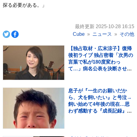
探る必要がある。」
最終更新 2025-10-28 16:15
Cube
ニュース
その他
【独占取材・広末涼子】復帰
後初ライブ 独占密着「次男の
言葉で私が180度変わっ
て…」病名公表を決断させ
た“次男の言葉”（特別インタ
ビュー）
息子が『一生のお願いだか
ら、犬を飼いたい』と号泣→
飼い始めて4年後の現在…思
わず感動する『成長記録』が
255万再生「素敵」「愛溢れ
てる」