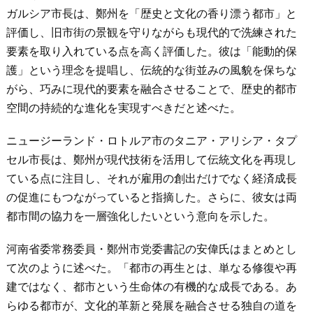
ガルシア市長は、鄭州を「歴史と文化の香り漂う都市」と
評価し、旧市街の景観を守りながらも現代的で洗練された
要素を取り入れている点を高く評価した。彼は「能動的保
護」という理念を提唱し、伝統的な街並みの風貌を保ちな
がら、巧みに現代的要素を融合させることで、歴史的都市
空間の持続的な進化を実現すべきだと述べた。
ニュージーランド・ロトルア市のタニア・アリシア・タプ
セル市長は、鄭州が現代技術を活用して伝統文化を再現し
ている点に注目し、それが雇用の創出だけでなく経済成長
の促進にもつながっていると指摘した。さらに、彼女は両
都市間の協力を一層強化したいという意向を示した。
河南省委常務委員・鄭州市党委書記の安偉氏はまとめとし
て次のように述べた。「都市の再生とは、単なる修復や再
建ではなく、都市という生命体の有機的な成長である。あ
らゆる都市が、文化的革新と発展を融合させる独自の道を