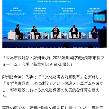
「世界市長対話・鄭州並びに2025鄭州国際観光都市市長フ
ォーラム」会場（新華社記者 郝源 撮影）
鄭州は全国に先駆けて「文化財考古前置改革」を実施し、
「まず考古調査、次に建設」という保護メカニズムを確立
し、都市建設における文化財保護の制度的な保障を整え
た。
実践の面でも、鄭州は独自の道を切り開いている。鄭州商