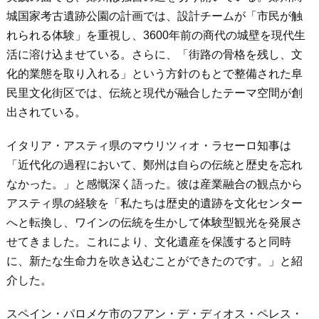
城国家考古遺跡公園の計画では、設計チームが「市民が触
れられる体験」を重視し、3600年前の商代の城壁を現代生
活に溶け込ませている。さらに、「街路の骨格を残し、文
化的業態を取り入れる」という方針のもとで整備された阜
民里文化街区では、伝統と現代が融合したテーマ空間が創
出されている。
イタリア・アスティ県のマウリツィオ・ラセーロ知事は
「近代化の過程において、鄭州は自らの伝統と歴史を忘れ
なかった。」と感慨深く語った。彼は産業融合の観点から
アスティ県の経験を「私たちは歴史的遺跡を文化センター
へと転換し、ワインの伝統を生かして体験型観光を発展さ
せてきました。これにより、文化遺産を保護すると同時
に、新たな生命力を吹き込むことができたのです。」と紹
介した。
スペイン・パロメケ市のフアン・デ・ディオス・ペレス・