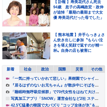
【 訃報 】寿美花代さん死去
94歳 息子の高嶋政宏・政伸
が追悼「最期の最期まで大女
優 寿美花代だった母でした」
【 熊本地震 】井手らっきょさ
ん炊き出しに参加〝もらい泣
きを堪え笑顔で返すのが精一
杯〟自身の店も被害に
新着
社会
政治
国際
災害
その他
「一気に持っていかれて悲しい」果樹園でシャインマスカット約400房盗まれる 被害額は約80万円 栃木・佐野市
『居るはずのないお兄ちゃん』が散歩中にそばを通ったら、大型犬はどうするか？検証したら→思わず笑顔になる『再会の光景』に「嬉しいね」の声
「睡眠時無呼吸症候群」で70代女性をはねて大けがさせたか 男性役員（44）を書類送検 医療器具「シーパップ」の使用を指示されるも事故前日は使用せず 警視庁
写真加工アプリ「SNOW」運営会社など2社 ステマで措置命令 少なくとも72人に対価払い「流行のAI生成画像をSNOWで作ってみた」などXに投稿させる 消費者庁
42.5℃猛暑の韓国で大バズり “コップ全体が氷”＆マイナス5℃の極寒部屋 酷暑ビジネスの最前線を取材