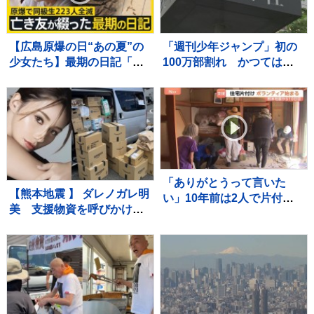
【広島原爆の日“あの夏”の
「週刊少年ジャンプ」初の
少女たち】最期の日記「き
100万部割れ かつては漫
ょうは良い日でした」と綴
画雑誌で史上最多653万部
った亡き友へ…“同級生223
を記録 国内雑誌で100万
人全滅”残された少女の葛藤
部超えゼロに
【news23】
「ありがとうって言いた
【熊本地震 】 ダレノガレ明
い」10年前は2人で片付け
美 支援物資を呼びかけ
も今回は1人 81歳一人暮
週末に現地で炊きだし「た
らしの被災者に片付けのボ
くさんの物資が届きはじめ
ランティア支援【熊本地震
ました！」「皆様本当に本
から10日目】
当にありがとうございま
す」