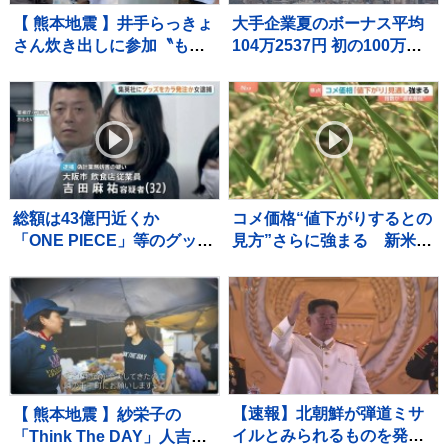
【 熊本地震 】井手らっきょ
大手企業夏のボーナス平均
さん炊き出しに参加〝もら
104万2537円 初の100万円
い泣きを堪え笑顔で返すの
超で過去最高に 好業績や
が精一杯〟自身の店も被害
高水準の賃上げが反映 経
に
団連最終集計
総額は43億円近くか
コメ価格“値下がりするとの
「ONE PIECE」等のグッズ
見方”さらに強まる 新米価
を大量に注文しキャンセル
格の下落見通しも影響か
繰り返した偽計業務妨害の
小売価格が値下がりしてい
疑いで女（32）逮捕「日々
くのかが焦点
の生活でストレスたま
り」 警視庁
【速報】北朝鮮が弾道ミサ
【 熊本地震 】紗栄子の
イルとみられるものを発
「Think The DAY」人吉