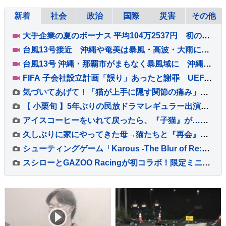
新着
社会
政治
国際
災害
その他
大手企業の夏のボーナス 平均104万2537円 初の100万円超で“過去最高”に
台風13号接近 沖縄や奄美は暴風・高波・大雨に警戒 線状降水帯発生のおそれも 全国的に厳しい暑さ
台風13号 沖縄・那覇市がまもなく暴風域に 沖縄本島ではバス・モノレールが終日運休、商業施設の休業も【現地から報告】
FIFA 子会社設立計画「誤り」あったと謝罪 UEFAはW杯ボイコット方針継続「何も変わっていない」
気づいてあげて！「猫が上手に隠す関節の痛み」 6歳以上の猫の60％が関節炎を罹患 オーストラリア
【 小栗旬 】5年ぶりの民放ドラマレギュラー出演 『国宝』脚本家・奥寺佐渡子 × 『最愛』監督・塚原あゆ子 金曜ドラマ『LOST10』「演じながら僕自身も思うことや感じるものがたくさんあります」（コメント全文）
アイスコーヒーをいれて戻ったら、『子猫』が…想定外な『可愛すぎる行動』に１万いいね「ちくわとキュウリのようなｗ」「表情が素敵」
久しぶりに家にやってきた母→猫たちと『再会』した結果…微笑ましい光景に「とても癒された」「みんな可愛い」と笑顔になる人が続出
シューティングゲーム「Karous -The Blur of Re:venant- New Order」の発売が決定
スシローとGAZOO Racingが初コラボ！限定ミニカー付きメニューが登場