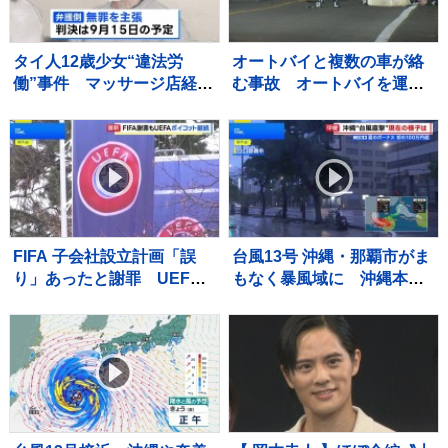
タイ人12歳少女“違法労
オートバイと複数の車が絡
働”事件 マッサージ店経営
む事故 オートバイを運転
の52歳男に拘禁刑6年、罰
していた男性が死亡 現場
金200万円求刑 弁護側は
から車が逃走か 死亡ひき
無罪主張
逃げ事件とみて捜査 茨
城・常総市
FIFA 子会社設立計画「誤
台風13号 沖縄・那覇市がま
り」あったと謝罪 UEFA
もなく暴風域に 沖縄本島
はW杯ボイコット方針継続
ではバス・モノレールが終
「何も変わっていない」
日運休、商業施設の休業も
【現地から報告】