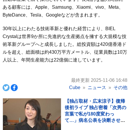
ある顧客には、Apple、Samsung、Xiaomi、vivo、Meta、
ByteDance、Tesla、Googleなどが含まれます。
30年以上にわたる技術革新と優れた経営により、BIEL
Crystalは世界9か所に先進的な生産拠点を擁する大規模な技
術革新グループへと成長しました。総投資額は420億香港ド
ルを超え、総面積は約430万平方メートル、従業員数は10万
人以上、年間生産能力は22億個に達しています。
最終更新 2025-11-06 16:48
Cube
ニュース
その他
【独占取材・広末涼子】復帰
後初ライブ 独占密着「次男の
言葉で私が180度変わっ
て…」病名公表を決断させ
た“次男の言葉”（特別インタ