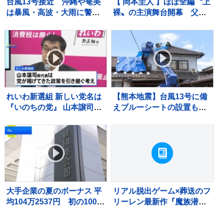
台風13号接近 沖縄や奄美
【 岡本圭人 】ほぼ全編〝上
は暴風・高波・大雨に警
裸〟の主演舞台開幕 父も
戒 線状降水帯発生のおそ
過去〝裸〟に 「岡本家を
れも 全国的に厳しい暑さ
裸にする演出家」を紹介
れいわ新選組 新しい党名は
【熊本地震】台風13号に備
『いのちの党』 山本譲司新
えブルーシートの設置も人
代表はれいわ新選組の政策
員不足、国に支援を要請
引き継ぐ考え
宇城市では災害ボランティ
アによる片付け始まる
大手企業の夏のボーナス 平
リアル脱出ゲーム×葬送のフ
均104万2537円 初の100万
リーレン最新作『魔族潜む
円超で“過去最高”に
村からの脱出』開催決定