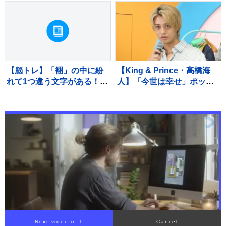
【脳トレ】「裍」の中に紛
【King & Prince・髙橋海
れて1つ違う文字がある！？
人】「今世は幸せ」ポップ
あなたは何秒で探し出せる
アップに「興奮」連発 「あ
かな？？【違う文字を探
り得ないことなんです」
せ！】
Next video in 1
Cancel