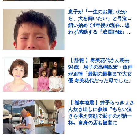
ビュー）
息子が『一生のお願いだか
ら、犬を飼いたい』と号泣→
飼い始めて4年後の現在…思
わず感動する『成長記録』が
255万再生「素敵」「愛溢れ
てる」
【 訃報 】寿美花代さん死去
94歳 息子の高嶋政宏・政伸
が追悼「最期の最期まで大女
優 寿美花代だった母でした」
【 熊本地震 】井手らっきょさ
ん炊き出しに参加〝もらい泣
きを堪え笑顔で返すのが精一
杯〟自身の店も被害に