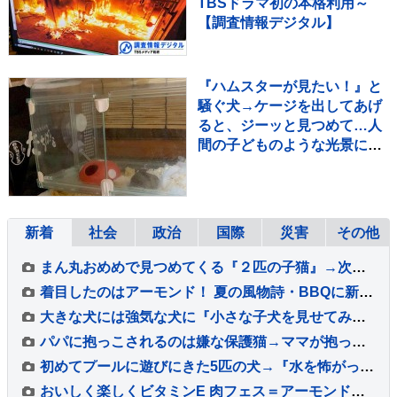
TBSドラマ初の本格利用～
【調査情報デジタル】
『ハムスターが見たい！』と
騒ぐ犬→ケージを出してあげ
ると、ジーッと見つめて…人
間の子どものような光景に反
響「なんて尊いの」「姿勢が
ｗ」
新着
社会
政治
国際
災害
その他
まん丸おめめで見つめてくる『２匹の子猫』→次の瞬間…たまらなく可愛い『表情の変化』に１万いいね「旦那様ニャイス」「たまらんすぎる」
着目したのはアーモンド！ 夏の風物詩・BBQに新たな楽しみ方「グリルピア池袋 アーモンドまみれBBQフェス」
大きな犬には強気な犬に『小さな子犬を見せてみた』結果…守らなければいけないと理解している『尊い光景』が30万再生「愛情深い」「いい子」
パパに抱っこされるのは嫌な保護猫→ママが抱っこしてみると…まさかの光景に「めっちゃニヤけたｗ」「すごいｗｗ」と10万再生
初めてプールに遊びにきた5匹の犬→『水を怖がって泳げないかな』と思っていたら…可愛すぎる光景が10万再生「みんな凄い」「一生懸命で最高」
おいしく楽しくビタミンE 肉フェス＝アーモンドまみれBBQフェス 8/9～10/9 ＠池袋 熟成チキン 牛カルビ アーモンドミルク100％かき氷で元気チャージ♪ かんたん絶品“アモミ料理”レシピも注目！