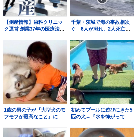
【倒産情報】歯科クリニッ
千葉・茨城で海の事故相次
ク運営 創業37年の医療法人
ぐ 6人が溺れ、2人死亡・
「社団友志会」ら破産開始
1人重体
決定 ピーク時は5.8億円を超
える売上高を計上も…競合
激化や借入負担増の影響で
赤字に 熊本市【東京商工リ
サーチ】
1歳の男の子が『大型犬のモ
初めてプールに遊びにきた5
フモフが最高なこと』に気
匹の犬→『水を怖がって泳
付いてしまった結果→あま
げないかな』と思っていた
りにも尊い光景が23万再生
ら…可愛すぎる光景が10万
「可愛すぎる」「ニヤニヤ
再生「みんな凄い」「一生