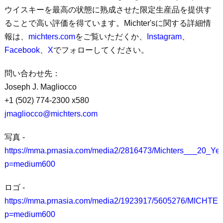
ウイスキーを最高の状態に熟成させた限定生産品を提供す
ることで高い評価を得ています。
Michter's
に関する詳細情
報は、
michters.com
をご覧いただくか、
Instagram
、
Facebook
、
X
でフォローしてください。
問い合わせ先：
Joseph J. Magliocco
+1 (502) 774-2300 x580
jmagliocco@michters.com
写真
-
https://mma.prnasia.com/media2/2816473/Michters___20_Y
p=medium600
ロゴ
-
https://mma.prnasia.com/media2/1923917/5605276/MICH
p=medium600