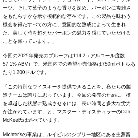
ーツ、そして菓子のような香りを深め、バーボンに複雑さ
をもたらすかを示す模範的な存在です。この製品を味わう
機会を得たすべての方に、意図的な熟成によって生まれ
た、美しく時を超えたバーボンの魅力を感じていただける
ことを願っています。」
今回の
2025
年発売のプルーフは
114.2
（アルコール度数
57.1% ABV
）で、米国内での希望小売価格は
750ml
ボトルあ
たり
1,200
ドルです。
「この特別なウイスキーを提供できることを、私たちの製
造チームは誇りに思っています。今回の発売のために、樽
を卓越した状態に熟成させるには、長い時間と多大な労力
が注がれています」と、マスター・ディスティラーの
Dan
McKee
氏は述べています。
Michter's
の事業は、ルイビルのシブリー地区にある主蒸留