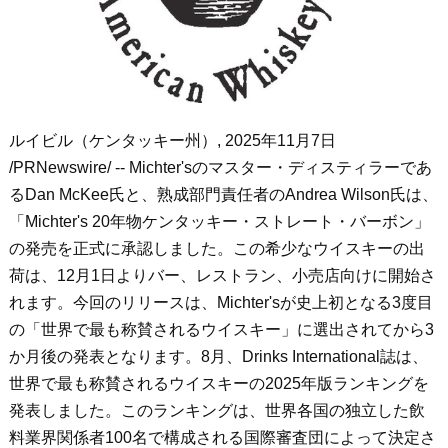
ルイビル（ケンタッキー州）
,
2025年11月7日
/PRNewswire/ -- Michter's
のマスター・ディスティラーであ
る
Dan McKee
氏と、熟成部門責任者の
Andrea Wilson
氏は、
「
Michter's 20
年物ケンタッキー・ストレート・バーボン」
の発売を正式に承認しました。
この希少なウイスキーの出
荷は、
12
月
1
日よりバー、レストラン、小売店向けに開始さ
れます。今回のリリースは、
Michter's
が史上初となる
3
度目
の「世界で最も称賛されるウイスキー」に選出されてから
3
か月後の発表となります。
8
月、
Drinks International
誌
は、
世界で最も称賛されるウイスキーの
2025
年版ランキングを
発表しました。このランキングは、世界各国の独立した飲
料業界関係者
100
名で構成される国際審査団によって決定さ