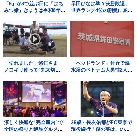
「8」が3つ並ぶ日に「はち
早田ひなは準々決勝敗退、
みつ婚」きょうは令和8年8
世界ランク4位の蒯曼に屈
月8日 婚姻届を出そうと都
す 卓球王国・中国の高い
内の自治体窓口には多くの
壁を越えられず【WTTチャ
カップルが…
ンピオンズ横浜】
「切れました」悠仁さま
「ヘッドランド」付近で海
ノコギリ使って“丸太切
水浴のベトナム人男性2人が
り”に挑戦 ボーイスカウト
溺れ1人死亡 茨城・鉾田市
のキャンプ大会 博物館も
鑑賞 広島 1泊2日の日程
終えきょう（8日）帰京
涼しく快適な“完全室内”で
39歳・長友佑都がFC東京で
全国の祭りと絶品グルメを
現役続行「僕の夢はこのユ
堪能！ 「MATSURI JAPAN
ニホームを着て優勝してシ