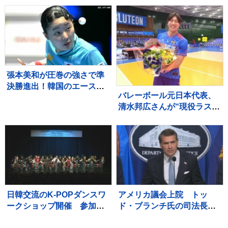
2026」
ャーレを掲げること」サポ
ーターから大歓声浴びる
張本美和が圧巻の強さで準
決勝進出！韓国のエース・
バレーボール元日本代表、
シン・ユビンに付け入るス
清水邦広さんが“現役ラスト
キを与えず快勝【WTTチャ
プレー”「疲れたわ～選手っ
ンピオンズ横浜】
てすごい」引退記念試合で
豪華メンバーも集結
日韓交流のK-POPダンスワ
アメリカ議会上院 トッ
ークショップ開催 参加者
ド・ブランチ氏の司法長官
が迫力のダンス披露 韓国
人事を承認