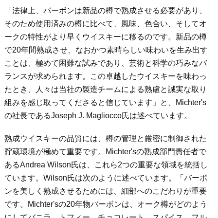
「法律上、バーボンは新品の樽で熟成させる必要があり、
そのため使用済みの樽に比べて、風味、色合い、そしてオ
ークの特性がより早くウイスキーに移るのです。新品の樽
で
20
年間熟成させ、なおかつ素晴らしい味わいを生み出す
ことは、極めて困難な試みであり、芸術と科学の巧みなバ
ランスが求められます。この卓越したウイスキーを味わっ
たとき、人々は当社の製造チームによる熟慮と誠実な取り
組みを感じ取ってくださると信じています」と、
Michter's
の社長である
Joseph J. Magliocco
氏は述べています。
熟成ウイスキーの品質には、樽の管理と厳密に制御された
貯蔵環境が極めて重要です。
Michter's
の熟成部門責任者で
ある
Andrea Wilson
氏は、これら
2
つの重要な領域を統括し
ています。
Wilson
氏は次のように述べています。「バーボ
ンを美しく熟成させるためには、細部へのこだわりが重要
です。
Michter's
の
20
年物バーボンは、オーク樽がどのよう
にしてバニラ、トフィー、チョコレート、スパイス、フル