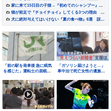
家に来て15日目の子猫→『初めてのシャンプー』に挑戦した結果…微笑ましい光景に「めちゃめちゃいい子」「かわいー」と癒される人が続出
猫が前足で『チョイチョイ』してくる3つの理由 仕草に込められた意味や気持ちの見分け方
犬に絶対与えてはいけない『夏の食べ物』6選 誤って食べてしまった場合の危険な症状まで
「前の駅を発車後 急に眠気
「ガソリン届けようと…」
を感じた」運転士の居眠り
車中泊で死亡女性の遺族が
でオーバーラン 運転士は3
胸中語る 熊本地震“見えづ
年前にも同じ場所で居眠り
らい避難者”どう支えるか
しオーバーラン JR横浜線
“要配慮者”避難の現状 子ど
もの心ケアする医師も【報
道特集】