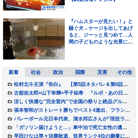
『ハムスターが見たい！』と
騒ぐ犬→ケージを出してあげ
ると、ジーッと見つめて…人
間の子どものような光景に反
響「なんて尊いの」「姿勢が
ｗ」
新着
社会
政治
国際
災害
その他
松村北斗主演『告白』 【第5話ネタバレ＆第6話あらすじ】解禁！ 「新場面写真7点」も！！
古舘佑太郎×山下幸輝×平子祐希 『ルポ・あの日の真実』#5 古舘「気づけば熱く語っていました」
涼しく快適な“完全室内”で全国の祭りと絶品グルメを堪能！ 「MATSURI JAPAN 2026」
張本智和がストレート勝ちでベスト4進出、フランスの強豪を圧倒、大会連覇まであと2つ【WTTチャンピオンズ横浜】
バレーボール元日本代表、清水邦広さんが“現役ラストプレー”「疲れたわ～選手ってすごい」引退記念試合で豪華メンバーも集結
「ガソリン届けようと…」車中泊で死亡女性の遺族が胸中語る 熊本地震“見えづらい避難者”どう支えるか “要配慮者”避難の現状 子どもの心ケアする医師も【報道特集】
早田ひなは準々決勝敗退、世界ランク4位の蒯曼に屈す 卓球王国・中国の高い壁を越えられず【WTTチャンピオンズ横浜】