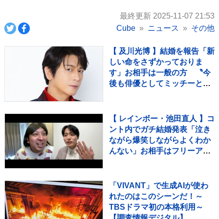
最終更新 2025-11-07 21:53
Cube
ニュース
その他
【 及川光博 】結婚を報告「新
しい命をさずかっておりま
す」お相手は一般の方 〝今
後も俳優としてミッチーとし
て精進〟【 コメント全文 】
【 レインボー・池田直人 】コ
ント内でガチ結婚発表「泣き
ながら爆笑しながらよくわか
んない」お相手はフリーアナ
ウンサー・佐藤佳奈さん ジ
ャンボたかお大祝福
「VIVANT」で生成AIが使わ
れたのはこのシーンだ！～
TBSドラマ初の本格利用～
【調査情報デジタル】