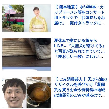
【 熊本地震 】水6480本・カ
ップラーメン等をコンサート
用トラックで「お気持ちをお
届け」 顔付きトラックにた
めらいも〝自分のことを言っ
てる場合ではない〟
夏休みで家にいる娘から
LINE→『大型犬が溶けてる』
と写真が送られてきていて…
『愛おしい一枚』に1万いい
ね「たぷたぷで草」「無防備
ｗｗ」
【 ごみ清掃芸人 】天ぷら油の
リサイクルを呼びかけ「凝固
剤を買うお金や有料袋の地域
は油部分のごみが減るので、
節約にも繋がりますよ！」
【マシンガンズ滝沢】