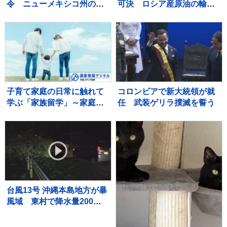
令 ニューメキシコ州の裁
可決 ロシア産原油の輸入
判所 利用時間の制限も要
上位国に最大100％の関税
求
子育て家庭の日常に触れて
コロンビアで新大統領が就
学ぶ「家族留学」～家庭を
任 武装ゲリラ撲滅を誓う
持つことに不安を抱く若い
世代に寄り添う取り組み～
【調査情報デジタル】
台風13号 沖縄本島地方が暴
風域 東村で降水量200ミ
リ超 本島北部中心に約1万
4000戸停電