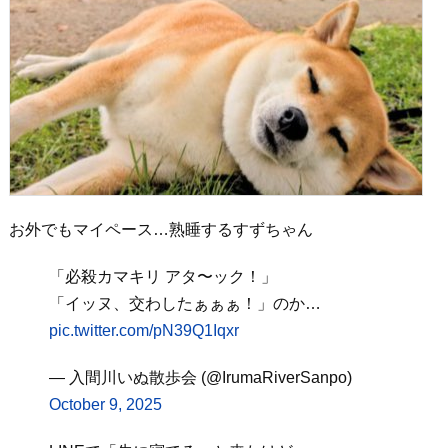
お外でもマイペース…熟睡するすずちゃん
「必殺カマキリ アタ〜ック！」
「イッヌ、交わしたぁぁぁ！」のか…
pic.twitter.com/pN39Q1Iqxr
— 入間川いぬ散歩会 (@IrumaRiverSanpo)
October 9, 2025