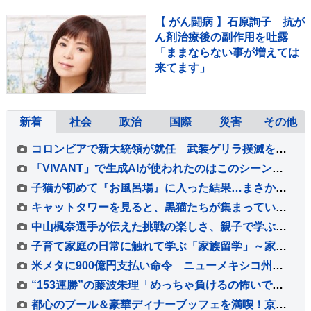
【 がん闘病 】石原詢子 抗が
ん剤治療後の副作用を吐露
「ままならない事が増えては
来てます」
新着
社会
政治
国際
災害
その他
コロンビアで新大統領が就任 武装ゲリラ撲滅を誓う
「VIVANT」で生成AIが使われたのはこのシーンだ！～TBSドラマ初の本格利用～【調査情報デジタル】
子猫が初めて『お風呂場』に入った結果…まさかの『可愛すぎる展開』が45万再生「兄猫たちがたまらんｗ」「見守り隊が増えて笑った」
キャットタワーを見ると、黒猫たちが集まっていて…まるで雑誌の表紙のような『素敵すぎる瞬間』に２万いいね「圧巻」「かわいすぎる影分身」
中山楓奈選手が伝えた挑戦の楽しさ、親子で学ぶスケートボードと正しいキズケアの大切さ
子育て家庭の日常に触れて学ぶ「家族留学」～家庭を持つことに不安を抱く若い世代に寄り添う取り組み～【調査情報デジタル】
米メタに900億円支払い命令 ニューメキシコ州の裁判所 利用時間の制限も要求
“153連勝”の藤波朱理「めっちゃ負けるの怖いです」 フォール負け寸前から掴んだ栄光と、石川佳純に語った本音【バース・デイ】
都心のプール＆豪華ディナーブッフェを満喫！京王プラザホテル『スカイプールプラン』スタイリッシュな夏の体験レポート