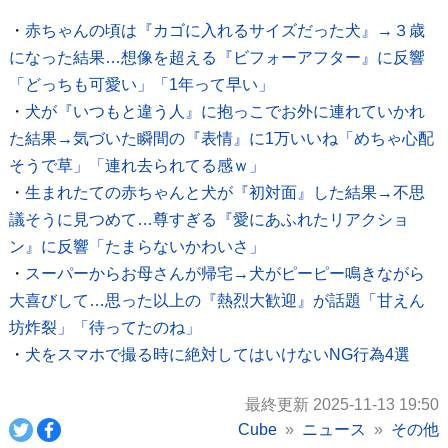
・
赤ちゃんの頃は『カゴに入れるサイズだった犬』→３歳
になった結果…想像を超える『ビフォーアフター』に反響
「どっちも可愛い」「1年って早い」
・
犬が『いつもと違う人』に抱っこでお外に連れていかれ
た結果→気づいた瞬間の『表情』に1万いいね「めちゃ心配
そうで草」「連れ去られてる感ｗ」
・
生まれたての赤ちゃんと犬が『初対面』した結果→不思
議そうに見つめて…尊すぎる『愛にあふれたリアクショ
ン』に反響「たまらないかわいさ」
・
スーパーからお母さんが帰宅→犬がピーピー鳴きながら
大喜びして…思った以上の『熱烈大歓迎』が話題「甘えん
坊炸裂」「待ってたのね」
・
犬をスマホで撮る時に絶対してはいけないNG行為4選
最終更新 2025-11-13 19:50
Cube
ニュース
その他