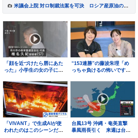
米議会上院 対ロ制裁法案を可決 ロシア産原油の輸入上位国に最大100％の関税
「顔を近づけたら唇にあた
“153連勝”の藤波朱理「め
った」小学生の女の子にわ
っちゃ負けるの怖いです」
いせつ行為か 保育園運営
フォール負け寸前から掴ん
会社代表の男を逮捕 千
だ栄光と、石川佳純に語っ
葉・市川市
た本音【バース・デイ】
「VIVANT」で生成AIが使
台風13号 沖縄・奄美直撃
われたのはこのシーンだ！
暴風雨長引く 来週は台風
～TBSドラマ初の本格利用
15号の動向に注意 熊本は