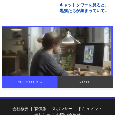
キャットタワーを見ると、
黒猫たちが集まっていて…
まるで雑誌の表紙のような
『素敵すぎる瞬間』に２万
いいね「圧巻」「かわいす
ぎる影分身」
会社概要
有償版
スポンサー
ドキュメント
ポリシー
お問い合わせ