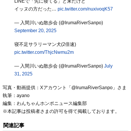
LINEで「先に寝てる」と来たけど
イッヌの方だった…
pic.twitter.com/nuxivoqK57
— 入間川いぬ散歩会 (@IrumaRiverSanpo)
September 20, 2025
寝不足サラリーマン犬(2倍速)
pic.twitter.com/ThjcNwmu2m
— 入間川いぬ散歩会 (@IrumaRiverSanpo)
July
31, 2025
写真・動画提供：Xアカウント「@IrumaRiverSanpo」さま
執筆：ayano
編集：わんちゃんホンポニュース編集部
※本記事は投稿者さまの許可を得て掲載しております。
関連記事