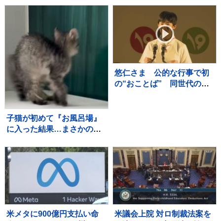
～【調査情報デジタル】
3週間連続の猛暑日か
悠仁さま 公的な行事で初
の“おことば” 同世代の参
加者と宿泊テント設営体験
も ボーイスカウトのキャ
ンプ大会
子猫が初めて『お風呂場』
に入った結果…まさかの
『可愛すぎる展開』が45万
再生「兄猫たちがたまらん
ｗ」「見守り隊が増えて笑
った」
米メタに900億円支払い命
米議会上院 対ロ制裁法案を