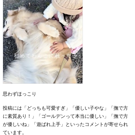
思わずほっこり
投稿には「どっちも可愛すぎ」「優しい子やな」「撫で方
に素質あり！」「ゴールデンって本当に優しい」「撫で方
が優しいね」「遊ばれ上手」といったコメントが寄せられ
ています。