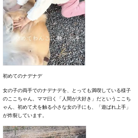
初めてのナデナデ
女の子の両手でのナデナデを、とっても満喫している様子
のここちゃん。ママ曰く「人間が大好き」だというここち
ゃん、初めて犬を触る小さな女の子にも、「遊ばれ上手」
が炸裂しています。