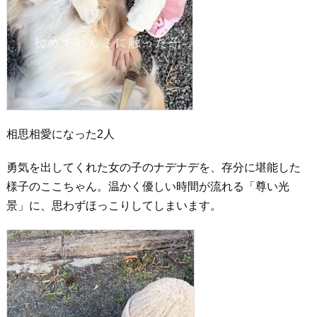
相思相愛になった2人
勇気を出してくれた女の子のナデナデを、存分に堪能した
様子のここちゃん。温かく優しい時間が流れる「尊い光
景」に、思わずほっこりしてしまいます。