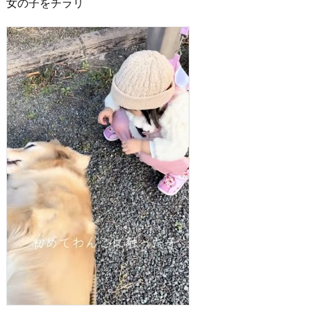
女の子をチラリ