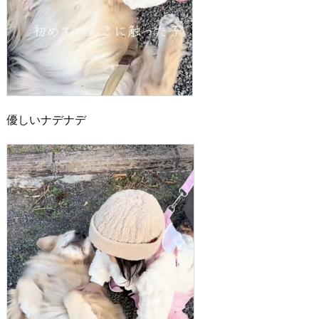
優しいナデナデ