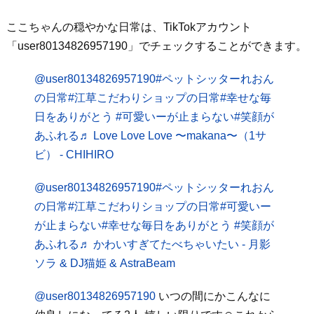
ここちゃんの穏やかな日常は、TikTokアカウント
「user80134826957190」でチェックすることができます。
@user80134826957190
#ペットシッターれおん
の日常
#江草こだわりショップの日常
#幸せな毎
日をありがとう
#可愛いーが止まらない
#笑顔が
あふれる
♬ Love Love Love 〜makana〜（1サ
ビ） - CHIHIRO
@user80134826957190
#ペットシッターれおん
の日常
#江草こだわりショップの日常
#可愛いー
が止まらない
#幸せな毎日をありがとう
#笑顔が
あふれる
♬ かわいすぎてたべちゃいたい - 月影
ソラ & DJ猫姫 & AstraBeam
@user80134826957190
いつの間にかこんなに