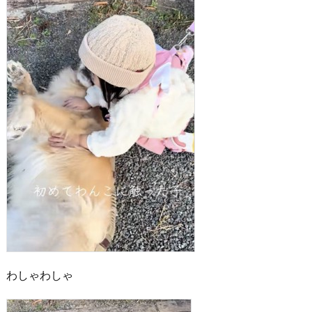
わしゃわしゃ