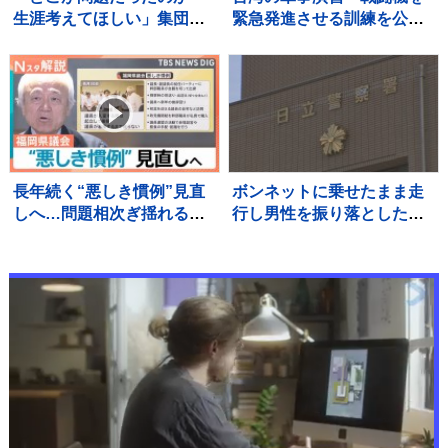
生涯考えてほしい」集団暴
緊急発進させる訓練を公
行死事件 “主犯格”の男（当
開 中国の侵攻を想定
時18）に無期懲役の判決 裁
判員裁判 北海道・江別市
長年続く“悪しき慣例”見直
ボンネットに乗せたまま走
しへ…問題相次ぎ揺れる福
行し男性を振り落とした疑
岡県議会 高額費用の「海
い 殺人未遂の疑いで茨城
外視察」も第三者委員会で
県職員（48）を逮捕
調査へ【Nスタ解説】