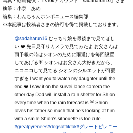
写真・動画提供：TikTokアカウント「sadaharun16」さま
執筆：小泉 あめ
編集：わんちゃんホンポニュース編集部
※本記事は投稿者さまの許可を得て掲載しております。
@sadaharun16
むっちり娘を最後まで見てほし
い ❤️ 先日見守りカメラで見てみたよ お父さんは
雨予報の時はシオンのために雨避けを毎回設置
してあげる☔️ シオンはお父さん大好きだから、
ニコニコして見てる シオンのシルエットが可愛
すぎる I want you to watch my daughter until the
end ❤️ I saw it on the surveillance camera the
other day Dad will install a rain shelter for Shion
every time when the rain forecast is ☔️ Shion
loves his father so much that he's looking at him
with a smile Shion's silhouette is too cute
#greatpyrenees
#dogsofttiktok
#グレートピレニー