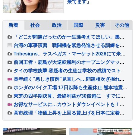
来てます」
新着
社会
政治
国際
災害
その他
「どこが問題だったのか一生涯考えてほしい」集団暴行死事件 “主犯格”の男（当時18）に無期懲役の判決 裁判員裁判 北海道・江別市
台湾の軍事演習 戦闘機を緊急発進させる訓練を公開 中国の侵攻を想定
Tribesigns、ラスベガス・マーケット2026にて米国の大手ホーム用品小売業者との連携を拡大
前回王者・鹿島が大逆転勝利のオープニングマッチ！後半36分から怒涛の3ゴール、超満員の会場が沸いた！“世界基準”のJリーグ開幕【サッカー】
タイの学校銃撃 容疑者の生徒は学校の成績でストレスか 教職員5人死亡 30人重軽傷
長年続く“悪しき慣例”見直しへ…問題相次ぎ揺れる福岡県議会 高額費用の「海外視察」も第三者委員会で調査へ【Nスタ解説】
ホンダのバイク工場 17日以降も生産休止 熊本地震影響で
東芝の四半期決算、最終利益が30倍超に すでに年間最高を更新 キオクシアHD効果も
お得なサービスに…カウントダウンイベントも！末広がりの「八」が並ぶ令和8年8月8日に日本列島が大盛り上がり！【Nスタ解説】
高市総理「物価上昇を上回る賃上げを日本に定着させる」 国家公務員月給3.51％増へ 人事院の勧告を受け