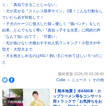
く」「真似できることじゃない」
・
犬が見せる『ストレス限界サイン』3選！こんな行動をし
ていたら必ず対処して！
・
子犬のケージに侵入した猫→優しく『猫パンチ』をした
結果…とんでもなく尊い『真似っ子する光景』に悶絶の声
「なんて短いおてて」「可愛い」
・
毛が抜けない犬種おすすめ人気ランキング！小型犬や中
型犬・大型犬まで
・
犬を抱きしめるのはNG！飼い主にやめてほしい５つのこ
と
最終更新 2026-05-03 06:40
Cube
ニュース
その他
【 熊本地震 】水6480本・カ
ップラーメン等をコンサート
用トラックで「お気持ちをお