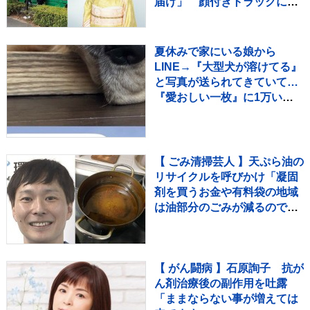
届け」 顔付きトラックにた
めらいも〝自分のことを言っ
てる場合ではない〟
夏休みで家にいる娘から
LINE→『大型犬が溶けてる』
と写真が送られてきていて…
『愛おしい一枚』に1万いい
ね「たぷたぷで草」「無防備
ｗｗ」
【 ごみ清掃芸人 】天ぷら油の
リサイクルを呼びかけ「凝固
剤を買うお金や有料袋の地域
は油部分のごみが減るので、
節約にも繋がりますよ！」
【マシンガンズ滝沢】
【 がん闘病 】石原詢子 抗が
ん剤治療後の副作用を吐露
「ままならない事が増えては