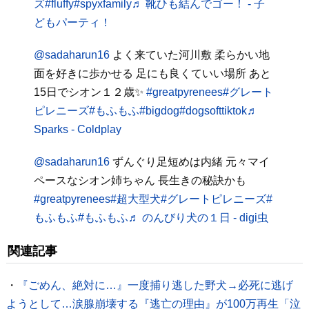
ズ
#fluffy
#spyxfamily
♬ 靴ひも結んでゴー！ - 子
どもパーティ！
@sadaharun16
よく来ていた河川敷 柔らかい地
面を好きに歩かせる 足にも良くていい場所 あと
15日でシオン１２歳✨
#greatpyrenees
#グレート
ピレニーズ
#もふもふ
#bigdog
#dogsofttiktok
♬
Sparks - Coldplay
@sadaharun16
ずんぐり足短めは内緒 元々マイ
ペースなシオン姉ちゃん 長生きの秘訣かも
#greatpyrenees
#超大型犬
#グレートピレニーズ
#
もふもふ
#もふもふ
♬ のんびり犬の１日 - digi虫
関連記事
・
『ごめん、絶対に…』一度捕り逃した野犬→必死に逃げ
ようとして…涙腺崩壊する『逃亡の理由』が100万再生「泣