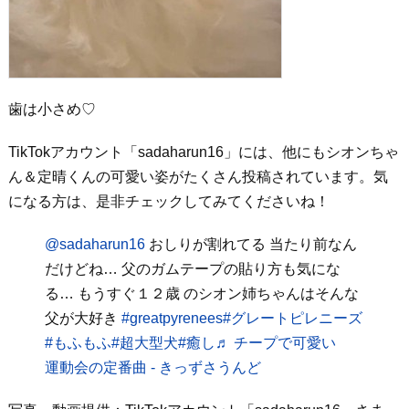
歯は小さめ♡
TikTokアカウント「sadaharun16」には、他にもシオンちゃ
ん＆定晴くんの可愛い姿がたくさん投稿されています。気
になる方は、是非チェックしてみてくださいね！
@sadaharun16
おしりが割れてる 当たり前なん
だけどね… 父のガムテープの貼り方も気にな
る… もうすぐ１２歳 のシオン姉ちゃんはそんな
父が大好き
#greatpyrenees
#グレートピレニーズ
#もふもふ
#超大型犬
#癒し
♬ チープで可愛い
運動会の定番曲 - きっずさうんど