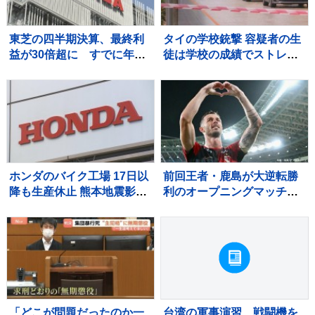
東芝の四半期決算、最終利
タイの学校銃撃 容疑者の生
益が30倍超に すでに年間
徒は学校の成績でストレス
最高を更新 キオクシアHD
か 教職員5人死亡 30人重
効果も
軽傷
ホンダのバイク工場 17日以
前回王者・鹿島が大逆転勝
降も生産休止 熊本地震影響
利のオープニングマッチ！
で
後半36分から怒涛の3ゴー
ル、超満員の会場が沸い
た！“世界基準”のJリーグ開
幕【サッカー】
「どこが問題だったのか一
台湾の軍事演習 戦闘機を