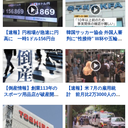
【速報】円相場が急速に円
韓国サッカー協会 外国人審
高に 一時1ドル156円台
判に“性接待” W杯や五輪の
予選、2011年から約1年間
で10人余に対し JNN報告書
入手
【倒産情報】創業113年の
【速報】米 7月の雇用統
スポーツ用品店が破産開始
計 前月比2万3000人の減
決定 ピーク時は13億円を
少 市場予想大きく下回る
超える売上高も…大手との
競争やコロナ禍の影響で赤
字に 福井市 【東京商工リサ
ーチ】