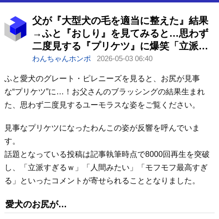
父が『大型犬の毛を適当に整えた』結果
→ふと『おしり』を見てみると…思わず
二度見する『プリケツ』に爆笑「立派す
ぎるｗ」「人間みたいで草」
わんちゃんホンポ
2026-05-03 06:40
ふと愛犬のグレート・ピレニーズを見ると、お尻が見事
な“プリケツ”に…！お父さんのブラッシングの結果生まれ
た、思わず二度見するユーモラスな姿をご覧ください。
見事なプリケツになったわんこの姿が反響を呼んでいま
す。
話題となっている投稿は記事執筆時点で8000回再生を突破
し、「立派すぎるｗ」「人間みたい」「モフモフ最高すぎ
る」といったコメントが寄せられることとなりました。
愛犬のお尻が…