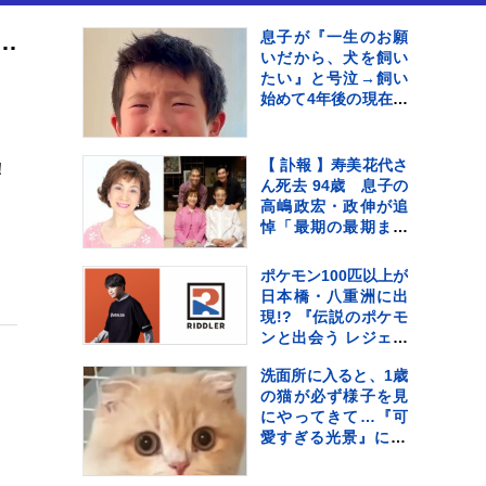
アヒルの親子の中に紛れ込むかわいい子を1羽発見！！【海外・動画】
息子が『一生のお願
いだから、犬を飼い
たい』と号泣→飼い
始めて4年後の現在…
思わず感動する『成
長記録』が255万再生
「素敵」「愛溢れて
【 訃報 】寿美花代さ
！
る」
ん死去 94歳 息子の
高嶋政宏・政伸が追
悼「最期の最期まで
大女優 寿美花代だっ
た母でした」
ポケモン100匹以上が
日本橋・八重洲に出
現!? 『伝説のポケモ
ンと出会う レジェン
ドリサーチ』 松丸亮
洗面所に入ると、1歳
吾率いる
の猫が必ず様子を見
「RIDDLER」制作の
にやってきて…『可
謎解きイベントも実
愛すぎる光景』に22
施
万いいね「首の角度
がたまらん」「真剣