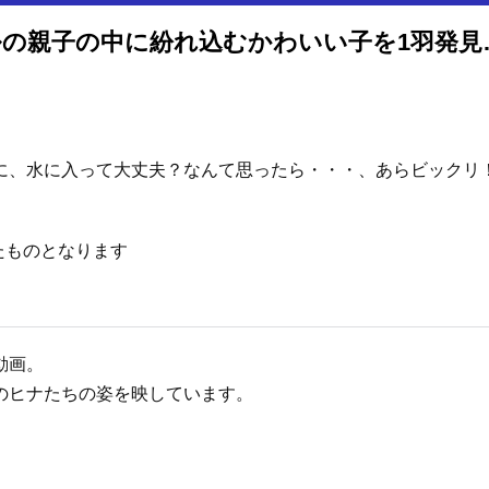
君って泳げたの！？泳ぐ
。
に、水に入って大丈夫？なんて思ったら・・・、あらビックリ
たものとなります
動画。
のヒナたちの姿を映しています。