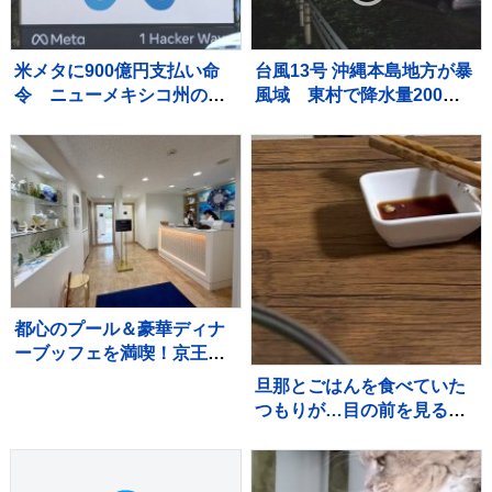
米メタに900億円支払い命
台風13号 沖縄本島地方が暴
令 ニューメキシコ州の裁
風域 東村で降水量200ミ
判所 利用時間の制限も要
リ超 本島北部中心に約1万
求
4000戸停電
都心のプール＆豪華ディナ
ーブッフェを満喫！京王プ
ラザホテル『スカイプール
旦那とごはんを食べていた
プラン』スタイリッシュな
つもりが…目の前を見る
夏の体験レポート
と？→笑ってしまう光景に
「旦那さんの本当の姿だ
ね」「ビールを飲むと変わ