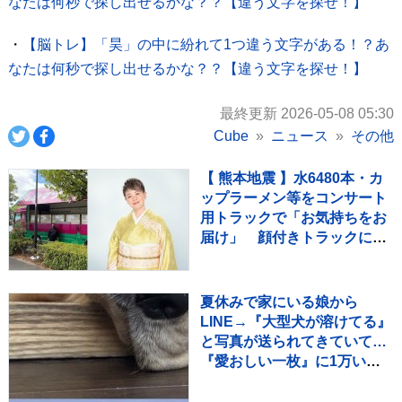
なたは何秒で探し出せるかな？？【違う文字を探せ！】
・
【脳トレ】「昊」の中に紛れて1つ違う文字がある！？あ
なたは何秒で探し出せるかな？？【違う文字を探せ！】
最終更新 2026-05-08 05:30
Cube
ニュース
その他
【 熊本地震 】水6480本・カ
ップラーメン等をコンサート
用トラックで「お気持ちをお
届け」 顔付きトラックにた
めらいも〝自分のことを言っ
てる場合ではない〟
夏休みで家にいる娘から
LINE→『大型犬が溶けてる』
と写真が送られてきていて…
『愛おしい一枚』に1万いい
ね「たぷたぷで草」「無防備
ｗｗ」