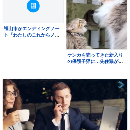
る体質ｗ」と話題
福山市がエンディングノー
ト「わたしのこれからノー
ト」を作成 相談窓口も設
置
ケンカを売ってきた新入り
の保護子猫に…先住猫が見
せた『優しすぎる対応』が
395万再生「余裕がすごい
ｗ」「怪我しないようにし
ていて偉い」