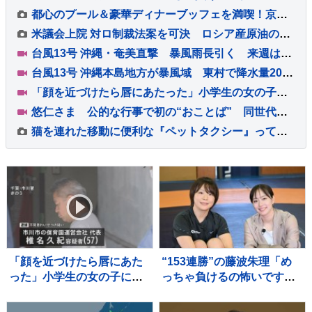
都心のプール＆豪華ディナーブッフェを満喫！京王プラザホテル『スカイプールプラン』スタイリッシュな夏の体験レポート
米議会上院 対ロ制裁法案を可決 ロシア産原油の輸入上位国に最大100％の関税
台風13号 沖縄・奄美直撃 暴風雨長引く 来週は台風15号の動向に注意 熊本は3週間連続の猛暑日か
台風13号 沖縄本島地方が暴風域 東村で降水量200ミリ超 本島北部中心に約1万4000戸停電
「顔を近づけたら唇にあたった」小学生の女の子にわいせつ行為か 保育園運営会社代表の男を逮捕 千葉・市川市
悠仁さま 公的な行事で初の“おことば” 同世代の参加者と宿泊テント設営体験も ボーイスカウトのキャンプ大会
猫を連れた移動に便利な『ペットタクシー』ってなに？ 利用時の流れや活用したいシーンをご紹介
「顔を近づけたら唇にあた
“153連勝”の藤波朱理「め
った」小学生の女の子にわ
っちゃ負けるの怖いです」
いせつ行為か 保育園運営
フォール負け寸前から掴ん
会社代表の男を逮捕 千
だ栄光と、石川佳純に語っ