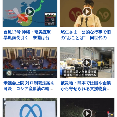
葉・市川市
た本音【バース・デイ】
台風13号 沖縄・奄美直撃
悠仁さま 公的な行事で初
暴風雨長引く 来週は台風
の“おことば” 同世代の参
15号の動向に注意 熊本は
加者と宿泊テント設営体験
3週間連続の猛暑日か
も ボーイスカウトのキャ
ンプ大会
米議会上院 対ロ制裁法案を
被災地・熊本では国や企業
可決 ロシア産原油の輸入
から寄せられる支援物資の
上位国に最大100％の関税
仕分け作業続く 熊本地震2
回目の週末