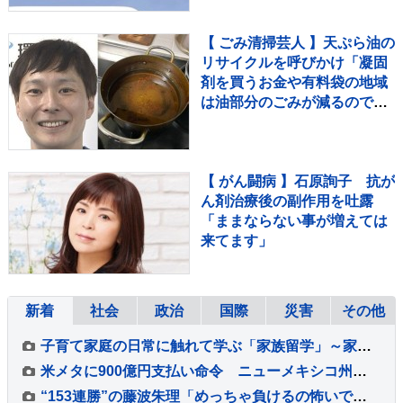
【 ごみ清掃芸人 】天ぷら油の
リサイクルを呼びかけ「凝固
剤を買うお金や有料袋の地域
は油部分のごみが減るので、
節約にも繋がりますよ！」
【マシンガンズ滝沢】
【 がん闘病 】石原詢子 抗が
ん剤治療後の副作用を吐露
「ままならない事が増えては
来てます」
新着
社会
政治
国際
災害
その他
子育て家庭の日常に触れて学ぶ「家族留学」～家庭を持つことに不安を抱く若い世代に寄り添う取り組み～【調査情報デジタル】
米メタに900億円支払い命令 ニューメキシコ州の裁判所 利用時間の制限も要求
“153連勝”の藤波朱理「めっちゃ負けるの怖いです」 フォール負け寸前から掴んだ栄光と、石川佳純に語った本音【バース・デイ】