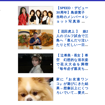
26 5月15日開幕☆
【SPEED・デビュー
30周年】島袋寛子
当時のメンバー４シ
ョット写真添えて
「みんなありがと
う ありがとう
【 花田虎上 】 娘2
SPEED」メッセージ
人のゴルフ試合で三
伝える
島へ「喜んだり泣い
たりと忙しい一日で
した」 試合後は家
族で“お気に入りイタ
【 辻希美・長女 】希
リアン”へ
空 幻想的な浴衣姿
で花火大会を満喫
「毎年必ず親友ちゃ
んと見に行ってる」
「来年もたのしみだ
家に『お友達ワン
ね」
コ』が遊びにきた結
果→想像以上にくつ
ろいでいて…愛犬が
見せた『ドン引きの
表情』に反響「人間