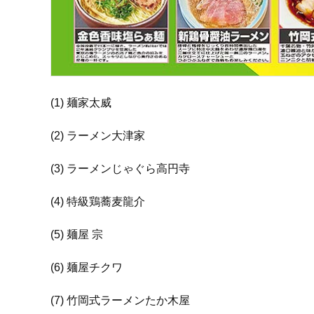
(1) 麺家太威
(2) ラーメン大津家
(3) ラーメンじゃぐら高円寺
(4) 特級鶏蕎麦龍介
(5) 麺屋 宗
(6) 麺屋チクワ
(7) 竹岡式ラーメンたか木屋