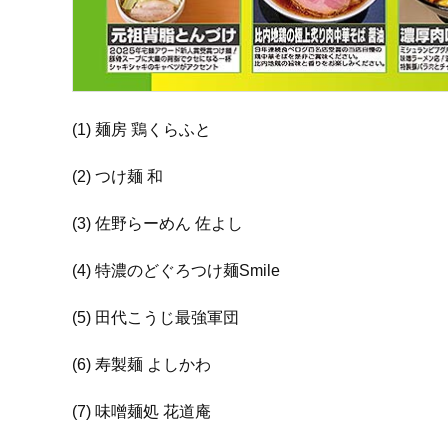
(1) 麺房 鶏くらふと
(2) つけ麺 和
(3) 佐野らーめん 佐よし
(4) 特濃のどぐろつけ麺Smile
(5) 田代こうじ最強軍団
(6) 寿製麺 よしかわ
(7) 味噌麺処 花道庵