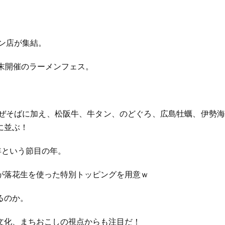
ン店が集結。
末開催のラーメンフェス。
ぜそばに加え、松阪牛、牛タン、のどぐろ、広島牡蠣、伊勢海
に並ぶ！
年という節目の年。
が落花生を使った特別トッピングを用意ｗ
るのか。
文化、まちおこしの視点からも注目だ！