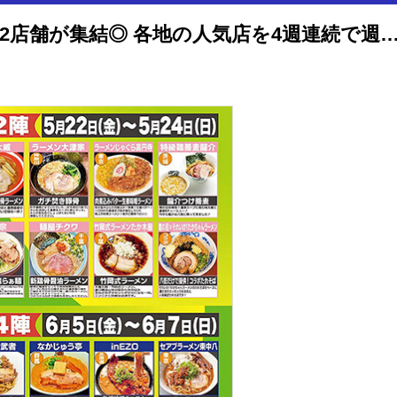
千葉 八街 に全国ラーメン名店32店舗が集結◎ 各地の人気店を4週連続で週末に食べ歩く夢のようなラー活 八街！激うま！ラーメン祭20