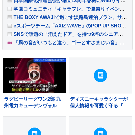
日本国際化推進協会が創立13周年を機にWebサイトを全面リニューアル
学園コミュニティ「キャラフレ」で夏祭りイベント開催
THE BOXY AWAJIで過ごす淡路島連泊プラン、サウナやプールを時間を気にせず満喫
eスポーツチーム「AXIZ WAVE」のPOP UP SHOPがSHIBUYA TSUTAYAに登場
SNSで話題の「消えたドア」を持つ9坪のシニア向けバリアフリー住宅
「風の音がいつもと違う、ゴーとすさまじい音」長野市で突風被害 屋根飛ばされ住宅損壊 最大瞬間風速19.9メートル記録
ラグビーリーグワン2部 九
ディズニーキャラクターが
州電力キューデンヴォルテ
個人情報を可愛く守る『カ
クス 重度の熱中症でサイ
ードケース』が新発売
モニ・ヴニランギ選手が死
亡と発表