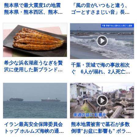
熊本県で最大震度1の地震
「風の音がいつもと違う、
熊本県・熊本西区、熊本南
ゴーとすさまじい音」長野
区、宇土市、宇城市、熊本
市で突風被害 屋根飛ばされ
美里町、甲佐町
住宅損壊 最大瞬間風速19.9
メートル記録
希少な浜名湖産うなぎを贅
千葉・茨城で海の事故相次
沢に使用した新ブランド
ぐ 6人が溺れ、2人死亡・
「井口の誉」が誕生
1人重体
イラン最高安全保障委員会
熊本地震被害で墓石が多数
トップ ホルムズ海峡の通航
倒壊“お盆に影響も” ボラン