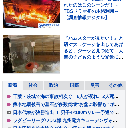
れたのはこのシーンだ！～
TBSドラマ初の本格利用～
【調査情報デジタル】
『ハムスターが見たい！』と
騒ぐ犬→ケージを出してあげ
ると、ジーッと見つめて…人
間の子どものような光景に反
響「なんて尊いの」「姿勢が
ｗ」
新着
社会
政治
国際
災害
その他
千葉・茨城で海の事故相次ぐ 6人が溺れ、2人死亡・1人重体
熊本地震被害で墓石が多数倒壊“お盆に影響も” ボランティアが復旧作業「道を作ればお参りに来られるのでは」
日本代表が決勝進出 ！ 男子4×100mリレー予選で39秒65をマーク、組2着でファイナルへ【U20世界陸上】
ラグビーリーグワン2部 九州電力キューデンヴォルテクス 重度の熱中症でサイモニ・ヴニランギ選手が死亡と発表