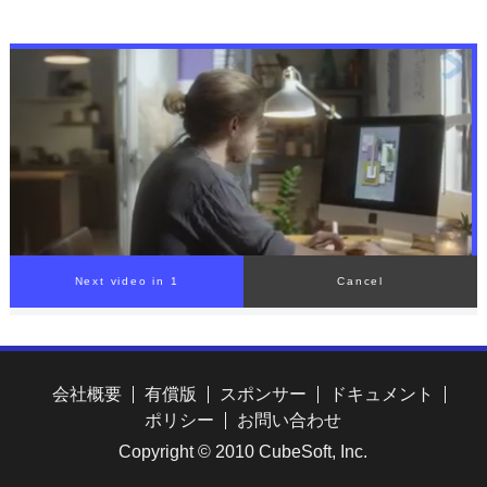
再開に6つの条件提示 アメ
ティアが復旧作業「道を作
リカに制裁や海上封鎖の解
ればお参りに来られるので
除など要求
は」
Next video in 1
Cancel
会社概要
有償版
スポンサー
ドキュメント
ポリシー
お問い合わせ
Copyright © 2010 CubeSoft, Inc.