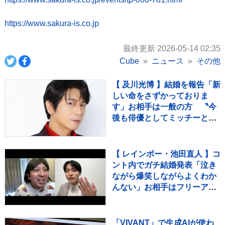
https://www.sakura-is.co.jp
最終更新 2026-05-14 02:35
Cube
ニュース
その他
【 及川光博 】結婚を報告「新
しい命をさずかっておりま
す」お相手は一般の方 〝今
後も俳優としてミッチーとし
て精進〟【 コメント全文 】
【 レインボー・池田直人 】コ
ント内でガチ結婚発表「泣き
ながら爆笑しながらよくわか
んない」お相手はフリーアナ
ウンサー・佐藤佳奈さん ジ
ャンボたかお大祝福
「VIVANT」で生成AIが使わ