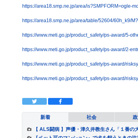
https://area18.smp.ne.jp/area/is?SMPFORM=ogle-
https://area18.smp.ne.jp/area/table/52604/60h_k9/M
https://www.meti.go.jp/product_safety/ps-award/5-oth
https://www.meti.go.jp/product_safety/ps-award/2-ent
https://www.meti.go.jp/product_safety/ps-award/risks
https://www.meti.go.jp/product_safety/ps-award/risks
新着
社会
政