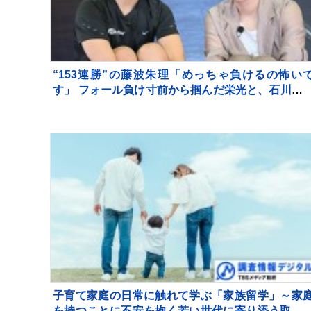
“153連勝”の藤波朱理「めっちゃ負けるの怖い
す」 フォール負け寸前から掴んだ栄光と、石川佳
に語った本音【バース・デイ】
子育て家庭の日常に触れて学ぶ「家族留学」～家
を持つことに不安を抱く若い世代に寄り添う取り