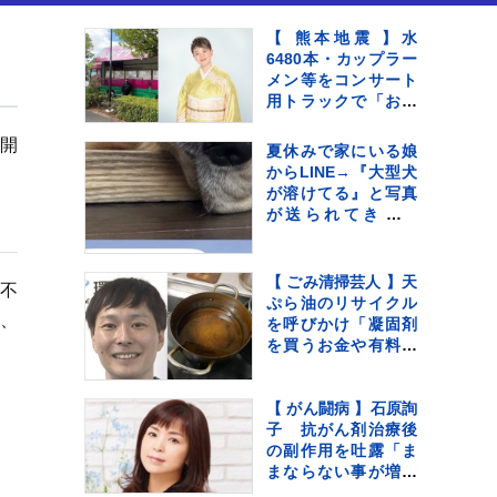
【 熊本地震 】水
6480本・カップラー
メン等をコンサート
用トラックで「お気
持ちをお届け」 顔
付きトラックにため
を開
夏休みで家にいる娘
らいも〝自分のこと
からLINE→『大型犬
を言ってる場合では
が溶けてる』と写真
ない〟
が送られてきてい
て…『愛おしい一
枚』に1万いいね「た
ぷたぷで草」「無防
【 ごみ清掃芸人 】天
・不
備ｗｗ」
ぷら油のリサイクル
、
を呼びかけ「凝固剤
を買うお金や有料袋
の地域は油部分のご
みが減るので、節約
にも繋がります
【 がん闘病 】石原詢
よ！」【マシンガン
子 抗がん剤治療後
ズ滝沢】
の副作用を吐露「ま
まならない事が増え
ては来てます」