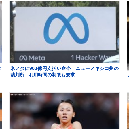
に
米メタに900億円支払い命令 ニューメキシコ州の
捕
裁判所 利用時間の制限も要求