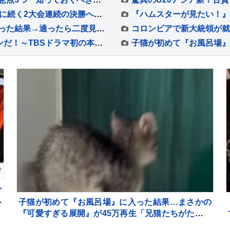
久保凛、ラストの直線で組3着を死守 前回6位に続く2大会連続の決勝へ【U20世界陸上・女子800m】
母犬と赤ちゃんワンコが『軽トラの荷台』に乗った結果→通ったら二度見する『尊すぎる警備』が217万再生「可愛いの渋滞」「たまらない景色」
コロンビアで新大統領が就
「VIVANT」で生成AIが使われたのはこのシーンだ！～TBSドラマ初の本格利用～【調査情報デジタル】
ン
タ
子猫が初めて『お風呂場』に入った結果…まさかの
『可愛すぎる展開』が45万再生「兄猫たちがたまら
んｗ」「見守り隊が増えて笑った」