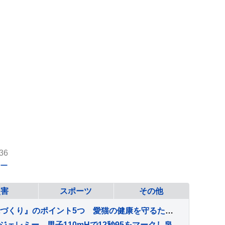
36
ー
災害
スポーツ
その他
猫の長寿につながる『環境づくり』のポイント5つ 愛猫の健康を守るために心がけるべきこととは
驚異のU20アジア新！古賀ジェレミー、男子110mHで12秒95をマークし泉谷駿介以来の決勝進出【U20世界陸上】