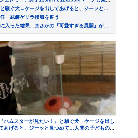
『ハムスターが見たい！』と騒ぐ犬→ケージを出してあげると、ジーッと見つめて…人間の子どものような光景に反響「なんて尊いの」「姿勢がｗ」
任 武装ゲリラ撲滅を誓う
子猫が初めて『お風呂場』に入った結果…まさかの『可愛すぎる展開』が45万再生「兄猫たちがたまらんｗ」「見守り隊が増えて笑った」
『ハムスターが見たい！』と騒ぐ犬→ケージを出し
てあげると、ジーッと見つめて…人間の子どものよ
うな光景に反響「なんて尊いの」「姿勢がｗ」