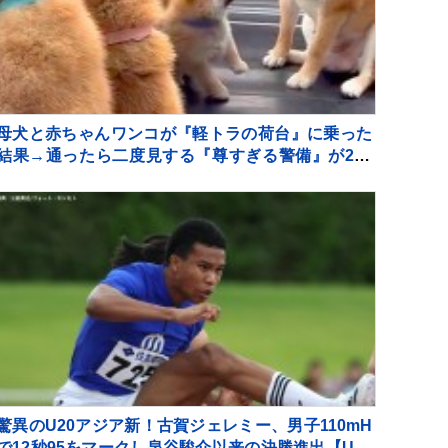
母犬と赤ちゃんワンコが『軽トラの荷台』に乗った
結果→通ったら二度見する『尊すぎる警備』が217
万再生「可愛いの渋滞」「たまらない景色」
驚異のU20アジア新！古賀ジェレミー、男子110mH
で12秒95をマークし泉谷駿介以来の決勝進出【U20