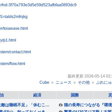
mcrfnd-3f70a793e3d5e59d523afbfaa0893dc9
?S=talds2mfnjkg
er/toiawase.html
ry/p1.html
ystem/contact.html
ystem/flow.html
最終更新 2026-05-14 02:
Cube
ニュース
その他
ぷれにゅ
治
経済
国際
【 ALS闘病 】声優・津久井教生さん「１番の大敵は睡眠不足」「休むことも治療なのですね～♪（＾Ｏ＾）」【ニャンちゅう】
『ペット可のマンション』で犬を飼うときの注意点5つ 知っておくべきルールとは？