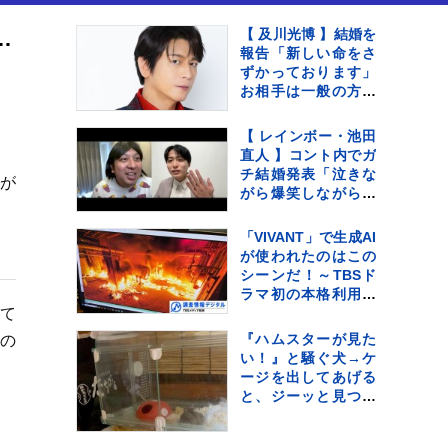
と…なんだか切ない『まさかの態度』が7万再生「可愛い」「素敵なおばあちゃん」
【 及川光博 】結婚を
報告「新しい命をさ
ずかっております」
お相手は一般の方
〝今後も俳優として
ミッチーとして精
【 レインボー・池田
進〟【 コメント全文
直人 】コント内でガ
】
チ結婚発表「泣きな
トが
がら爆笑しながらよ
くわかんない」お相
手はフリーアナウン
「VIVANT」で生成AI
サー・佐藤佳奈さ
が使われたのはこの
ん ジャンボたかお
シーンだ！～TBSド
大祝福
ラマ初の本格利用～
して
【調査情報デジタ
ル】
『ハムスターが見た
の
い！』と騒ぐ犬→ケ
ージを出してあげる
と、ジーッと見つめ
て…人間の子どもの
ような光景に反響