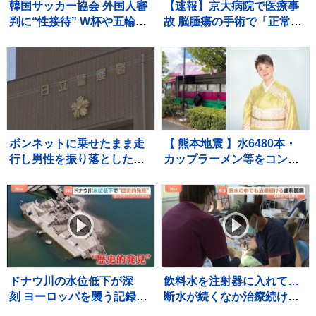
韓国サッカー協会 外国人審
【速報】京大病院で医療事
判に“性接待” W杯や五輪の
故 脳腫瘍の手術で「正常な
予選、2011年から約1年間
組織」を誤って摘出 50代女
で10人余に対し JNN報告書
性患者は自発呼吸できず
入手
ボンネットに乗せたまま走
【 熊本地震 】水6480本・
行し男性を振り落とした疑
カップラーメン等をコンサ
い 殺人未遂の疑いで茨城
ート用トラックで「お気持
県職員（48）を逮捕
ちをお届け」 顔付きトラ
ックにためらいも〝自分の
ことを言ってる場合ではな
い〟
ドナウ川の水位低下が深
飲料水を注射器に入れて…
刻 ヨーロッパを襲う記録的
断水が続くなか治療続ける
熱波の影響で川が干上が
宇城市の歯科医院 歯を磨