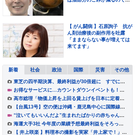
節約にも繋がりますよ！」
【マシンガンズ滝沢】
【 がん闘病 】石原詢子 抗が
ん剤治療後の副作用を吐露
「ままならない事が増えては
来てます」
新着
社会
政治
国際
災害
その他
東芝の四半期決算、最終利益が30倍超に すでに年間最高を更新 キオクシアHD効果も
お得なサービスに…カウントダウンイベントも！末広がりの「八」が並ぶ令和8年8月8日に日本列島が大盛り上がり！【Nスタ解説】
高市総理「物価上昇を上回る賃上げを日本に定着させる」 国家公務員月給3.51％増へ 人事院の勧告を受け
【台風13号】空の便は沖縄・鹿児島中心に国際線にも台風の影響 ANA・JALは8日も欠航計209便 7日午後8時半現在
“泣いてもいいんだよ”生まれたばかりの赤ちゃんと母親の居場所「1時間おきに泣いて、迷惑かけてしまうのでは」【熊本地震から10日 新たな支援の輪】
海運大手3社 今年度の業績予想最終利益をそろって上方修正 ホルムズ海峡封鎖で輸送ルートが多様化し船舶需要増
【 井上咲楽 】料理本の撮影を実家「井上家で！」愛猫「ねじ」が家族を見つめる中 総出で料理