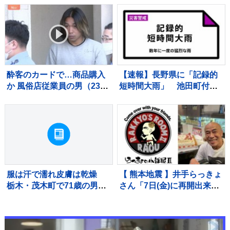
り… 一方で思わぬ“歴史的
けない状況が続くと「誤嚥
発見”も
性肺炎」リスク高まり、最
悪死亡のケースも【熊本地
震から10日】
酔客のカードで…商品購入
【速報】長野県に「記録的
か 風俗店従業員の男（23）
短時間大雨」 池田町付近
逮捕「店の料金決済でクレ
で1時間に約100ミリの猛烈
カ返さずに持っていた」自
な雨 災害警戒 7日18:23時
宅からは他人名義のクレカ
点
複数枚 警視庁
服は汗で濡れ皮膚は乾燥
【 熊本地震 】井手らっきょ
栃木・茂木町で71歳の男性
さん「7日(金)に再開出来ま
死亡 熱中症か
す」バーの再開を宣言「熊
本は1歩ずつ前へ進みます」