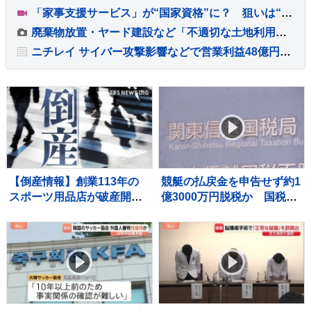
「家事支援サービス」が“国家資格”に？ 狙いは“国のお墨付き”で信頼性アップ？【Nスタ解説】
廃棄物放置・ヤード建設など「不適切な土地利用」 国交省が提言とりまとめ 法改正も視野
ニチレイ サイバー攻撃影響などで営業利益48億円下押しの見通し 7月発生のシステム障害で販売落ち込み 今年度の利益見込み発表
【倒産情報】創業113年の
競艇の払戻金を申告せず約1
スポーツ用品店が破産開始
億3000万円脱税か 国税職
決定 ピーク時は13億円を
員（25）を懲戒免職処分
超える売上高も…大手との
過去には納税者から約1億
競争やコロナ禍の影響で赤
5000万円受け取りも 詐欺な
字に 福井市 【東京商工リサ
どの疑いで刑事告発
ーチ】