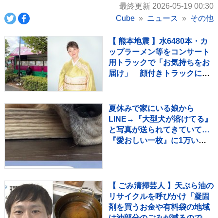
最終更新 2026-05-19 00:30
Cube
ニュース
その他
【 熊本地震 】水6480本・カ
ップラーメン等をコンサート
用トラックで「お気持ちをお
届け」 顔付きトラックにた
めらいも〝自分のことを言っ
てる場合ではない〟
夏休みで家にいる娘から
LINE→『大型犬が溶けてる』
と写真が送られてきていて…
『愛おしい一枚』に1万いい
ね「たぷたぷで草」「無防備
ｗｗ」
【 ごみ清掃芸人 】天ぷら油の
リサイクルを呼びかけ「凝固
剤を買うお金や有料袋の地域
は油部分のごみが減るので、